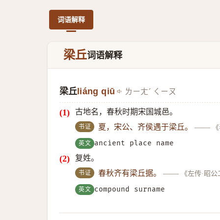
词语解释
梁丘
词语解释
梁丘
liáng qiū
ㄌㄧㄤˊ ㄑㄧㄡ
古地名，春秋时期宋国城邑。
书证
夏，宋公、齐侯遇于梁丘。
——
《
英文
ancient place name
复姓。
书证
春秋齐有梁丘据。
——
《左传·昭公
英文
compound surname