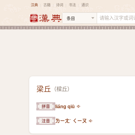
汉典
古籍
诗词
书法
通识
|
|
|
|
梁丘
（
樑丘
）
拼音
liáng qiū
注音
ㄌㄧㄤˊ ㄑㄧㄡ