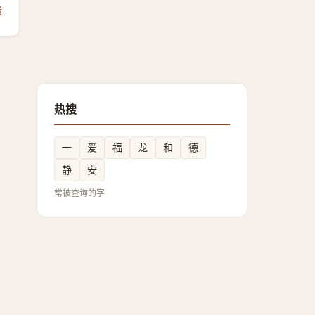
馈
热搜
一
爱
福
龙
和
德
静
安
常被查询的字