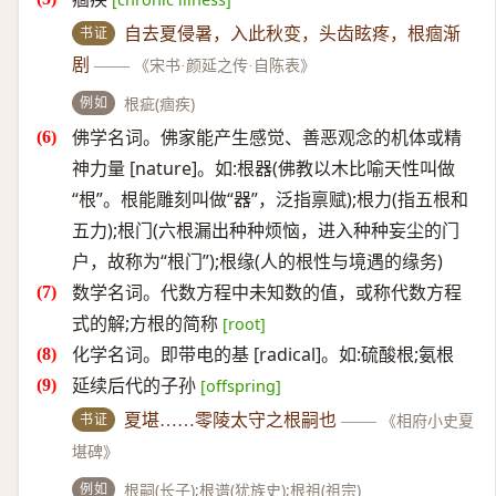
书证
自去夏侵暑，入此秋变，头齿眩疼，根痼渐
剧
——
《宋书·颜延之传·自陈表》
例如
根疵(痼疾)
佛学名词。佛家能产生感觉、善恶观念的机体或精
神力量 [nature]。如:根器(佛教以木比喻天性叫做
“根”。根能雕刻叫做“器”，泛指禀赋);根力(指五根和
五力);根门(六根漏出种种烦恼，进入种种妄尘的门
户，故称为“根门”);根缘(人的根性与境遇的缘务)
数学名词。代数方程中未知数的值，或称代数方程
式的解;方根的简称
[root]
化学名词。即带电的基 [radical]。如:硫酸根;氨根
延续后代的子孙
[offspring]
书证
夏堪……零陵太守之根嗣也
——
《相府小史夏
堪碑》
例如
根嗣(长子);根谱(犹族史);根祖(祖宗)