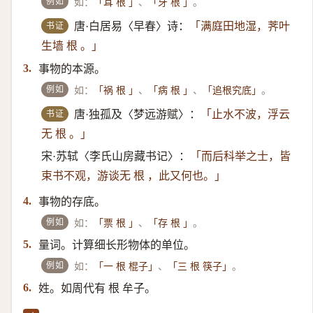
例如
如：
、
。
「耳 根 」
「牙 根 」
书证
唐·白居易〈早春〉诗：
「满庭田地湿，荠叶
生墙 根 。」
事物的本源。
3.
例如
如：
、
、
。
「祸 根 」
「病 根 」
「追根究底」
书证
唐·独孤及〈梦远游赋〉：
「止水不波，浮云
无 根 。」
宋·苏轼〈李氏山房藏书记〉：
「而后科举之士，皆
束书不观，游谈无 根 ，此又何也。」
事物的存底。
4.
例如
如：
、
。
「票 根 」
「存 根 」
量词。计算细长形物体的单位。
5.
例如
如：
、
。
「一 根 棍子」
「三 根 筷子」
姓。如周代有 根 牟子。
6.