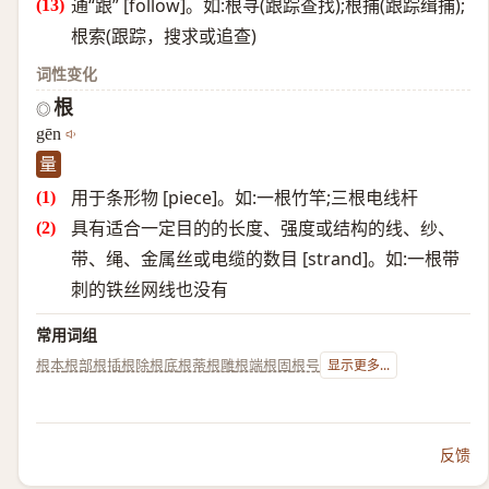
通“跟” [follow]。如:根寻(跟踪查找);根捕(跟踪缉捕);
根索(跟踪，搜求或追查)
词性变化
根
◎
gēn
量
用于条形物 [piece]。如:一根竹竿;三根电线杆
具有适合一定目的的长度、强度或结构的线、纱、
带、绳、金属丝或电缆的数目 [strand]。如:一根带
刺的铁丝网线也没有
常用词组
根本
根部
根插
根除
根底
根蒂
根雕
根端
根固
根号
显示更多...
反馈