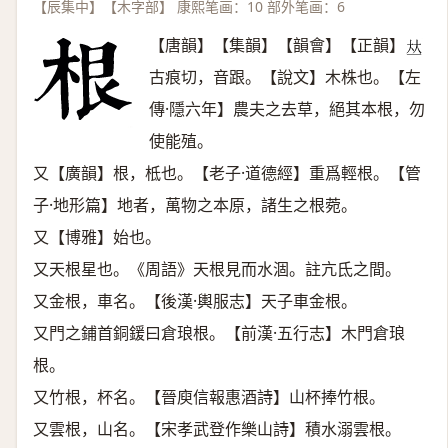
【辰集中】【木字部】 康熙笔画：10 部外笔画：6
【唐韻】【集韻】【韻會】【正韻】
𠀤
古痕切，音跟。【說文】木株也。【左
傳·隱六年】農夫之去草，絕其本根，勿
使能殖。
又【廣韻】根，柢也。【老子·道德經】重爲輕根。【管
子·地形篇】地者，萬物之本原，諸生之根菀。
又【博雅】始也。
又天根星也。《周語》天根見而水涸。註亢氐之間。
又金根，車名。【後漢·輿服志】天子車金根。
又門之鋪首銅鍰曰倉琅根。【前漢·五行志】木門倉琅
根。
又竹根，杯名。【晉庾信報惠酒詩】山杯捧竹根。
又雲根，山名。【宋孝武登作樂山詩】積水溺雲根。