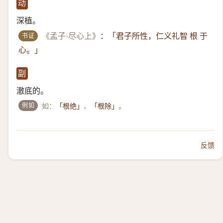
动
深植。
书证
《孟子·尽心上》
：
「君子所性，仁义礼智 根 于
心。」
副
澈底的。
例如
如：
、
。
「根绝」
「根除」
反馈