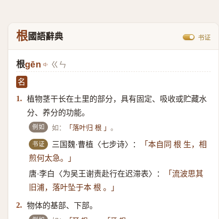
根
國語辭典
书证
根
gēn
ㄍㄣ
名
植物茎干长在土里的部分，具有固定、吸收或贮藏水
1.
分、养分的功能。
例如
如：
。
「落叶归 根 」
书证
三国魏·曹植〈七步诗〉：
「本自同 根 生，相
煎何太急。」
唐·李白〈为吴王谢责赴行在迟滞表〉：
「流波思其
旧浦，落叶坠于本 根 。」
物体的基部、下部。
2.