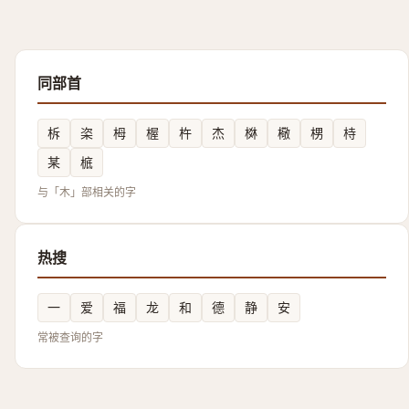
同部首
柝
栥
栂
楃
杵
杰
棥
㯳
㭷
㭙
某
㭽
与「木」部相关的字
热搜
一
爱
福
龙
和
德
静
安
常被查询的字