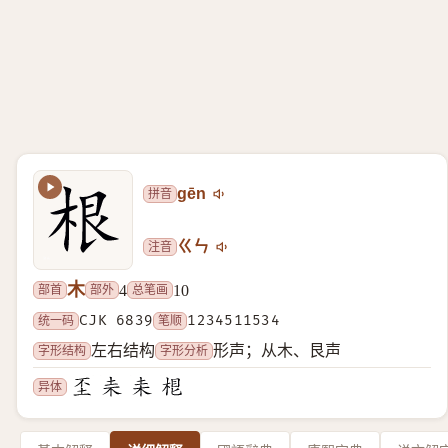
拼音
gēn
注音
ㄍㄣ
木
部首
部外
总笔画
4
10
统一码
CJK 6839
笔顺
1234511534
字形结构
字形分析
左右结构
形声；从木、艮声
异体