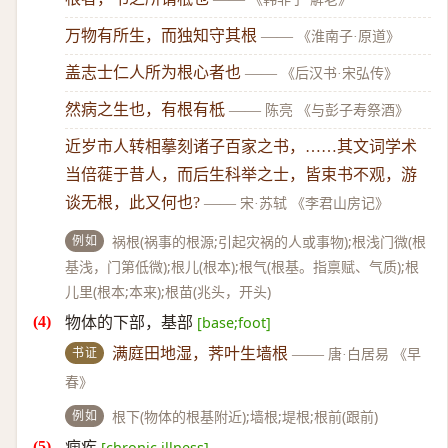
万物有所生，而独知守其根
——
《淮南子·原道》
盖志士仁人所为根心者也
——
《后汉书·宋弘传》
然病之生也，有根有柢
——
陈亮 《与彭子寿祭酒》
近岁市人转相摹刻诸子百家之书，……其文词学术
当倍蓰于昔人，而后生科举之士，皆束书不观，游
谈无根，此又何也?
——
宋·苏轼 《李君山房记》
例如
祸根(祸事的根源;引起灾祸的人或事物);根浅门微(根
基浅，门第低微);根儿(根本);根气(根基。指禀赋、气质);根
儿里(根本;本来);根苗(兆头，开头)
物体的下部，基部
[base;foot]
书证
满庭田地湿，荠叶生墙根
——
唐·白居易 《早
春》
例如
根下(物体的根基附近);墙根;堤根;根前(跟前)
痼疾
[chronic illness]