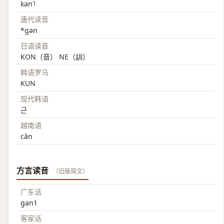
kən˥
唐代读音
*gən
日语读音
KON（音） NE（訓）
韩语罗马
KUN
现代韩语
근
越南语
căn
方言读音
（旧版简文）
广东话
gan1
客家话