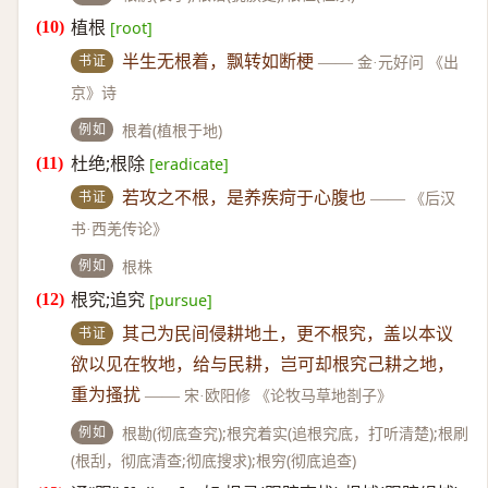
植根
[root]
书证
半生无根着，飘转如断梗
——
金·元好问 《出
京》诗
例如
根着(植根于地)
杜绝;根除
[eradicate]
书证
若攻之不根，是养疾疴于心腹也
——
《后汉
书·西羌传论》
例如
根株
根究;追究
[pursue]
书证
其己为民间侵耕地土，更不根究，盖以本议
欲以见在牧地，给与民耕，岂可却根究己耕之地，
重为搔扰
——
宋·欧阳修 《论牧马草地剳子》
例如
根勘(彻底查究);根究着实(追根究底，打听清楚);根刷
(根刮，彻底清查;彻底搜求);根穷(彻底追查)