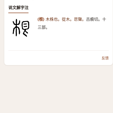
说文解字注
(根)
木株也。從木。㫐聲。
古痕切。十
三部。
反馈