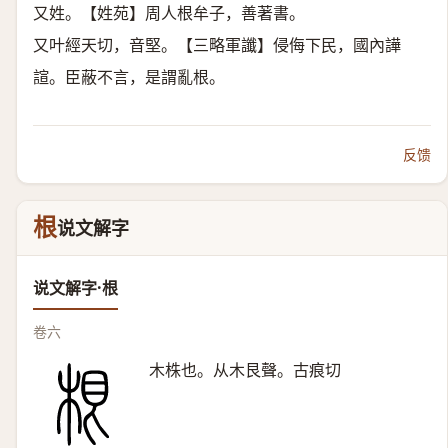
又姓。【姓苑】周人根牟子，善著書。
又叶經天切，音堅。【三略軍讖】侵侮下民，國內譁
諠。臣蔽不言，是謂亂根。
反馈
根
说文解字
说文解字·根
卷六
木株也。从木艮聲。古痕切