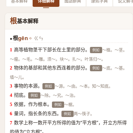
基本解释
详细解释
國語辭典
康熙字典
说文解
根
基本解释
根
gēn
ㄍㄣ
●
高等植物茎干下部长在土里的部分。
～植。～茎。
例如
～瘤。～毛。～雕。须～。块～。扎～。叶落归～。
物体的基部和其他东西连着的部分。
～底。～基。
例如
墙～儿。
事物的本源。
～源。～由。～本。知～知底。
例如
彻底。
～除。～究。～治。
例如
依据，作为根本。
～椐。
例如
量词，指长条的东西。
两～筷子。
例如
数学上称一数开平方所得的值为“平方根”，开立方所得
的值为“立方根”。