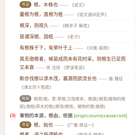
书证
根，木株也
——
《说文》
蔓根为根，直根为柢
——
《说文通训定声》
根深，则视久
——
《韩非子·解老》
是谓深根、固柢
——
《老子》
有根株于下，有荣叶于上
——
《论衡·超奇》
其无宿根者，候苗成而未有花时采，则根生已足而
又未衰
——
宋·沈括 《梦溪笔谈》
斯亦伐根以求木茂，塞源而欲流长也
——
唐·魏征
《谏太宗十思疏》
例如
根荄(根。荄:草根;又指根本，根源);根茇(植物的根
部);根柢(草木的根);根垓(根核。植物的根;植根)
事物的本源，根由，依据
[origin;source;cause;root]
书证
根，始也
——
《广雅·释诂一》
根者，书之所谓柢也
——
《韩非子·解老》