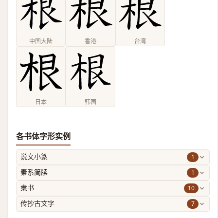
中国大陆
香港
台湾
日本
韩国
各书体字形实例
1
说文小篆
1
秦系简牍
10
隶书
7
传抄古文字