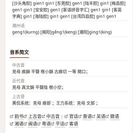
[沙头角腔] gien1 gin1 [东莞腔] gen1 [陆丰腔] gin1 [梅县腔]
gen1 gin1 [宝安腔] gen1 [客语拼音字汇] gen1 gin1 [客英
字典] gin1 [海陆腔] gin1 gen1 [台湾四县腔] gin1 gen1
潮州话
geng1(kurng) [揭阳]gêng1(keng) [潮阳]ging1(king)
音系简文
中古音
見母 痕韻 平聲 根小韻 古痕切 一等 開口；
近代音
見母 真文韻 平聲陰 根小空；
上古音
黄侃系统：見母 痕部 ；王力系统：見母 文部 ；
韵书
上古音
中古音
官话
晋语
吴语
赣语
|
湘语
闽语
粤语
平话
客语