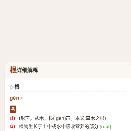
根
详细解释
根
◎
gēn
名
(形声。从木，艮( gèn)声。本义:草木之根)
植物生长于土中或水中吸收营养的部分
[root]