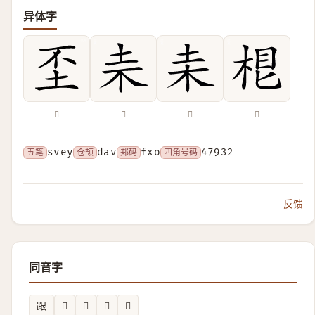
异体字
𡉤
𣏄
𣏅
𣒨
五笔
svey
仓颉
dav
郑码
fxo
四角号码
47932
反馈
同音字
跟
𲝍
𧻠
𡏒
𬕤