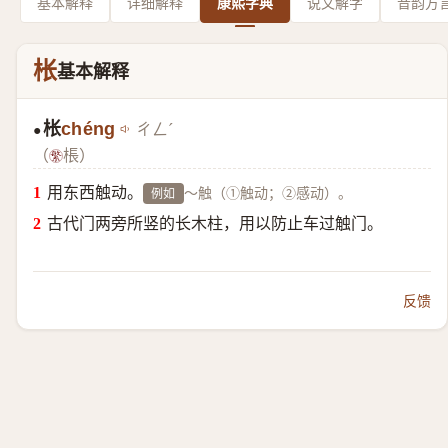
基本解释
详细解释
康熙字典
说文解字
音韵方
枨
基本解释
枨
chéng
ㄔㄥˊ
●
（
棖）
用东西触动。
～触（①触动；②感动）。
例如
古代门两旁所竖的长木柱，用以防止车过触门。
反馈