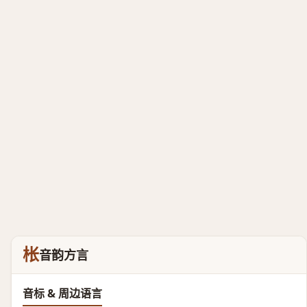
枨
音韵方言
音标 & 周边语言