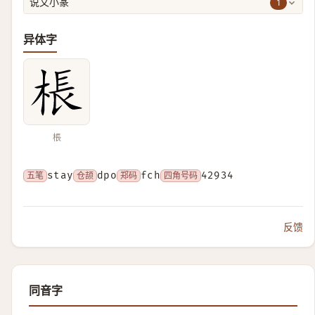
1
说文小篆
异体字
棖
五笔
stay
仓颉
dpo
郑码
fch
四角号码
42934
反馈
同音字