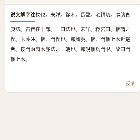
说文解字注
杖也。
未詳。
從木。長聲。
宅耕切。廣韵直
庚切。古音在十部。
一曰法也。
未詳。釋宮曰。棖謂之
楔。玉藻注。棖、門楔也。鄭風箋。棖、門梱上木近邊
者。按門兩㫄木亦法之一端也。鄭說梱爲門限。故曰門
梱上木。
反馈