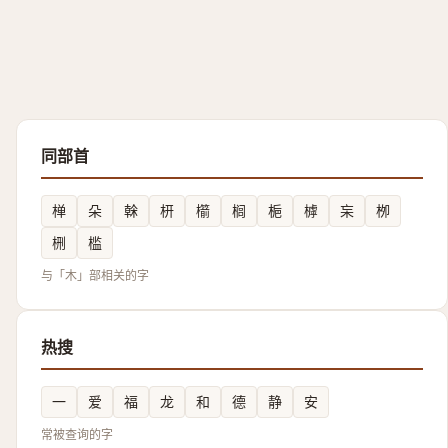
同部首
椫
朵
榦
枅
櫤
榈
梔
㯉
杗
栁
㭢
槛
与「木」部相关的字
热搜
一
爱
福
龙
和
德
静
安
常被查询的字