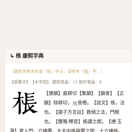
↳ 棖 康熙字典
（康熙字典未收录「枨」字头，请参考「
棖
」字：）
【辰集中】【木字部】 康熙笔画：12 部外笔画：8
【唐韻】直耕切【集韻】【韻會】【正
韻】除耕切，
音橙。【說文】棖，法
𠀤
也。【揚子方言註】救傾之法，門楔
也。【爾雅·釋宮】棖謂之楔。【禮·玉
藻】君入門，介拂闑，大夫中棖與闑之閒，士介拂棖。