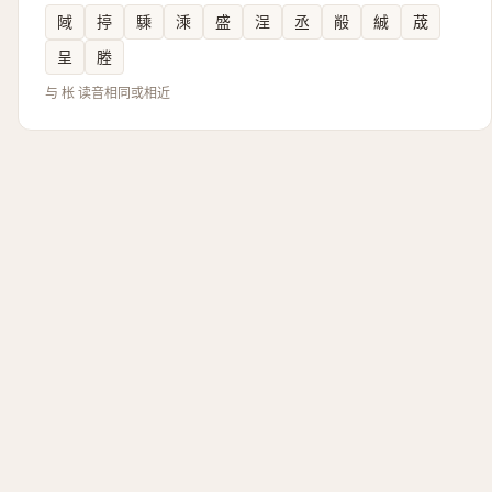
䧕
揨
騬
溗
盛
浧
丞
㲂
絾
荿
呈
塍
与 枨 读音相同或相近