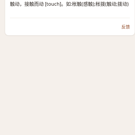
触动，接触而动 [touch]。如:枨触(感触);枨拨(触动;拨动)
反馈