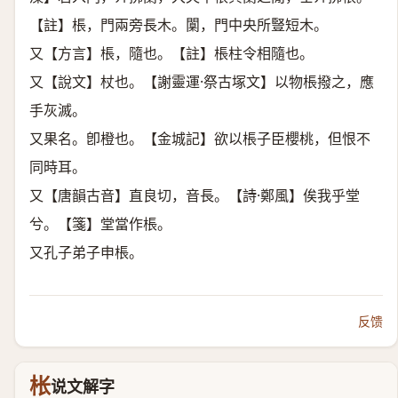
【註】棖，門兩旁長木。闑，門中央所豎短木。
又【方言】棖，隨也。【註】棖柱令相隨也。
又【說文】杖也。【謝靈運·祭古塚文】以物棖撥之，應
手灰滅。
又果名。卽橙也。【金城記】欲以棖子臣櫻桃，但恨不
同時耳。
又【唐韻古音】直良切，音長。【詩·鄭風】俟我乎堂
兮。【箋】堂當作棖。
又孔子弟子申棖。
反馈
枨
说文解字