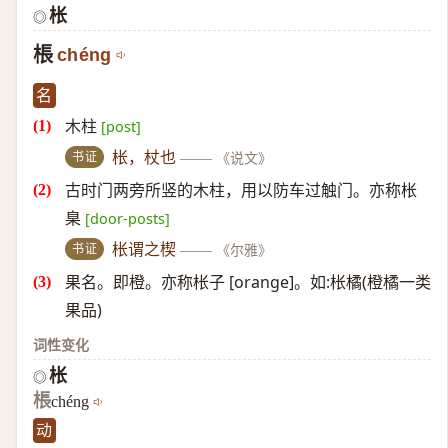
枨
◎
棖
chéng
名
木柱
[post]
书证
枨，杖也
——
《说文》
古时门两旁所竖的木柱，用以防车过触门。亦称枨
臬
[door-posts]
书证
枨谓之楔
——
《尔雅》
果名。即橙。亦称枨子 [orange]。如:枨橘(橙橘一类
果品)
词性变化
枨
◎
棖
chéng
动