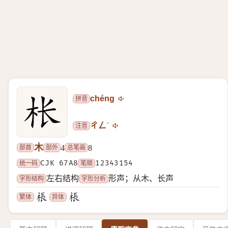
拼音
chéng
注音
ㄔㄥˊ
木
部首
部外
总笔画
4
8
统一码
CJK 67A8
笔顺
12343154
字形结构
字形分析
左右结构
形声；从木、长声
繁体
异体