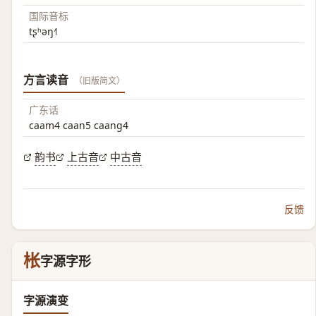
国际音标
tʂʰəŋ˧˥
方言读音
（旧版简文）
广东话
caam4 caan5 caang4
韵书
上古音
中古音
反馈
枨
字源字形
字源演变