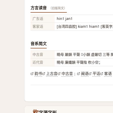
方言读音
（旧版简文）
广东话
hin1 jan1
客家话
[台湾四县腔] kiam1 hiam1 [客英字典
音系简文
中古音
曉母 嚴韻 平聲 𩏩小韻 虚嚴切 三等
近代音
曉母 廉纖韻 平聲陰 杴小空；
韵书
上古音
中古音
闽语
平话
客语
|
杴
字源字形