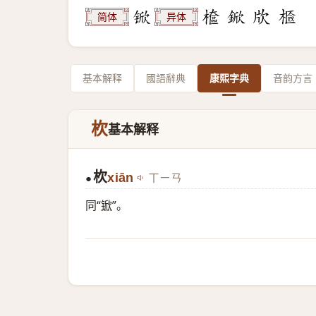
简体
异体
基本解释
國語辭典
康熙字典
音韵方言
杴
基本解释
杴
xiān
ㄒㄧㄢ
●
同“
锨
”。