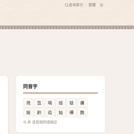
查询索引
繁體
|
同音字
珗
氙
嘕
㷿
铦
㾾
嬐
䩂
苮
奾
褼
酰
与 杴 读音相同或相近