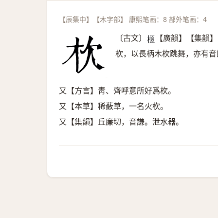
【辰集中】【木字部】 康熙笔画：8 部外笔画：4
〔古文〕
【廣韻】【集韻】
𣞘
杴，以長柄木杴跳舞，亦有音
又【方言】靑、齊呼意所好爲杴。
又【本草】稀蘞草，一名火杴。
又【集韻】丘廉切，音謙。泄水器。