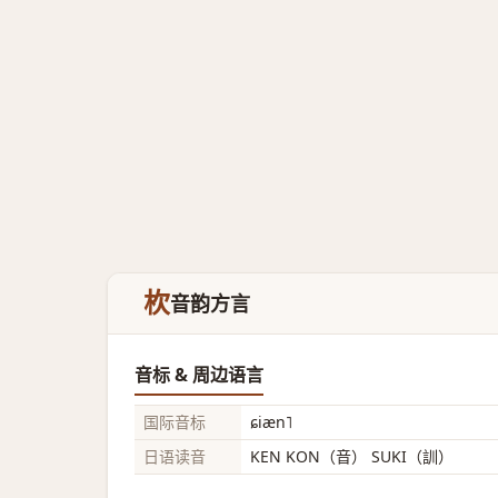
杴
音韵方言
音标 & 周边语言
国际音标
ɕiæn˥
日语读音
KEN KON（音） SUKI（訓）