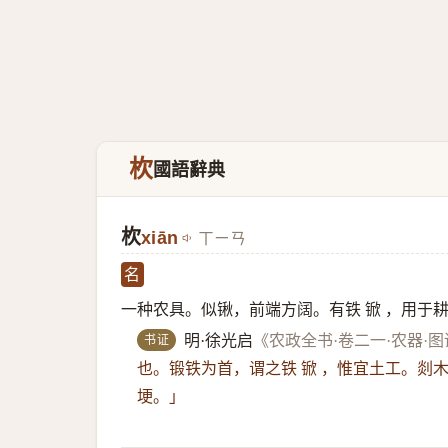
杴
國語辭典
杴
xiān
ㄒㄧㄢ
名
一种农具。似锹，前端方阔。有铁 锨 ，用于耕
书证
明·徐光启
《农政全书·卷二一·农器·
也。锻铁为首，谓之铁 锨 ，惟宜土工。剡木
埂。」