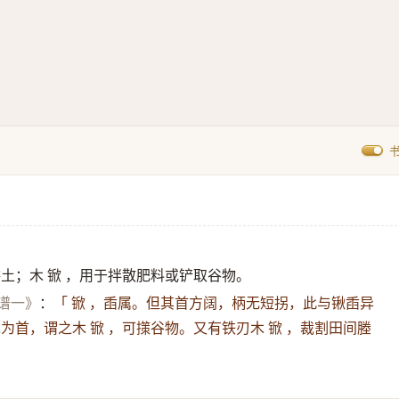
土；木 锨 ，用于拌散肥料或铲取谷物。
图谱一》
：
「 锨 ，臿属。但其首方阔，柄无短拐，此与锹臿异
为首，谓之木 锨 ，可㩍谷物。又有铁刃木 锨 ，裁割田间塍