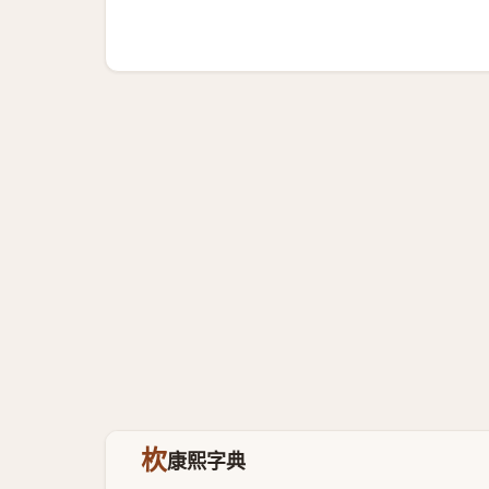
杴
康熙字典