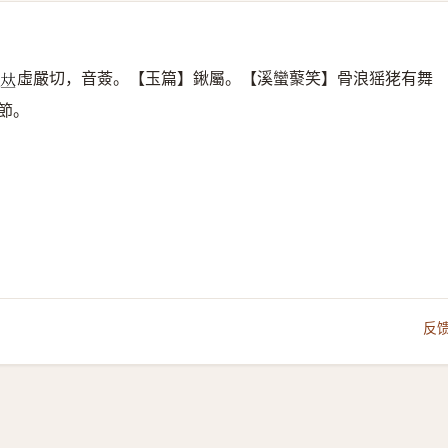
虛嚴切，音薟。【玉篇】鍬屬。【溪蠻藂笑】骨浪猺狫有舞
𠀤
節。
反