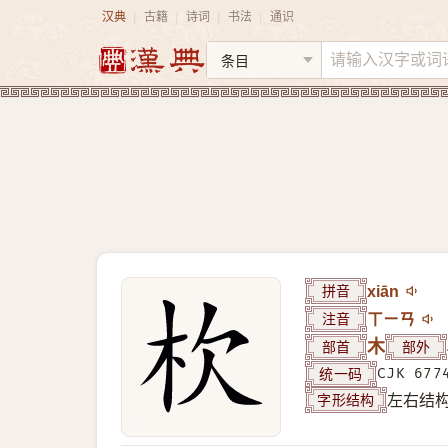
汉典
古籍
诗词
书法
通识
|
|
|
|
拼音
xiān
注音
ㄒㄧㄢ
部首
木
部外
统一码
CJK 677
字形结构
左右结