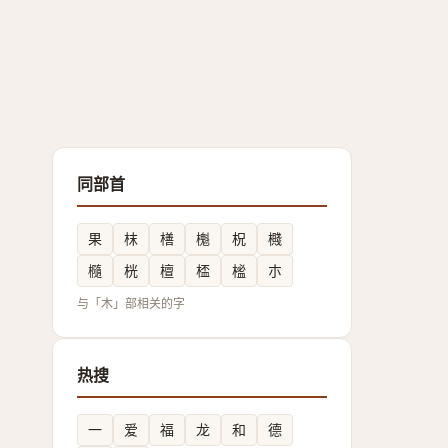
同部首
果
枺
橏
櫆
柷
㰄
㰐
桄
檀
㮎
榓
朩
与「木」部相关的字
热搜
一
爱
福
龙
和
德