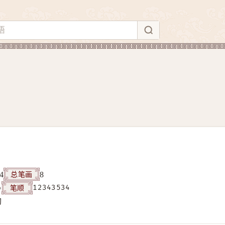
总笔画
4
8
笔顺
4
12343534
构