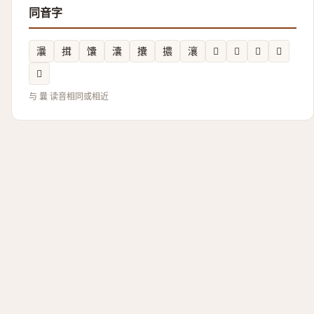
同音字
㶞
搑
馕
灢
攮
擃
瀼
𬥲
𪜻
𩜒
𫯚
𤃈
与 曩 读音相同或相近