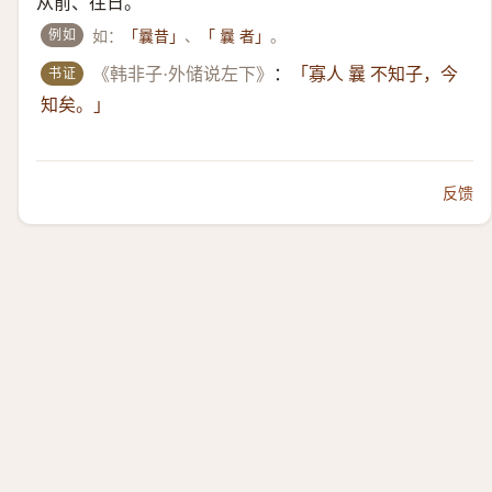
从前、往日。
例如
如：
、
。
「曩昔」
「 曩 者」
书证
《韩非子·外储说左下》
：
「寡人 曩 不知子，今
知矣。」
反馈