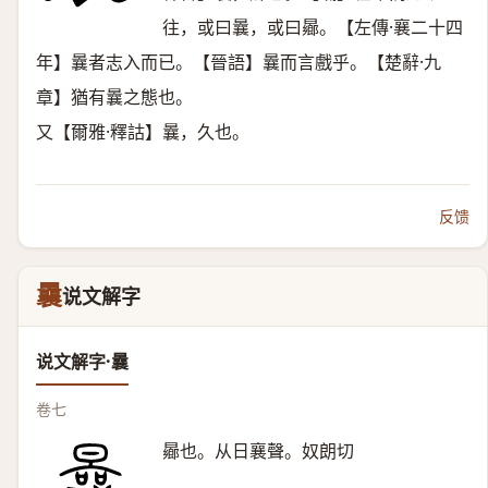
往，或曰曩，或曰曏。【左傳·襄二十四
年】曩者志入而已。【晉語】曩而言戲乎。【楚辭·九
章】猶有曩之態也。
又【爾雅·釋詁】曩，久也。
反馈
曩
说文解字
说文解字·曩
卷七
曏也。从日襄聲。奴朗切