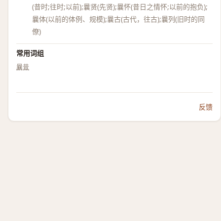
(昔时;往时;以前);曩贤(先贤);曩怀(昔日之情怀;以前的抱负);
曩体(以前的体例、规模);曩古(古代，往古);曩列(旧时的同
僚)
常用词组
曩昔
反馈