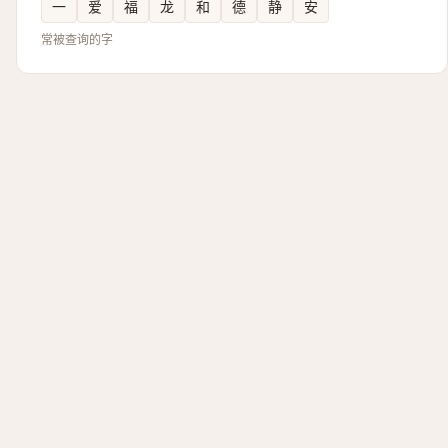
一
爱
福
龙
和
德
静
安
常被查询的字