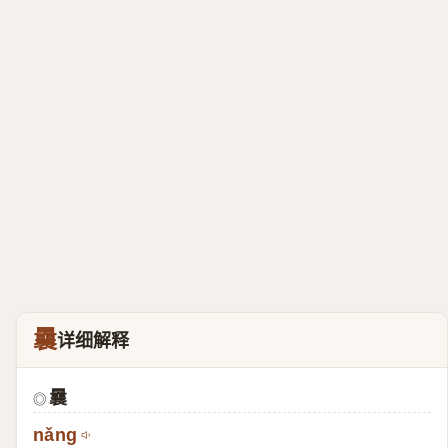
曩
详细解释
曩
◎
nǎng