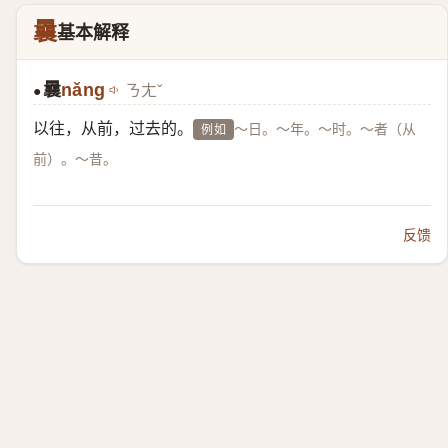
曩
基本解释
曩
nǎng
ㄋㄤˇ
●
以往，从前，过去的。
～日。～年。～时。～者（从
例如
前）。～昔。
反馈