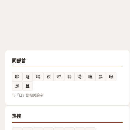
同部首
昣
曧
暍
晈
㬖
晱
龧
暙
昙
㬋
是
旦
与「日」部相关的字
热搜