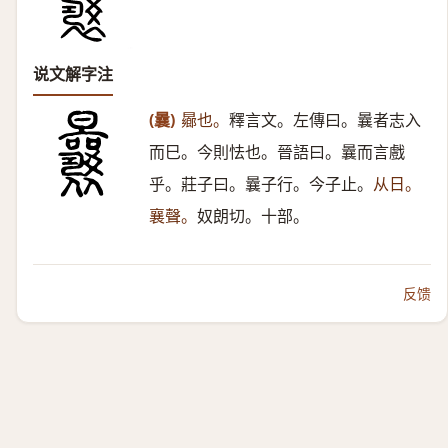
说文解字注
(曩)
曏也。
釋言文。左傳曰。曩者志入
而巳。今則怯也。晉語曰。曩而言戲
乎。莊子曰。曩子行。今子止。
从日。
襄聲。
奴朗切。十部。
反馈