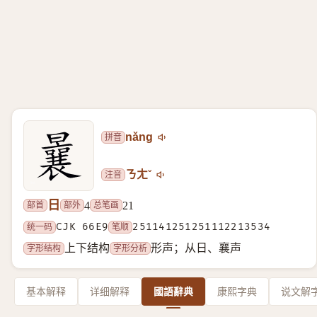
拼音
nǎng
注音
ㄋㄤˇ
日
部首
部外
总笔画
4
21
统一码
CJK 66E9
笔顺
251141251251112213534
字形结构
字形分析
上下结构
形声；从日、襄声
基本解释
详细解释
國語辭典
康熙字典
说文解