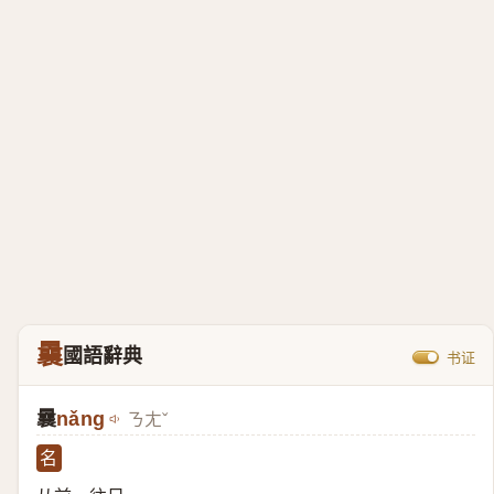
曩
國語辭典
书证
曩
nǎng
ㄋㄤˇ
名