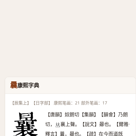
曩
康熙字典
【辰集上】【日字部】 康熙笔画：21 部外笔画：17
【唐韻】奴朗切【集韻】【韻會】乃朗
切，
襄上聲。【說文】曏也。【爾雅·
𠀤
釋言】曩，曏也。【疏】在今而道旣