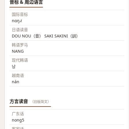
音标 & 周边语言
国际音标
nɑŋ˨˩˦
日语读音
DOU NOU（音） SAKI SAKINI（訓）
韩语罗马
NANG
现代韩语
낭
越南语
nán
方言读音
（旧版简文）
广东话
nong5
客家话