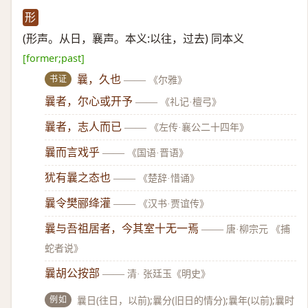
形
(形声。从日，襄声。本义:以往，过去) 同本义
[former;past]
书证
曩，久也
——
《尔雅》
曩者，尔心或开予
——
《礼记·檀弓》
曩者，志人而已
——
《左传·襄公二十四年》
曩而言戏乎
——
《国语·晋语》
犹有曩之态也
——
《楚辞·惜诵》
曩令樊郦绛灌
——
《汉书·贾谊传》
曩与吾祖居者，今其室十无一焉
——
唐·柳宗元 《捕
蛇者说》
曩胡公按部
——
清· 张廷玉《明史》
例如
曩日(往日，以前);曩分(旧日的情分);曩年(以前);曩时