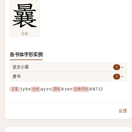
日本
各书体字形实例
1
说文小篆
1
隶书
五笔
jyke
仓颉
ayrv
郑码
kser
四角号码
60732
反馈