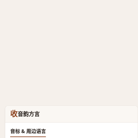
收
音韵方言
音标 & 周边语言