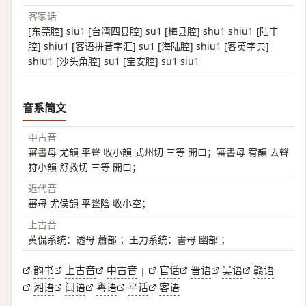
客家话
[东莞腔] siu1 [台湾四县腔] su1 [梅县腔] shu1 shiu1 [陆丰
腔] shiu1 [客语拼音字汇] su1 [海陆腔] shiu1 [客英字典]
shiu1 [沙头角腔] su1 [宝安腔] su1 siu1
音系简文
中古音
審書母 尤韻 平聲 收小韻 式州切 三等 開口；審書母 宥韻 去聲
狩小韻 舒救切 三等 開口；
近代音
審母 尤侯韻 平聲陰 收小空；
上古音
黄侃系统：透母 蕭部 ；王力系统：書母 幽部 ；
韵书
上古音
中古音
官话
晋语
吴语
赣语
|
湘语
闽语
粤语
平话
客语