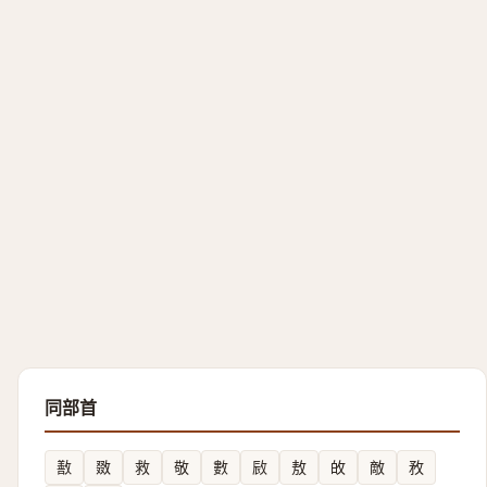
同部首
敾
敪
救
敬
數
敐
敖
敀
敵
敄