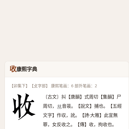
收
康熙字典
【卯集下】【攴字部】 康熙笔画：6 部外笔画：2
〔古文〕㧃【唐韻】式周切【集韻】尸
周切，
音荍。【說文】捕也。【五經
𠀤
文字】作収，訛。【詩·大雅】此宜無
罪，女反收之。【傳】收，拘收也。