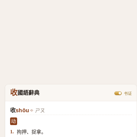
收
國語辭典
书证
收
shōu
ㄕㄡ
动
拘押、捉拿。
1.