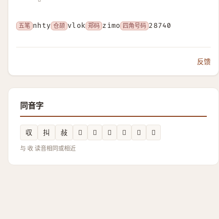
五笔
nhty
仓颉
vlok
郑码
zimo
四角号码
28740
反馈
同音字
収
㧃
敊
𤚔
𠈅
𫵜
𡱙
𤙘
𥅪
与 收 读音相同或相近