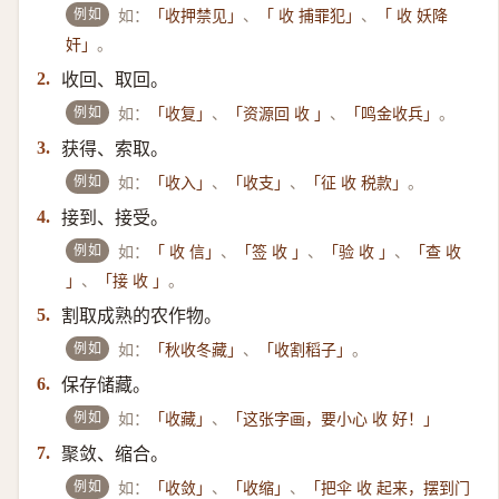
例如
如：
、
、
「收押禁见」
「 收 捕罪犯」
「 收 妖降
。
奸」
收回、取回。
2.
例如
如：
、
、
。
「收复」
「资源回 收 」
「鸣金收兵」
获得、索取。
3.
例如
如：
、
、
。
「收入」
「收支」
「征 收 税款」
接到、接受。
4.
例如
如：
、
、
、
「 收 信」
「签 收 」
「验 收 」
「查 收
、
。
」
「接 收 」
割取成熟的农作物。
5.
例如
如：
、
。
「秋收冬藏」
「收割稻子」
保存储藏。
6.
例如
如：
、
「收藏」
「这张字画，要小心 收 好！」
聚敛、缩合。
7.
例如
如：
、
、
「收敛」
「收缩」
「把伞 收 起来，摆到门