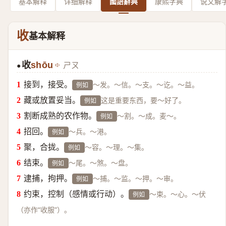
基本解释
详细解释
國語辭典
康熙字典
说文解
收
基本解释
收
shōu
ㄕㄡ
●
接到，接受。
～发。～信。～支。～讫。～益。
例如
藏或放置妥当。
这是重要东西，要～好了。
例如
割断成熟的农作物。
～割。～成。麦～。
例如
招回。
～兵。～港。
例如
聚，合拢。
～容。～理。～集。
例如
结束。
～尾。～煞。～盘。
例如
逮捕，拘押。
～捕。～监。～押。～审。
例如
约束，控制（感情或行动）。
～束。～心。～伏
例如
（亦作“收服”）。