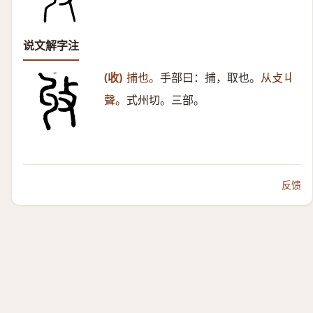
说文解字注
(收)
捕也。
手部曰：捕，取也。
从攴丩
聲。
式州切。三部。
反馈