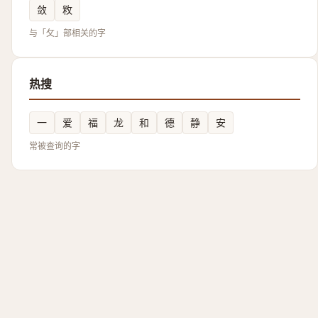
敛
敉
与「攵」部相关的字
热搜
一
爱
福
龙
和
德
静
安
常被查询的字