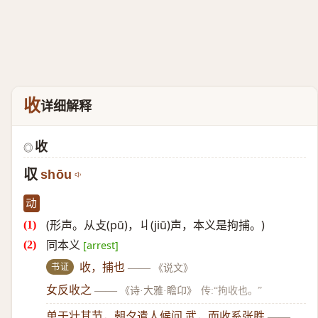
收
详细解释
收
◎
収
shōu
动
(形声。从攴(pū)，丩(jiū)声，本义是拘捕。)
同本义
[arrest]
书证
收，捕也
——
《说文》
女反收之
——
《诗·大雅·瞻卬》
传:“拘收也。”
单于壮其节，朝夕遣人候问 武，而收系张胜
——