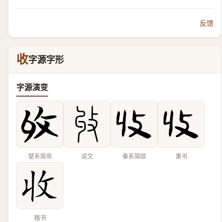
反馈
收
字源字形
字源演变
楚系简帛
说文
秦系简牍
隶书
楷书