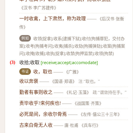
《汉书·李广苏建传》
一时收禽，上下肃然，称为政理
——
《后汉书·张衡
传》
例如
收领(捉拿);收系(逮捕下狱);收付(拘捕罪犯，交付办
案);收考(拘捕考问);收夷(捕杀);收劾(拘捕弹劾);收案(拘捕案
问);收掩(收捕);收执(捉拿);收禁(拘押监禁);收领(拘禁)
收拾;收取
[receive;accept;accomodate]
书证
收，取也
——
《广雅》
收以奔褒
——
《国语·郑语》
注:“取也。”
勤者有事则收之
——
《礼记·玉藻》
疏:“谓敛持在手。”
责毕收乎?来何疾也!
——
《战国策·齐策》
必死是间，余收尔骨焉
——
《左传·僖公三十三年》
古来白骨无人收
——
唐·杜甫 《兵车行》