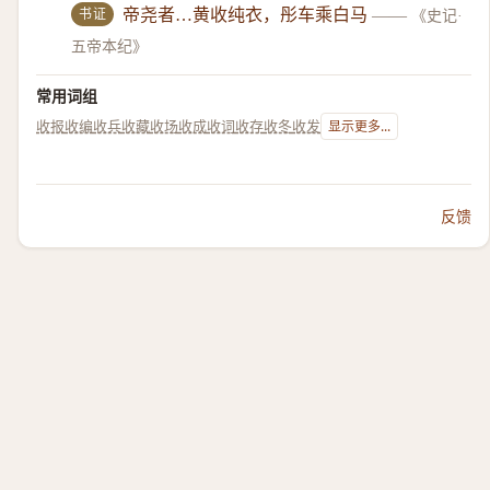
书证
帝尧者…黄收纯衣，彤车乘白马
——
《史记·
五帝本纪》
常用词组
收报
收编
收兵
收藏
收场
收成
收词
收存
收冬
收发
显示更多...
反馈