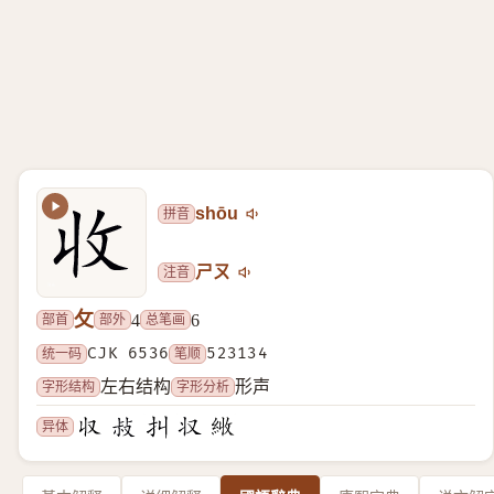
拼音
shōu
注音
ㄕㄡ
攵
部首
部外
总笔画
4
6
统一码
CJK 6536
笔顺
523134
字形结构
字形分析
左右结构
形声
异体