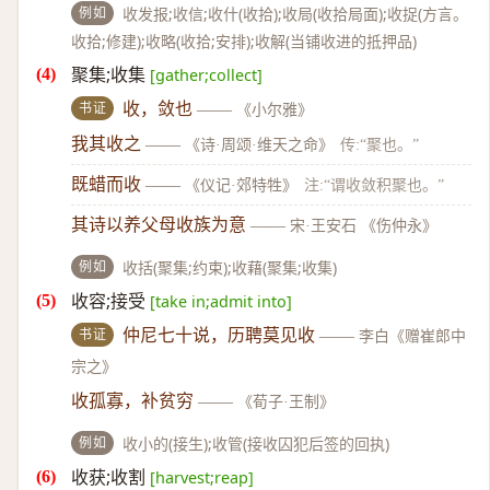
例如
收发报;收信;收什(收拾);收局(收拾局面);收捉(方言。
收拾;修建);收略(收拾;安排);收解(当铺收进的抵押品)
聚集;收集
[gather;collect]
书证
收，敛也
——
《小尔雅》
我其收之
——
《诗·周颂·维天之命》
传:“聚也。”
既蜡而收
——
《仪记·郊特牲》
注:“谓收敛积聚也。”
其诗以养父母收族为意
——
宋·王安石 《伤仲永》
例如
收括(聚集;约束);收藉(聚集;收集)
收容;接受
[take in;admit into]
书证
仲尼七十说，历聘莫见收
——
李白《赠崔郎中
宗之》
收孤寡，补贫穷
——
《荀子·王制》
例如
收小的(接生);收管(接收囚犯后签的回执)
收获;收割
[harvest;reap]