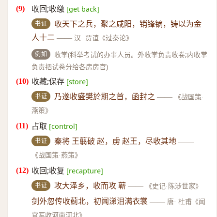
收回;收缴
[get back]
书证
收天下之兵，聚之咸阳，销锋镝，铸以为金
人十二
——
汉· 贾谊《过秦论》
例如
收掌(科举考试的办事人员。外收掌负责收卷;内收掌
负责把试卷分给各房房官)
收藏;保存
[store]
书证
乃遂收盛樊於期之首，函封之
——
《战国策·
燕策》
占取
[control]
书证
秦将 王翦破 赵，虏 赵王，尽收其地
——
《战国策·燕策》
收回;收复
[recapture]
书证
攻大泽乡，收而攻 蕲
——
《史记·陈涉世家》
剑外忽传收蓟北，初闻涕泪满衣裳
——
唐· 杜甫《闻
官军收河南河北》