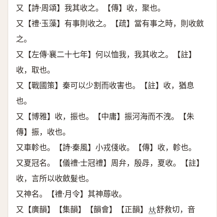
又【詩·周頌】我其收之。【傳】收，聚也。
又【禮·玉藻】有事則收之。【疏】當有事之時，則收斂
之。
又【左傳·襄二十七年】何以恤我，我其收之。【註】
收，取也。
又【戰國策】秦可以少割而收害也。【註】收，猶息
也。
又【博雅】收，振也。【中庸】振河海而不洩。【朱
傳】振，收也。
又車軫也。【詩·秦風】小戎俴收。【傳】收，軫也。
又夏冠名。【儀禮·士冠禮】周弁，殷冔，夏收。【註】
收，言所以收斂髮也。
又神名。【禮·月令】其神蓐收。
又【廣韻】【集韻】【韻會】【正韻】
舒救切，音
𠀤