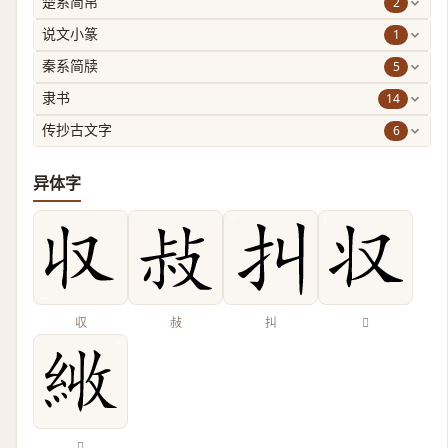
2
楚系简帛
1
说文小篆
5
秦系简牍
14
隶书
6
传抄古文字
异体字
収
敊
㧃
𠬧
𦀏