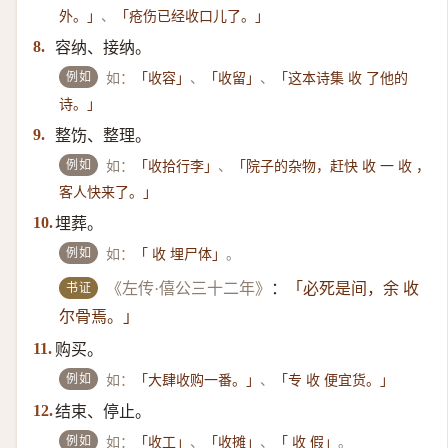
、
外。」
「疮伤已经收口儿了。」
容纳、接纳。
8.
例如
如：
、
、
「收容」
「收留」
「这本诗集 收 了他的
诗。」
整饬、整理。
9.
例如
如：
、
「收拾行李」
「院子的杂物，赶快 收 一 收 ，
客人快来了。」
埋葬。
10.
例如
如：
。
「 收 埋尸体」
书证
《左传·僖公三十二年》
：
「必死是间，余 收
尔骨焉。」
购买。
11.
例如
如：
、
「大肆收购一番。」
「专 收 便宜货。」
结束、停止。
12.
例如
如：
、
、
。
「收工」
「收摊」
「 收 假」