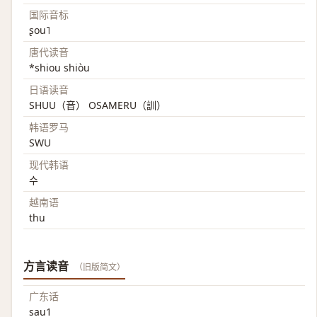
国际音标
ʂou˥
唐代读音
*shiou shiòu
日语读音
SHUU（音） OSAMERU（訓）
韩语罗马
SWU
现代韩语
수
越南语
thu
方言读音
（旧版简文）
广东话
sau1