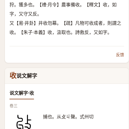
狩。獲多也。【禮·月令】農事備收。【釋文】收，如
字，又守又反。
又【易·井卦】井收勿幕。【疏】凡物可收成者，則謂之
收。【朱子·本義】收，汲取也。詩救反，又如字。
反馈
收
说文解字
说文解字·收
卷三
捕也。从攴丩聲。式州切