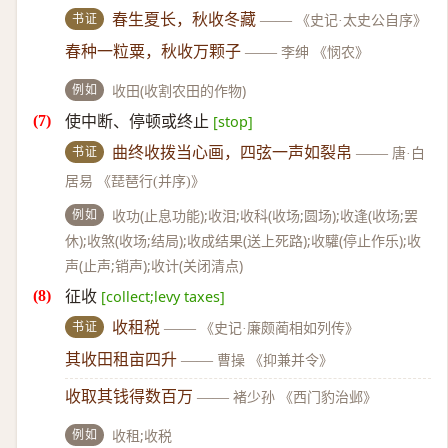
书证
春生夏长，秋收冬藏
——
《史记·太史公自序》
春种一粒粟，秋收万颗子
——
李绅 《悯农》
例如
收田(收割农田的作物)
使中断、停顿或终止
[stop]
书证
曲终收拨当心画，四弦一声如裂帛
——
唐·白
居易 《琵琶行(并序)》
例如
收功(止息功能);收泪;收科(收场;圆场);收逢(收场;罢
休);收煞(收场;结局);收成结果(送上死路);收驩(停止作乐);收
声(止声;销声);收计(关闭清点)
征收
[collect;levy taxes]
书证
收租税
——
《史记·廉颇蔺相如列传》
其收田租亩四升
——
曹操 《抑兼并令》
收取其钱得数百万
——
褚少孙 《西门豹治邺》
例如
收租;收税