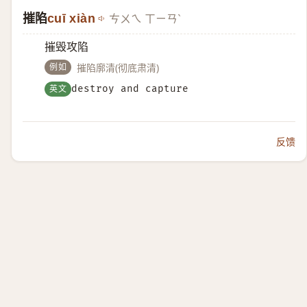
摧陷
cuī xiàn
ㄘㄨㄟ ㄒㄧㄢˋ
摧毁攻陷
例如
摧陷廓清(彻底肃清)
英文
destroy and capture
反馈