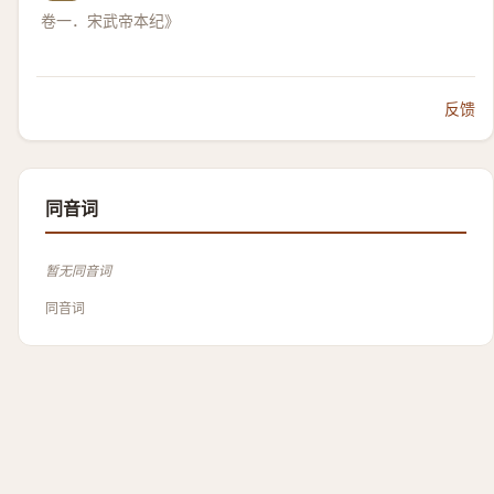
卷一．宋武帝本纪》
反馈
同音词
暂无同音词
同音词