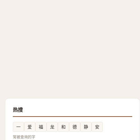
热搜
一
爱
福
龙
和
德
静
安
常被查询的字