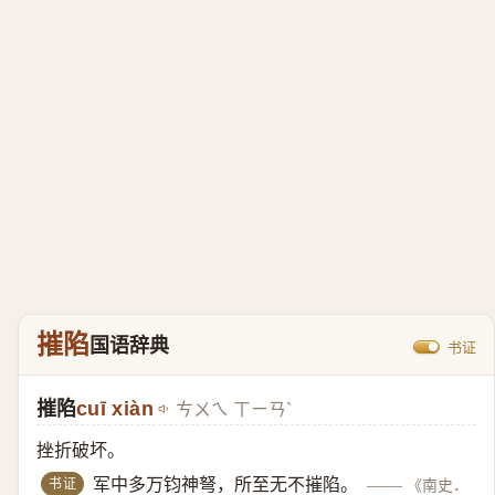
摧陷
国语辞典
书证
摧陷
cuī xiàn
ㄘㄨㄟ ㄒㄧㄢˋ
挫折破坏。
书证
军中多万钧神弩，所至无不摧陷。
——
《南史．