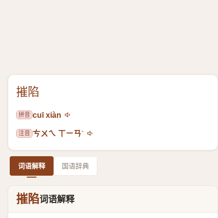
摧陷
拼音
cuī xiàn
注音
ㄘㄨㄟ ㄒㄧㄢˋ
词语解释
国语辞典
摧陷
词语解释