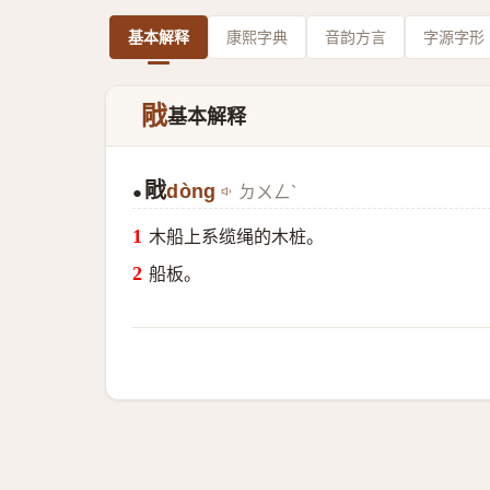
基本解释
康熙字典
音韵方言
字源字形
戙
基本解释
戙
dòng
ㄉㄨㄥˋ
●
木船上系缆绳的木桩。
船板。