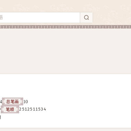
总笔画
4
10
笔顺
9
2512511534
构