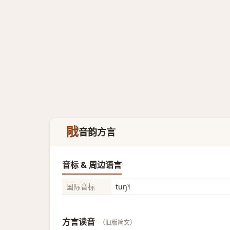
戙
音韵方言
音标 & 周边语言
国际音标
tuŋ˥˧
方言读音
（旧版简文）