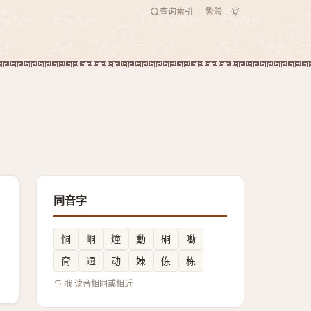
查询索引
繁體
|
同音字
恫
峒
燑
動
硐
㗢
䆚
迵
动
娻
㑈
栋
与 戙 读音相同或相近