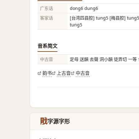
广东话
dong6 dung6
客家话
[台湾四县腔] tung5 [梅县腔] tung
tung5
音系简文
中古音
定母 送韻 去聲 洞小韻 徒弄切 一等
韵书
上古音
中古音
戙
字源字形