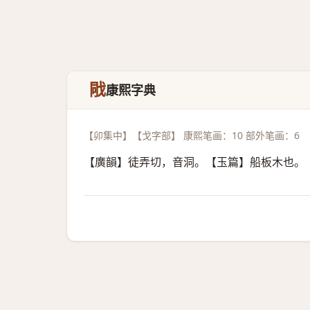
戙
康熙字典
【卯集中】【戈字部】 康熙笔画：10 部外笔画：6
【廣韻】徒弄切，音洞。【玉篇】船板木也。