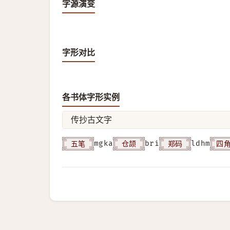
字源演变
字形对比
各书体字形实例
传抄古文字
五笔
仓颉
郑码
四
mgka
bri
ldhm