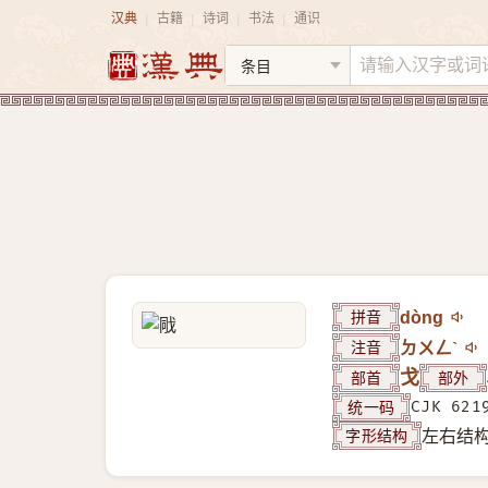
汉典
古籍
诗词
书法
通识
|
|
|
|
拼音
dòng
注音
ㄉㄨㄥˋ
部首
戈
部外
统一码
CJK 621
字形结构
左右结