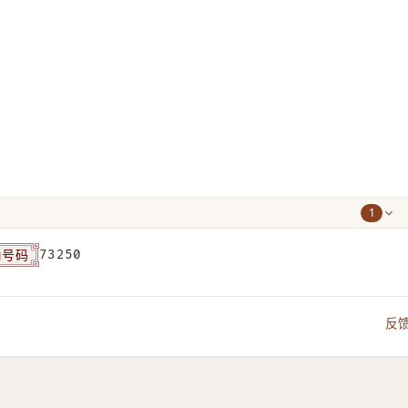
1
角号码
73250
反