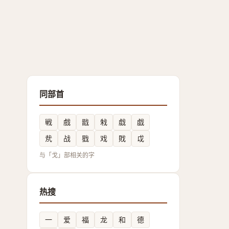
同部首
戦
戲
戩
㦵
戱
戯
㢤
战
戥
戏
戝
戉
与「戈」部相关的字
热搜
一
爱
福
龙
和
德