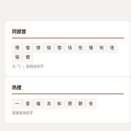
同部首
愲
惺
憐
慥
㦗
恬
怆
㦥
恦
恅
慀
戂
与「忄」部相关的字
热搜
一
爱
福
龙
和
德
静
安
常被查询的字