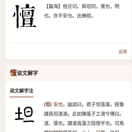
【篇海】他旦切。與坦同。寬也，明
也。亦平安也。出佛經。
反馈
憻
说文解字
说文解字注
(坦)
安也。
論語曰。君子坦蕩蕩。按魯
讀爲坦湯湯。此如陳風子之湯兮傳曰。
湯、蕩也。謂湯爲蕩之叚借字也。司馬