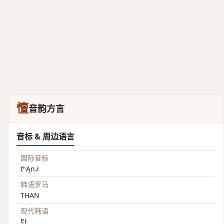
憻
音韵方言
音标 & 周边语言
国际音标
tʰĄn˨˩˦
韩语罗马
THAN
现代韩语
탄