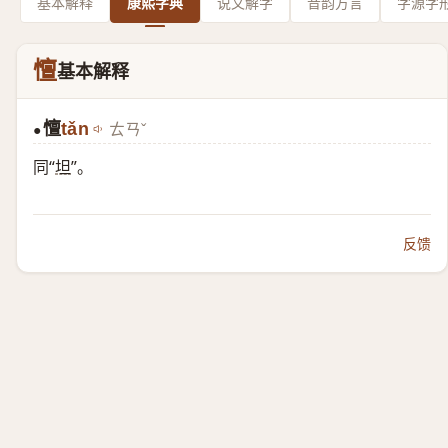
基本解释
康熙字典
说文解字
音韵方言
字源字
憻
基本解释
憻
tǎn
ㄊㄢˇ
●
同“
坦
”。
反馈