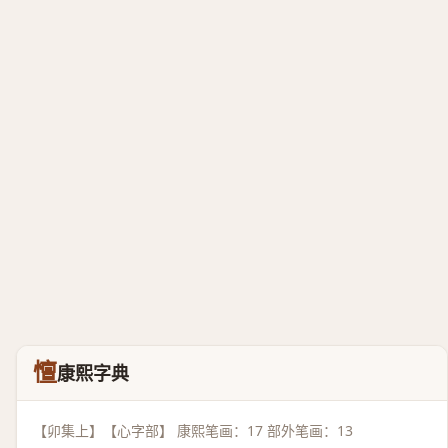
憻
康熙字典
【卯集上】【心字部】 康熙笔画：17 部外笔画：13