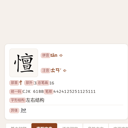
拼音
tǎn
注音
ㄊㄢˇ
忄
部首
部外
总笔画
3
16
统一码
CJK 61BB
笔顺
4424125251125111
字形结构
左右结构
异体