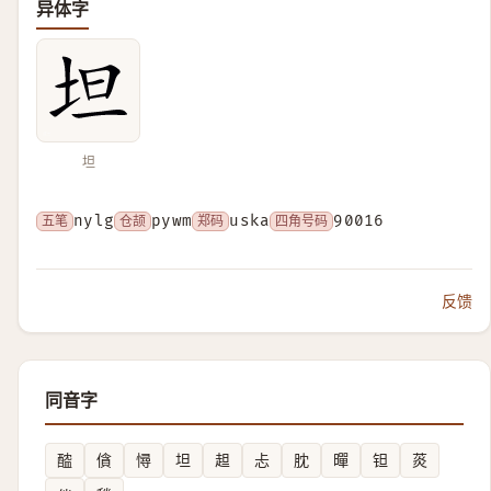
异体字
坦
五笔
nylg
仓颉
pywm
郑码
uska
四角号码
90016
反馈
同音字
醓
僋
憳
坦
䞡
忐
䏙
暺
钽
菼