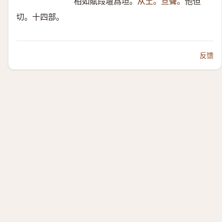
相如賦叚壇爲坦。
从土。旦聲。
他但
切。十四部。
反馈