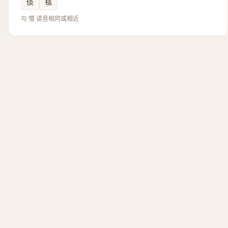
倓
毯
与 憻 读音相同或相近