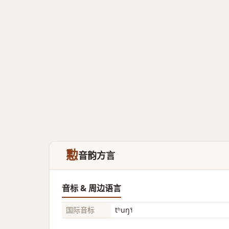
憅
音韵方言
音标 & 周边语言
国际音标
tʰuŋ˥˧