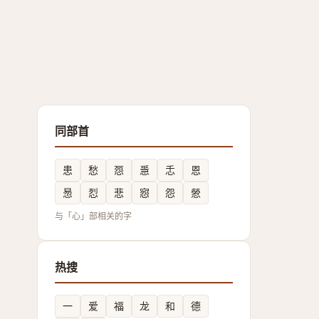
同部首
患
愁
㤪
㥯
忎
恩
惖
㤠
悲
惌
怨
憥
与「心」部相关的字
热搜
一
爱
福
龙
和
德