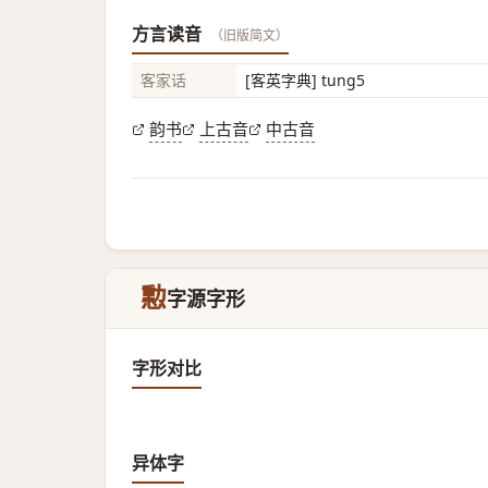
方言读音
（旧版简文）
客家话
[客英字典] tung5
韵书
上古音
中古音
憅
字源字形
字形对比
异体字