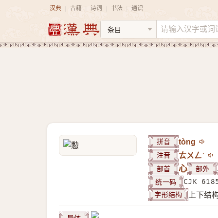
汉典
古籍
诗词
书法
通识
|
|
|
|
拼音
tòng
注音
ㄊㄨㄥˋ
部首
心
部外
统一码
CJK 618
字形结构
上下结
异体