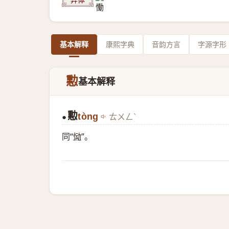
基本解释
康熙字典
音韵方言
字源字形
憅
基本解释
憅
tòng
ㄊㄨㄥˋ
●
同“
恸
”。