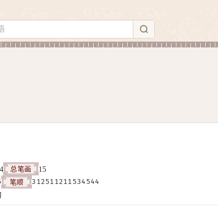
总笔画
4
15
笔顺
5
312511211534544
构