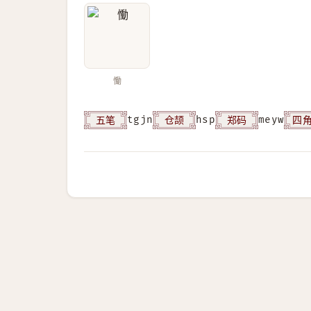
慟
五笔
仓颉
郑码
四
tgjn
hsp
meyw