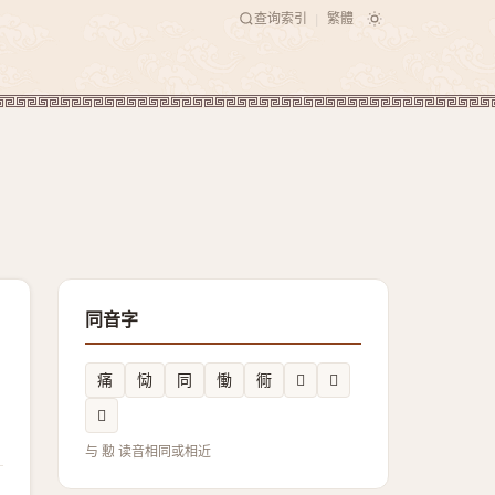
查询索引
繁體
|
同音字
痛
恸
同
慟
衕
𤹯
𥦁
𫎴
与 憅 读音相同或相近