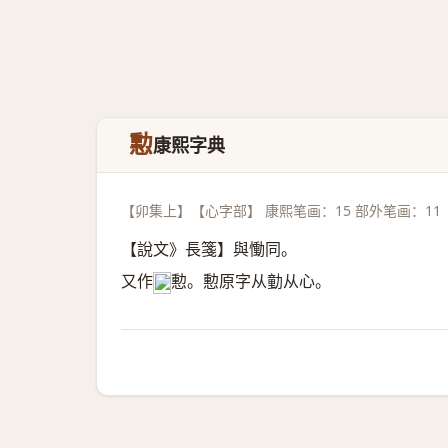
憅
康熙字典
【卯集上】【心字部】 康熙笔画：15 部外笔画：11
【說文》長箋】與慟同。
又作
憅。憅原字从勭从心。
𢣛