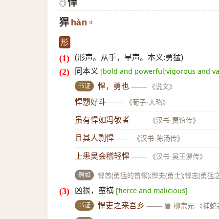
悍
◎
猂
hàn
形
(形声。从手，旱声。本义:勇猛)
同本义
[bold and powerful;vigorous and va
书证
悍，勇也
——
《说文》
悍戇好斗
——
《荀子·大略》
虽有悍如冯敬者
——
《汉书·贾谊传》
且其人剽悍
——
《汉书·陈汤传》
上患吴会稽轻悍
——
《汉书·吴王濞传》
例如
悍酋(勇猛的首领);悍夫(勇士);悍志(勇猛之
凶狠，蛮横
[fierce and malicious]
书证
悍吏之来吾乡
——
唐·柳宗元 《捕蛇