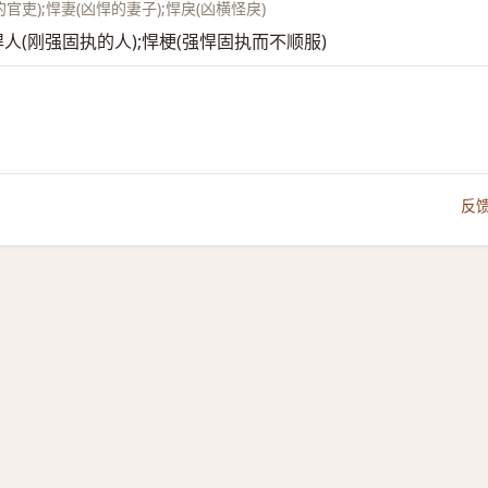
官吏);悍妻(凶悍的妻子);悍戾(凶横怪戾)
强);悍人(刚强固执的人);悍梗(强悍固执而不顺服)
反