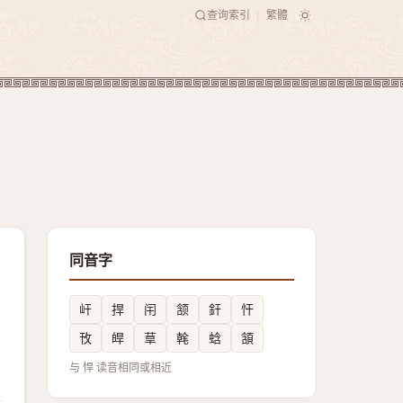
查询索引
繁體
|
同音字
屽
捍
闬
颔
釬
忓
攼
皔
䓍
㲦
蛿
頷
与 悍 读音相同或相近