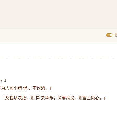
也。」
解为人短小精 悍 ，不饮酒。」
：
「及临场决敌，则 悍 夫争命；深筹高议，则智士倾心。」