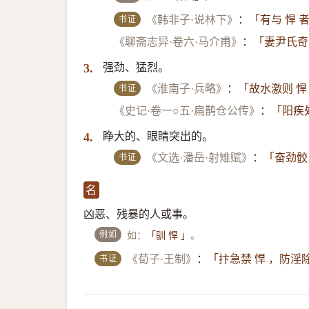
书证
《韩非子·说林下》
：
「有与 悍
《聊斋志异·卷六·马介甫》
：
「妻尹氏奇
强劲、猛烈。
3.
书证
《淮南子·兵略》
：
「故水激则 悍
《史记·卷一○五·扁鹊仓公传》
：
「阳疾
睁大的、眼睛突出的。
4.
书证
《文选·潘岳·射雉赋》
：
「奋劲骹
名
凶恶、残暴的人或事。
例如
如：
。
「驯 悍 」
书证
《荀子·王制》
：
「抃急禁 悍 ，防淫