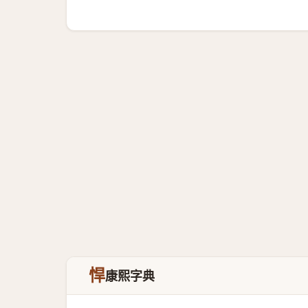
悍
康熙字典