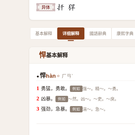
异体
基本解释
详细解释
國語辭典
康熙字典
悍
基本解释
悍
hàn
ㄏㄢˋ
●
勇猛，勇敢。
强～。精～。～勇。
例如
凶暴。
～然。凶～。～吏。～戾。
例如
强劲，急暴。
湍～。急～。
例如