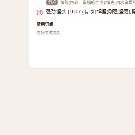
例如
悍鸷(凶暴、蛮横的性情);悍吏(凶暴蛮横的
强劲;坚实 [strong]。如:悍坚(刚强;坚
常用词组
悍妇
悍然
悍勇