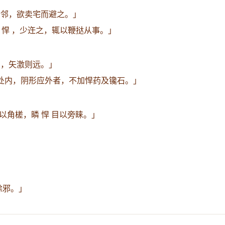
 者邻，欲卖宅而避之。」
 悍 ，少迕之，辄以鞭挞从事。」
 ，矢激则远。」
处内，阴形应外者，不加悍药及镵石。」
以角槎，瞵 悍 目以旁睐。」
除邪。」