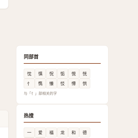
同部首
忱
慎
怳
㤧
悓
恍
忄
懏
懩
㤊
㦅
㤨
与「忄」部相关的字
热搜
一
爱
福
龙
和
德