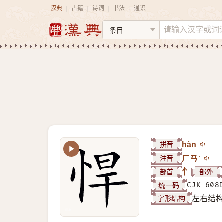
汉典
古籍
诗词
书法
通识
|
|
|
|
拼音
hàn
注音
ㄏㄢˋ
部首
忄
部外
统一码
CJK 608
字形结构
左右结