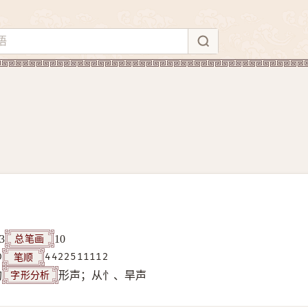
总笔画
3
10
笔顺
D
4422511112
字形分析
构
形声；从忄、旱声