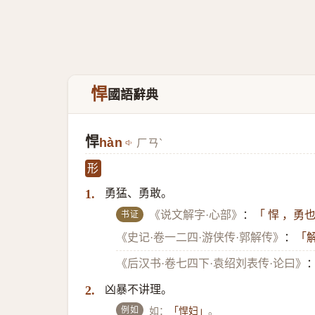
悍
國語辭典
悍
hàn
ㄏㄢˋ
形
勇猛、勇敢。
1.
书证
《说文解字·心部》
：
「 悍 ，勇
《史记·卷一二四·游侠传·郭解传》
：
「
《后汉书·卷七四下·袁绍刘表传·论曰》
凶暴不讲理。
2.
例如
如：
。
「悍妇」