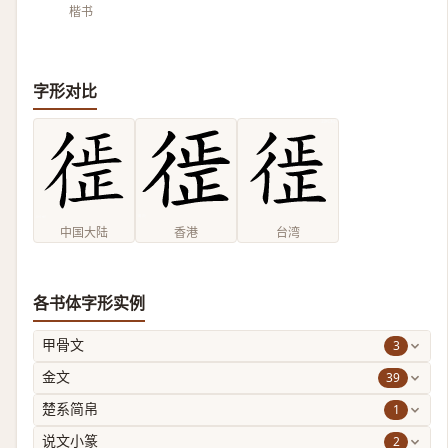
楷书
字形对比
中国大陆
香港
台湾
各书体字形实例
3
甲骨文
39
金文
1
楚系简帛
2
说文小篆