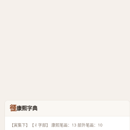
徰
康熙字典
【寅集下】【彳字部】 康熙笔画：13 部外笔画：10