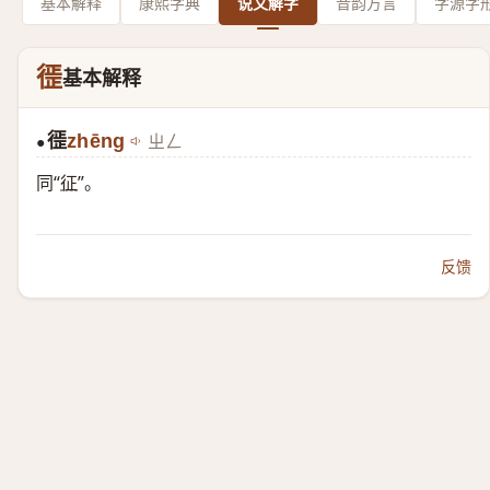
基本解释
康熙字典
说文解字
音韵方言
字源字
徰
基本解释
徰
zhēng
ㄓㄥ
●
同“
征
”。
反馈