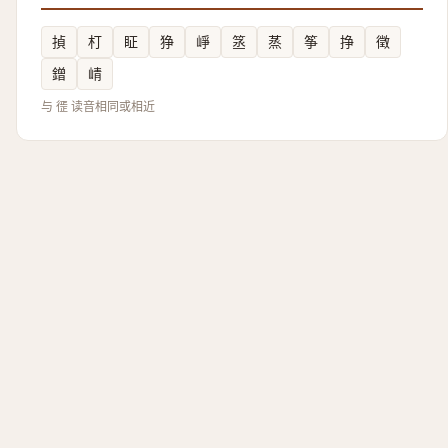
揁
朾
眐
狰
崢
䇰
蒸
筝
挣
徵
鏳
崝
与 徰 读音相同或相近