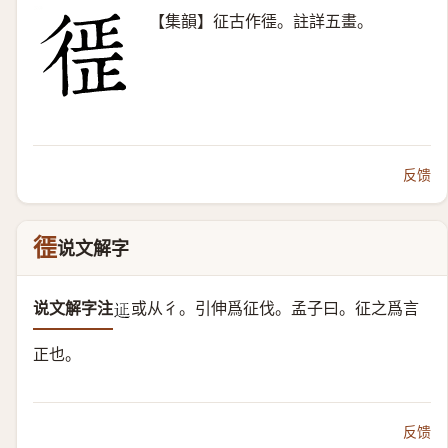
【集韻】征古作徰。註詳五畫。
反馈
徰
说文解字
说文解字注
或从彳。
引伸爲征伐。孟子曰。征之爲言
𨒌
正也。
反馈