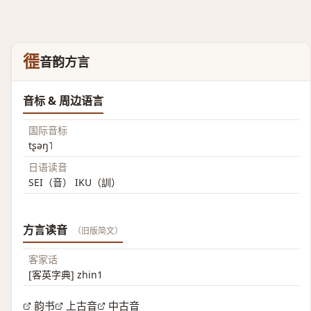
徰
音韵方言
音标 & 周边语言
国际音标
tʂəŋ˥
日语读音
SEI（音） IKU（訓）
方言读音
（旧版简文）
客家话
[客英字典] zhin1
韵书
上古音
中古音