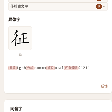
9
传抄古文字
异体字
征
五笔
tghh
仓颉
hommm
郑码
oiai
四角号码
21211
反馈
同音字