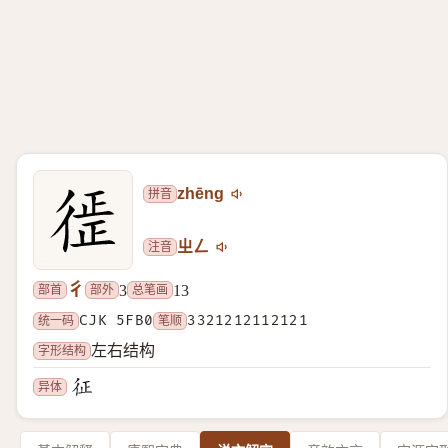
拼音
zhēng
注音
ㄓㄥ
彳
部首
部外
总笔画
3
13
统一码
CJK 5FB0
笔顺
3321212112121
字形结构
左右结构
异体