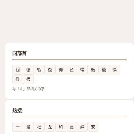
同部首
徊
㣯
徦
復
㣘
径
忂
循
㣤
徱
㣥
很
与「彳」部相关的字
热搜
一
爱
福
龙
和
德
静
安