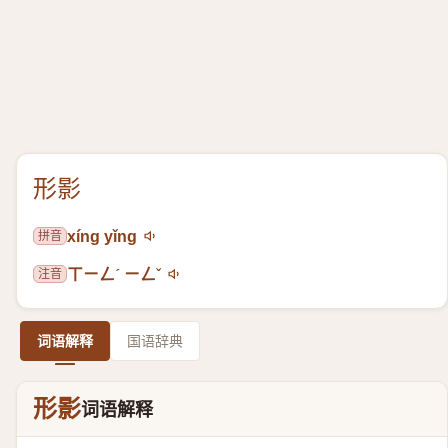
形影
拼音
xíng yǐng
注音
ㄒㄧㄥˊ ㄧㄥˇ
词语解释
国语辞典
形影
词语解释