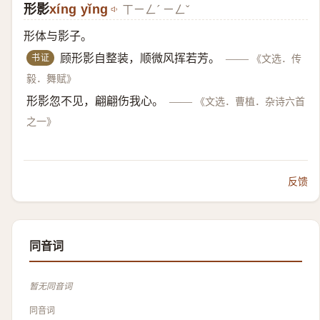
形影
xíng yǐng
ㄒㄧㄥˊ ㄧㄥˇ
形体与影子。
书证
顾形影自整装，顺微风挥若芳。
——
《文选．传
毅．舞赋》
形影忽不见，翩翩伤我心。
——
《文选．曹植．杂诗六首
之一》
反馈
同音词
暂无同音词
同音词