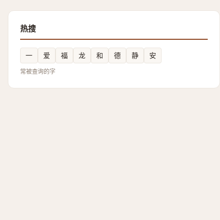
热搜
一
爱
福
龙
和
德
静
安
常被查询的字