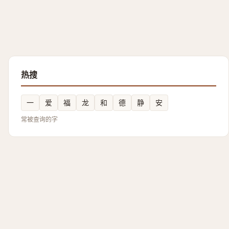
热搜
一
爱
福
龙
和
德
静
安
常被查询的字