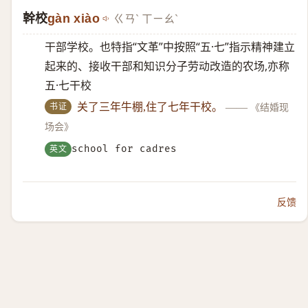
幹校
gàn xiào
ㄍㄢˋ ㄒㄧㄠˋ
干部学校。也特指“文革”中按照“五·七”指示精神建立
起来的、接收干部和知识分子劳动改造的农场,亦称
五·七干校
书证
关了三年牛棚,住了七年干校。
——
《结婚现
场会》
英文
school for cadres
反馈