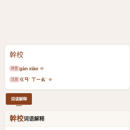
幹校
拼音
gàn xiào
注音
ㄍㄢˋ ㄒㄧㄠˋ
词语解释
幹校
词语解释