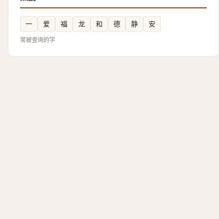
一
爱
福
龙
和
德
静
安
常被查询的字