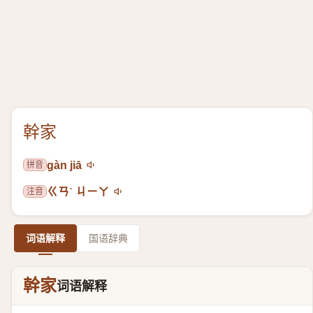
幹家
拼音
gàn jiā
注音
ㄍㄢˋ ㄐㄧㄚ
词语解释
国语辞典
幹家
词语解释