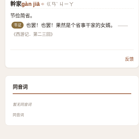
幹家
gàn jiā
ㄍㄢˋ ㄐㄧㄚ
节俭简省。
书证
也罢！也罢！果然是个省事干家的女婿。
——
《西游记．第二三回》
反馈
同音词
暂无同音词
同音词