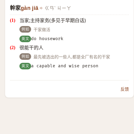
幹家
gàn jiā
ㄍㄢˋ ㄐㄧㄚ
当家;主持家务(多见于早期白话)
例如
干家做活
英文
do housework
很能干的人
例如
最先被选出的一些人,都是全厂有名的干家
英文
a capable and wise person
反馈