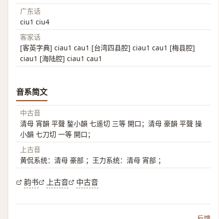
广东话
ciu1 ciu4
客家话
[客英字典] ciau1 cau1 [台湾四县腔] ciau1 cau1 [梅县腔]
ciau1 [海陆腔] ciau1 cau1
音系简文
中古音
清母 宵韻 平聲 鍫小韻 七遥切 三等 開口；清母 豪韻 平聲 操
小韻 七刀切 一等 開口；
上古音
黄侃系统：清母 豪部 ；王力系统：清母 宵部 ；
韵书
上古音
中古音
反馈