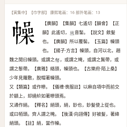
【寅集中】【巾字部】 康熙笔画：16 部外笔画：13
【廣韻】【集韻】七遙切【韻會】【正
韻】此遙切，
音鍫。【說文】斂髮
𠀤
也。【廣韻】所以覆髻。【玉篇】幧頭
也。【揚子·方言】幧頭，自河以北，趙
魏之閒曰幧頭。或謂之
，或謂之㡋，或謂之䰎帶，或
𢂺
謂之䰍帶。【廣雅】絡頭，幧頭也。【古樂府·陌上桑】
少年見羅敷，脫帽著幧頭。
又【類篇】或作幓。【儀禮·喪服註】以麻自項中而前交
於額上，却繞紒如著幓頭焉。
又通作綃。【釋名】綃頭，綃，鈔也，鈔髮使上從也。
或曰帞頭。齊人謂之㡋。【後漢·向詡傳】好被髮，著絳
綃頭。【註】綃，當作幧。