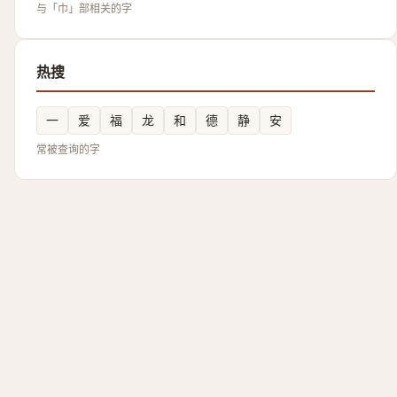
与「巾」部相关的字
热搜
一
爱
福
龙
和
德
静
安
常被查询的字