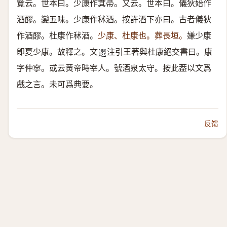
覽云。世本曰。少康作箕帚。又云。世本曰。儀狄始作
酒醪。變五味。少康作秫酒。按許酒下亦曰。古者儀狄
作酒醪。杜康作秫酒。
少康、杜康也。葬長垣。
嫌少康
卽夏少康。故釋之。文
注引王著與杜康絕交書曰。康
𨕖
字仲寧。或云黃帝時宰人。號酒泉太守。按此葢以文爲
戲之言。未可爲典要。
反馈