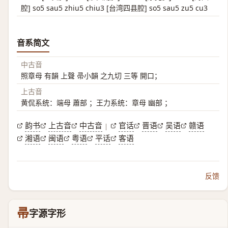
腔] so5 sau5 zhiu5 chiu3 [台湾四县腔] so5 sau5 zu5 cu3
音系简文
中古音
照章母 有韻 上聲 帚小韻 之九切 三等 開口；
上古音
黄侃系统：端母 蕭部 ；王力系统：章母 幽部 ；
韵书
上古音
中古音
官话
晋语
吴语
赣语
|
湘语
闽语
粤语
平话
客语
反馈
帚
字源字形