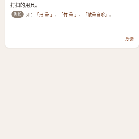
打扫的用具。
例如
如：
、
、
。
「扫 帚 」
「竹 帚 」
「敝帚自珍」
反馈