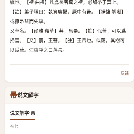
穢也。【禮·曲禮】凡爲長者糞之禮，必加帚于箕上。
【註】弟子職曰：執箕膺擖，厥中有帚。【揚雄·解嘲】
或擁帚彗而先驅。
又草名。【爾雅·釋草】荓，馬帚。【註】似蓍，可以爲
掃彗。【又】葥，王蔧。【註】王帚也。似藜，其樹可
以爲蔧。江東呼之曰落帚。
反馈
帚
说文解字
说文解字·帚
卷七