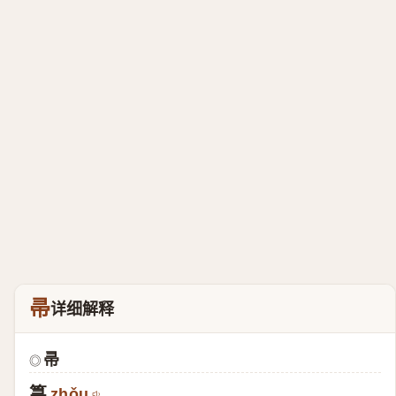
帚
详细解释
帚
◎
箒
zhǒu