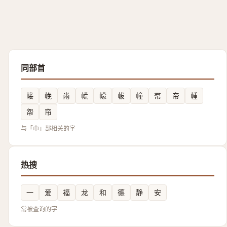
同部首
帹
㡈
㡀
㡛
幪
帗
幢
帬
帝
㡖
㠾
帘
与「巾」部相关的字
热搜
一
爱
福
龙
和
德
静
安
常被查询的字