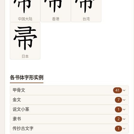
中国大陆
香港
台湾
日本
各书体字形实例
41
甲骨文
7
金文
1
说文小篆
2
隶书
1
传抄古文字