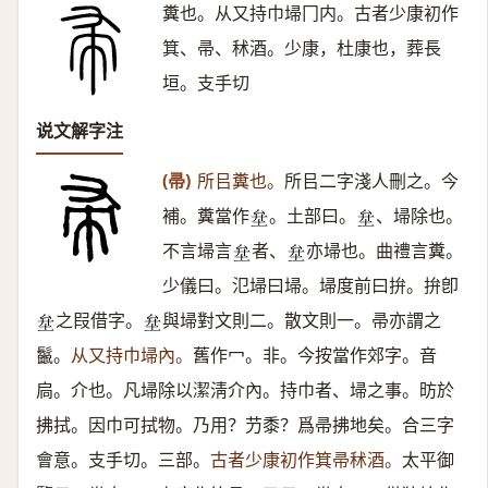
糞也。从又持巾埽冂内。古者少康初作
箕、帚、秫酒。少康，杜康也，葬長
垣。支手切
说文解字注
(帚)
所㠯糞也。
所㠯二字淺人刪之。今
補。糞當作
。土部曰。
、埽除也。
𡊅
𡊅
不言埽言
者、
亦埽也。曲禮言糞。
𡊅
𡊅
少儀曰。氾埽曰埽。埽度前曰拚。拚卽
之叚借字。
與埽對文則二。散文則一。帚亦謂之
𡊅
𡊅
鬣。
从又持巾埽內。
舊作冖。非。今按當作郊字。音
扃。介也。凡埽除以潔淸介內。持巾者、埽之事。昉於
拂拭。因巾可拭物。乃用？芀黍？爲帚拂地矣。合三字
會意。支手切。三部。
古者少康初作箕帚秫酒。
太平御