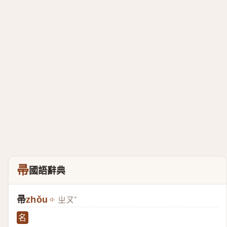
帚
國語辭典
帚
zhǒu
ㄓㄡˇ
名