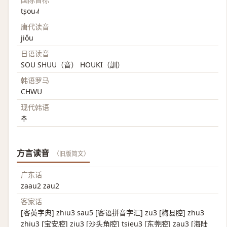
tʂou˨˩˦
唐代读音
jiǒu
日语读音
SOU SHUU（音） HOUKI（訓）
韩语罗马
CHWU
现代韩语
추
方言读音
（旧版简文）
广东话
zaau2 zau2
客家话
[客英字典] zhiu3 sau5 [客语拼音字汇] zu3 [梅县腔] zhu3
zhiu3 [宝安腔] ziu3 [沙头角腔] tsieu3 [东莞腔] zau3 [海陆