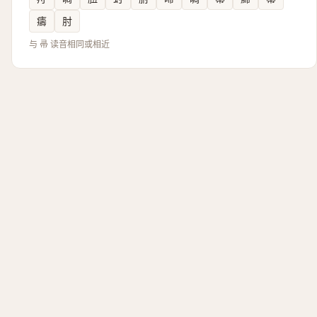
㿒
肘
与 帚 读音相同或相近