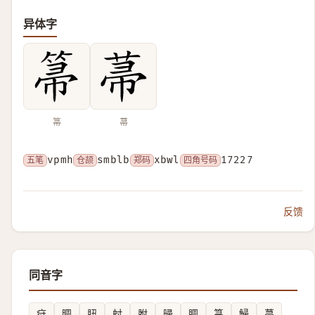
异体字
箒
菷
五笔
vpmh
仓颉
smblb
郑码
xbwl
四角号码
17227
反馈
同音字
疛
晭
䏔
䖞
胕
㫶
睭
箒
鯞
菷