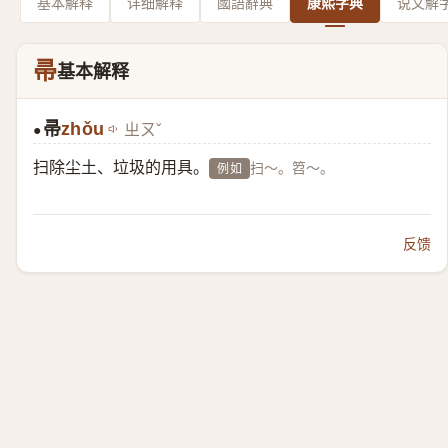
基本解释
详细解释
國語辭典
康熙字典
说文解
帚
基本解释
帚
zhǒu
ㄓㄡˇ
●
扫除尘土、垃圾的用具。
扫～。笤～。
例如
反馈