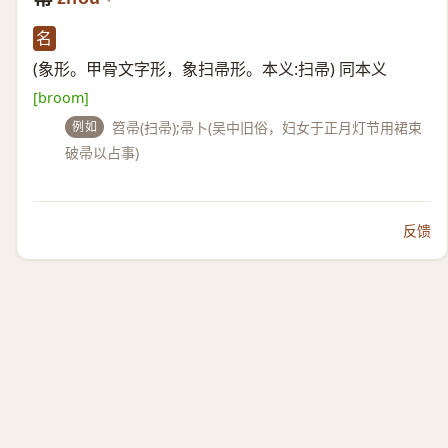
名
(象形。甲骨文字形，象扫帚形。本义:扫帚) 同本义
[broom]
例如
笤帚(扫帚);帚卜(吴中旧俗，妇女于正月灯节用裙束
破帚以占事)
反馈