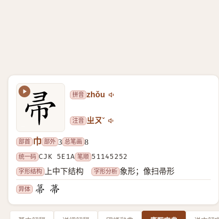
拼音
zhǒu
注音
ㄓㄡˇ
巾
部首
部外
总笔画
3
8
统一码
CJK 5E1A
笔顺
51145252
字形结构
字形分析
上中下结构
象形；像扫帚形
异体