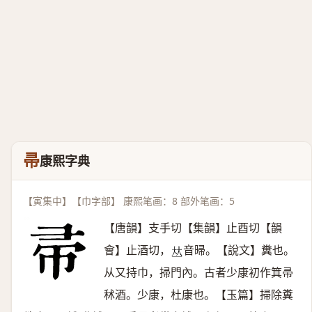
帚
康熙字典
【寅集中】【巾字部】 康熙笔画：8 部外笔画：5
【唐韻】支手切【集韻】止酉切【韻
會】止酒切，
音㫶。【說文】糞也。
𠀤
从又持巾，掃門內。古者少康初作箕帚
秫酒。少康，杜康也。【玉篇】掃除糞