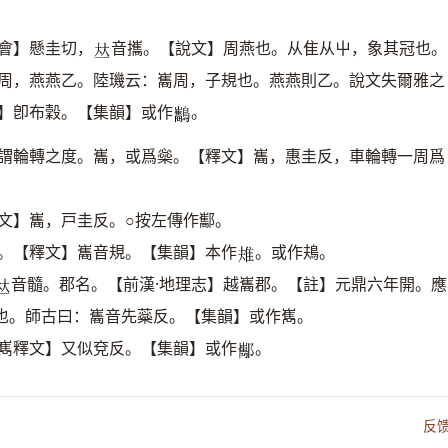
會】懸圭切，
音攜。【說文】周燕也。从隹从屮，象其冠也。
𠀤
周，燕燕乙。陸璣云：巂周，子規也。燕燕則乙。說文失爾雅之
】卽布穀。【集韻】或作
。
𪈥
。謂輪轉之度。巂，或爲橤。【釋文】巂，惠圭反，車輪轉一周爲
文】巂，戸圭反。○按左傳作酅。
周。【釋文】巂音規。【集韻】本作
。或作鳺。
𨾚
音髓。郡名。【前漢·地理志】越巂郡。【註】元鼎六年開。應
𠀤
也。師古曰：巂音先蘂反。【集韻】或作嶲。
至嶲釋文】又似兗反。【集韻】或作
。
𨟎
反