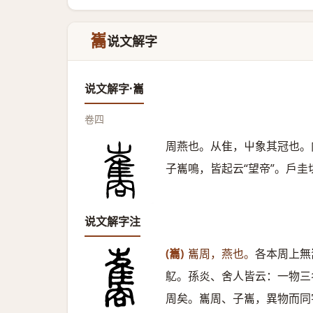
巂
说文解字
说文解字·巂
卷四
周燕也。从隹，屮象其冠也。
子巂鳴，皆起云“望帝”。戶圭
说文解字注
(巂)
巂周，燕也。
各本周上無
鳦。孫炎、舍人皆云：一物三
周矣。巂周、子巂，異物而同