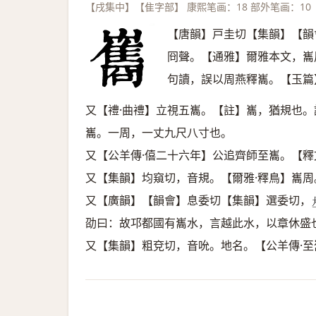
【戌集中】【隹字部】 康熙笔画：18 部外笔画：10
【唐韻】戸圭切【集韻】【韻
冏聲。【通雅】爾雅本文，巂
句讀，誤以周燕釋巂。【玉篇
又【禮·曲禮】立視五巂。【註】巂，猶規也
巂。一周，一丈九尺八寸也。
又【公羊傳·僖二十六年】公追齊師至巂。【釋
又【集韻】均窺切，音規。【爾雅·釋鳥】巂
又【廣韻】【韻會】息委切【集韻】選委切，
劭曰：故邛都國有巂水，言越此水，以章休盛
又【集韻】粗兗切，音吮。地名。【公羊傳·