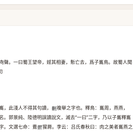
㕯聲。一曰蜀王望帝，婬其相妻，慙亡去，爲子巂鳥。故蜀人聞
切
巂，此淺人不得其句讀，
複舉之字也。釋鳥：巂周，燕燕，
𠜂
名。郭景純、陸德明誤讀說文，滅去“一曰”二字，乃以子巂釋巂
字。文選七命：鷰
猩脣。李云：吕氏春秋曰：肉之美者巂燕之
𩩙