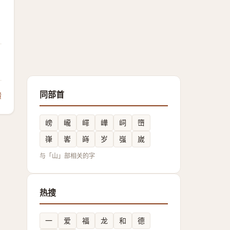
同部首
馈
嵭
巄
嶵
㠏
㟃
嶞
嵂
㟯
嵵
岁
嵹
嵗
与「山」部相关的字
热搜
一
爱
福
龙
和
德