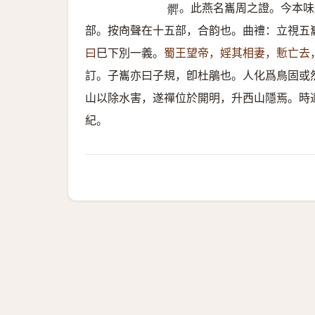
。此燕名巂周之證。今本味
𩩙
部。按㕯聲在十五部，合韵也。曲禮：立視五
曰
巳下別一義。
蜀王望帝，婬其相妻，慙亡去
訂。子巂亦曰子規，卽杜鵑也。人化爲鳥固或
山以除水害，遂禪位於開明，升西山隱焉。時
紀。