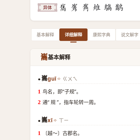
异体
基本解释
详细解释
康熙字典
说文解字
巂
基本解释
巂
guī
ㄍㄨㄟ
●
鸟名，即“子规”。
通“ 规 ”，指车轮转一周。
巂
xī
ㄒㄧ
●
〔越～〕古郡名。