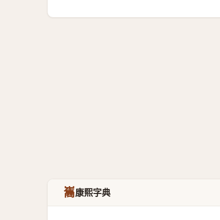
巂
康熙字典