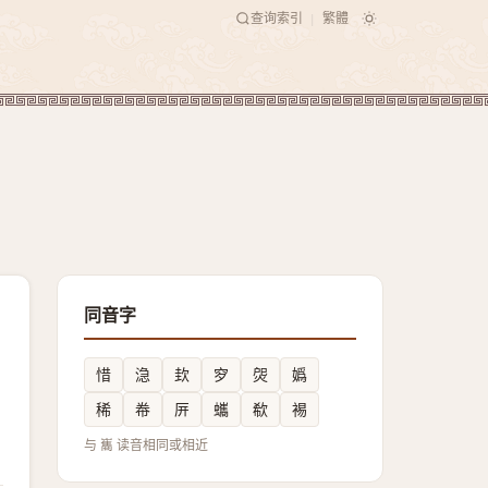
查询索引
繁體
|
同音字
惜
㴔
㰪
穸
焈
嬀
稀
帣
㕃
蠵
欷
裼
与 巂 读音相同或相近