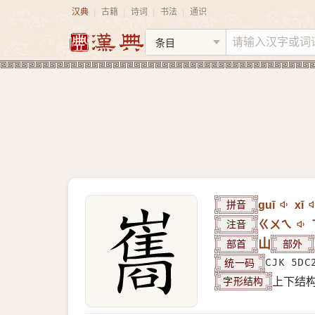
汉典
古籍
诗词
书法
通识
|
|
|
|
拼音
guī
xī
注音
ㄍㄨㄟ
部首
山
部外
统一码
CJK 5DC
字形结构
上下结