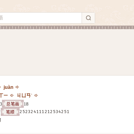
juàn
ㄒㄧ
ㄐㄩㄢˋ
总笔画
3
18
笔顺
2
252324111212534251
构