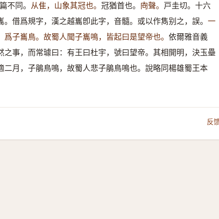
篇不同。
从隹，山象其冠也。
冠猶首也。
㕯聲。
戸圭切。十六
巂。借爲規字，漢之越巂卽此字，音髓。或以作雋别之，誤。
一
，爲子巂鳥。故蜀人聞子巂鳴，皆起曰是望帝也。
依爾雅音義
然之事，而常璩曰：有王曰杜宇，號曰望帝。其相開明，決玉壘
適二月，子鵑鳥鳴，故蜀人悲子鵑鳥鳴也。說略同楊雄蜀王本
反