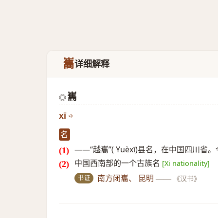
巂
详细解释
巂
◎
xī
名
——“越巂”( Yuèxī)县名，在中国四川省。
中国西南部的一个古族名
[Xi nationality]
书证
南方闭巂、 昆明
——
《汉书》