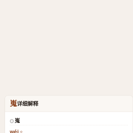
嵬
详细解释
嵬
◎
wéi