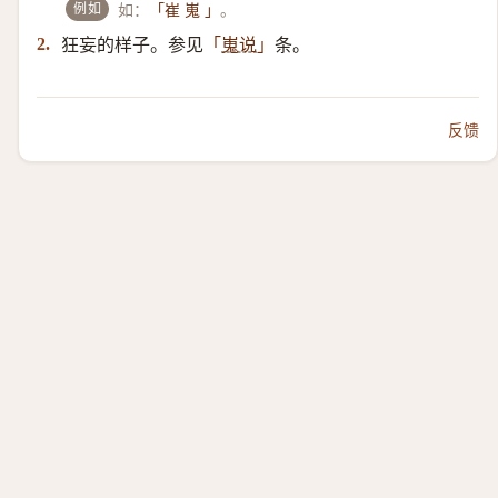
例如
如：
。
「崔 嵬 」
狂妄的样子。参见
条。
2.
「
嵬说
」
反馈