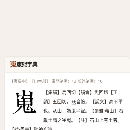
嵬
康熙字典
【寅集中】【山字部】 康熙笔画：13 部外笔画：10
【集韻】烏回切【韻會】魚回切【正
韻】五回切，
音巍。【說文】高不平
𠀤
也。从山，諧鬼平聲。【爾雅·釋山】石
戴土謂之崔嵬。【註】石山上有土者。
【詩·周南】陟彼崔嵬。