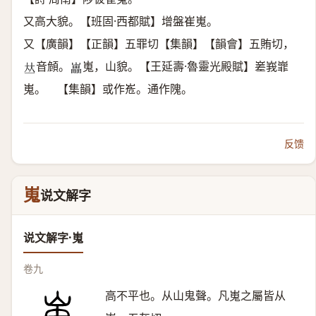
又高大貌。【班固·西都賦】增盤崔嵬。
又【廣韻】【正韻】五罪切【集韻】【韻會】五賄切，
音頠。
嵬，山貌。【王延壽·魯靈光殿賦】嵳峩㠑
𠀤
𡾋
嵬。 【集韻】或作峞。通作隗。
反馈
嵬
说文解字
说文解字·嵬
卷九
高不平也。从山鬼聲。凡嵬之屬皆从