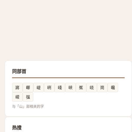
同部首
嶈
㟹
崼
峢
㟞
峡
嶣
峣
崗
巉
嵕
嵹
与「山」部相关的字
热搜