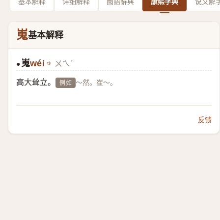
基本解释
详细解释
國語辭典
康熙字典
说文解
嵬
基本解释
嵬
wéi
ㄨㄟˊ
●
高大耸立。
～然。崔～。
例如
反馈