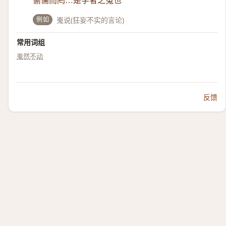
偷儒而罔…是学者之嵬也
例如
嵬说(狂妄不实的言论)
常用词组
嵬然不动
反馈