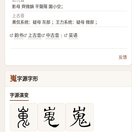
影母 齊微韻 平聲陽 圍小空；
上古音
黄侃系统：疑母 灰部 ；王力系统：疑母 微部 ；
韵书
上古音
中古音
吴语
|
反馈
嵬
字源字形
字源演变