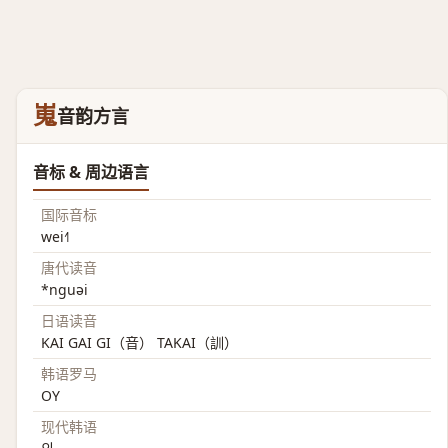
嵬
音韵方言
音标 & 周边语言
国际音标
wei˧˥
唐代读音
*nguəi
日语读音
KAI GAI GI（音） TAKAI（訓）
韩语罗马
OY
现代韩语