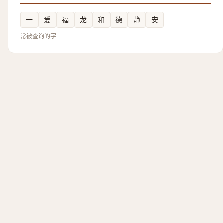
一
爱
福
龙
和
德
静
安
常被查询的字