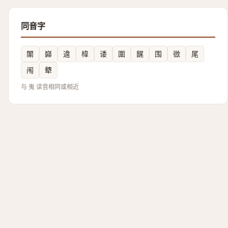
同音字
闈
巋
違
椲
诿
圍
䬿
围
㣲
尾
闱
犩
与 嵬 读音相同或相近