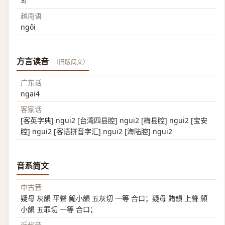
외
越南语
ngôi
方言读音
（旧版简文）
广东话
ngai4
客家话
[客英字典] ngui2 [台湾四县腔] ngui2 [梅县腔] ngui2 [宝安
腔] ngui2 [客语拼音字汇] ngui2 [海陆腔] ngui2
音系简文
中古音
疑母 灰韻 平聲 鮠小韻 五灰切 一等 合口；疑母 賄韻 上聲 頠
小韻 五罪切 一等 合口；
近代音