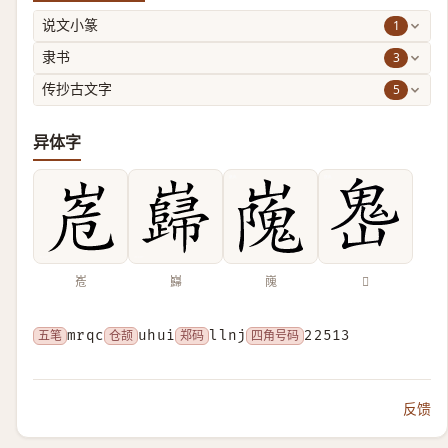
1
说文小篆
3
隶书
5
传抄古文字
异体字
峞
巋
㠕
𩲈
五笔
mrqc
仓颉
uhui
郑码
llnj
四角号码
22513
反馈