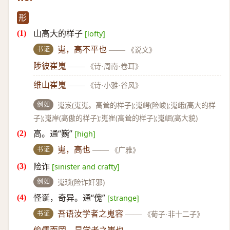
形
山高大的样子
[lofty]
书证
嵬，高不平也
——
《说文》
陟彼崔嵬
——
《诗·周南·卷耳》
维山崔嵬
——
《诗·小雅·谷风》
例如
嵬岌(嵬嵬。高耸的样子);嵬崿(险峻);嵬峨(高大的样
子);嵬岸(高傲的样子);嵬崔(高耸的样子);嵬崛(高大貌)
高。通“巍”
[high]
书证
嵬，高也
——
《广雅》
险诈
[sinister and crafty]
例如
嵬琐(险诈奸邪)
怪诞，奇异。通“傀”
[strange]
书证
吾语汝学者之嵬容
——
《荀子·非十二子》