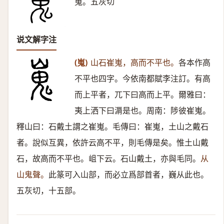
嵬。五灰切
说文解字注
(嵬)
山石崔嵬，高而不平也。
各本作高
不平也四字。今依南都賦李注訂。有高
而上平者，兀下曰高而上平。爾雅曰：
夷上洒下曰漘是也。周南：陟彼崔嵬。
釋山曰：石戴土謂之崔嵬。毛傳曰：崔嵬，土山之戴石
者。說似互異，依許云高不平，則毛傳是矣。惟土山戴
石，故高而不平也。岨下云。石山戴土，亦與毛同。
从
山鬼聲。
此篆可入山部，而必立爲部首者，巍从此也。
五灰切，十五部。