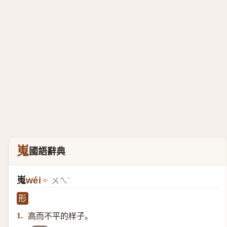
嵬
國語辭典
嵬
wéi
ㄨㄟˊ
形
高而不平的样子。
1.