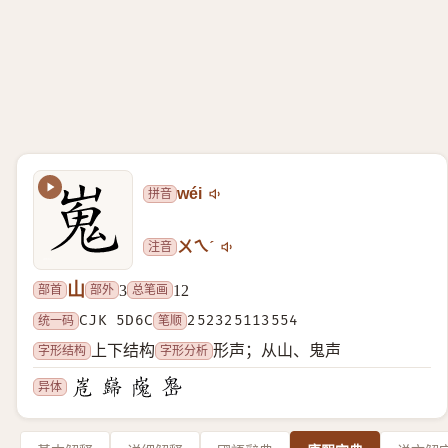
拼音
wéi
注音
ㄨㄟˊ
山
部首
部外
总笔画
3
12
统一码
CJK 5D6C
笔顺
252325113554
字形结构
字形分析
上下结构
形声；从山、鬼声
异体