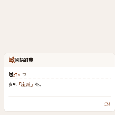
嵫
國語辭典
嵫
zī
ㄗ
参见
条。
「
崦 嵫
」
反馈