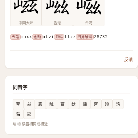
中国大陆
香港
台湾
五笔
muxx
仓颉
utvi
郑码
llzz
四角号码
28732
反馈
同音字
孳
玆
鼒
龇
薋
紎
崰
齊
頾
諮
菑
鄑
与 嵫 读音相同或相近