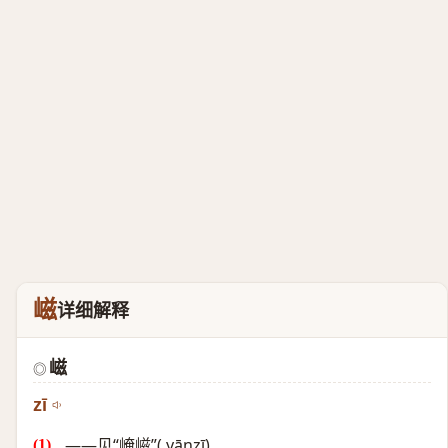
嵫
详细解释
嵫
◎
zī
——见“崦嵫”( yānzī)