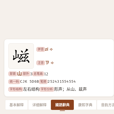
拼音
zī
注音
ㄗ
山
部首
部外
总笔画
3
12
统一码
CJK 5D6B
笔顺
252431554554
字形结构
字形分析
左右结构
形声；从山、兹声
基本解释
详细解释
國語辭典
康熙字典
音韵方