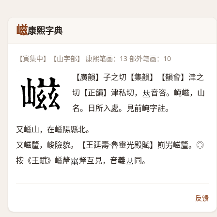
嵫
康熙字典
【寅集中】【山字部】 康熙笔画：13 部外笔画：10
【廣韻】子之切【集韻】【韻會】津之
切【正韻】津私切，
音咨。崦嵫，山
𠀤
名。日所入處。見前崦字註。
又嵫山，在嵫陽縣北。
又嵫釐，峻險貌。【王延壽·魯靈光殿賦】崱屴嵫釐。◎
按《王賦》嵫釐
釐互見，音義
同。
𡸟
𠀤
反馈