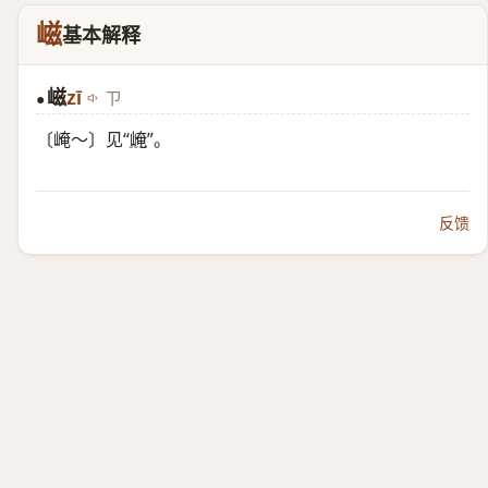
嵫
基本解释
嵫
zī
ㄗ
●
〔崦～〕见“
崦
”。
反馈