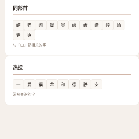
同部首
峺
峱
㠚
嵅
㟥
㟫
嶠
崹
崆
崘
嶤
岿
与「山」部相关的字
热搜
一
爱
福
龙
和
德
静
安
常被查询的字