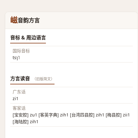
嵫
音韵方言
音标 & 周边语言
国际音标
tsɿ˥
方言读音
（旧版简文）
广东话
zi1
客家话
[宝安腔] zu1 [客英字典] zih1 [台湾四县腔] zih1 [梅县腔] zii1
[海陆腔] zih1