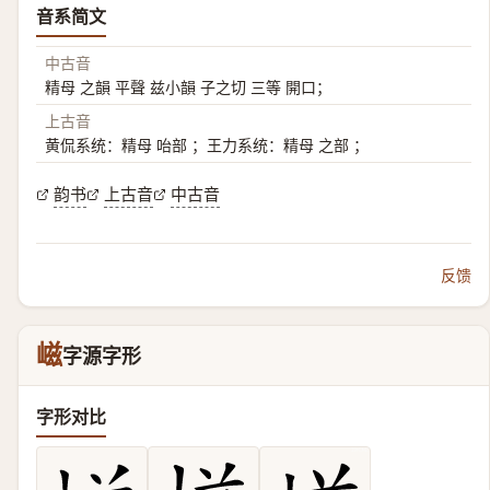
音系简文
中古音
精母 之韻 平聲 兹小韻 子之切 三等 開口；
上古音
黄侃系统：精母 咍部 ；王力系统：精母 之部 ；
韵书
上古音
中古音
反馈
嵫
字源字形
字形对比