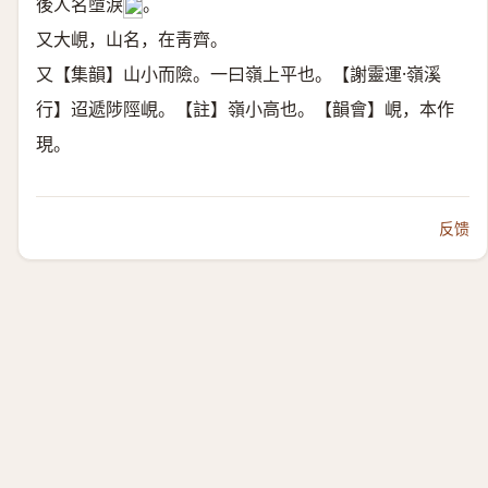
後人名墮淚
。
𥓓
又大峴，山名，在靑齊。
又【集韻】山小而險。一曰嶺上平也。【謝靈運·嶺溪
行】迢遞陟陘峴。【註】嶺小高也。【韻會】峴，本作
現。
反馈