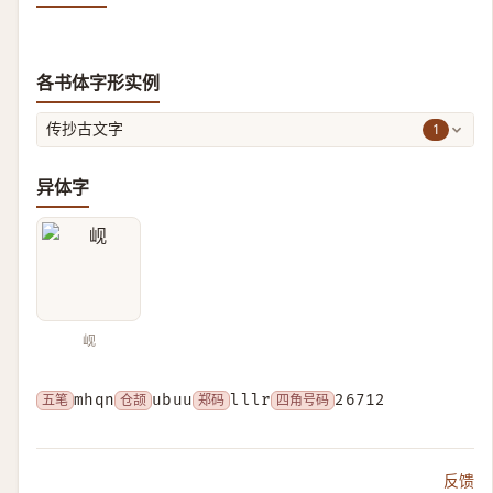
各书体字形实例
1
传抄古文字
异体字
岘
五笔
mhqn
仓颉
ubuu
郑码
lllr
四角号码
26712
反馈