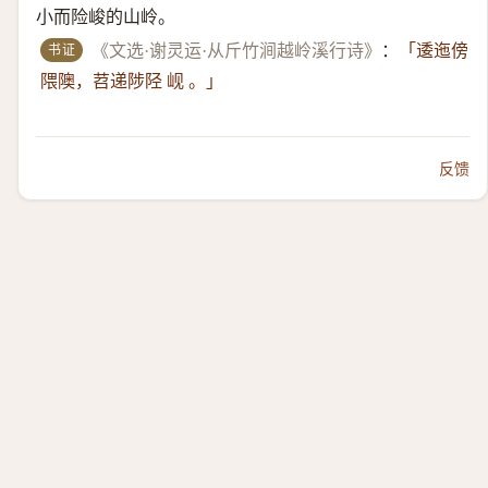
小而险峻的山岭。
书证
《文选·谢灵运·从斤竹涧越岭溪行诗》
：
「逶迤傍
隈隩，苕递陟陉 岘 。」
反馈