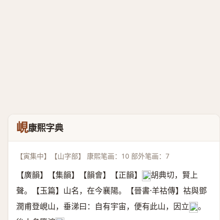
峴
康熙字典
【寅集中】【山字部】 康熙笔画：10 部外笔画：7
【廣韻】【集韻】【韻會】【正韻】
胡典切，賢上
𠀤
聲。【玉篇】山名，在今襄陽。【晉書·羊祜傳】祜與鄧
潤甫登峴山，垂涕曰：自有宇宙，便有此山，因立
。
𥓓