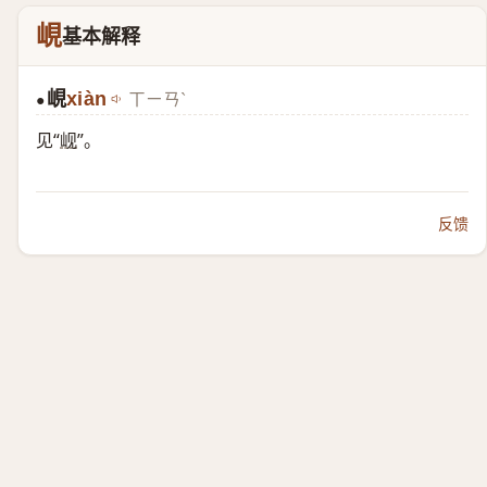
峴
基本解释
峴
xiàn
ㄒㄧㄢˋ
●
见“
岘
”。
反馈