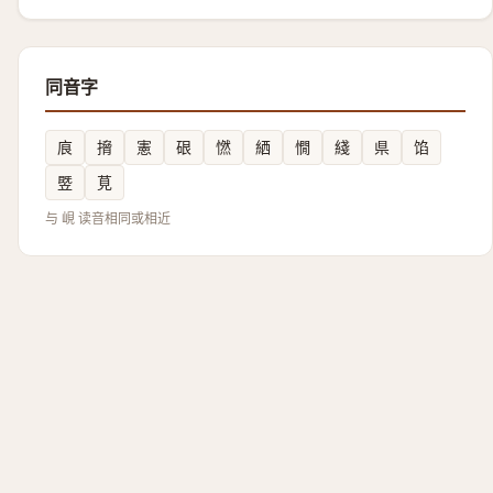
同音字
㡾
搚
憲
硍
㦓
絤
憪
綫
県
馅
䇒
莧
与 峴 读音相同或相近