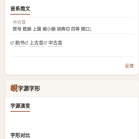
音系简文
中古音
匣母 銑韻 上聲 峴小韻 胡典切 四等 開口；
韵书
上古音
中古音
反馈
峴
字源字形
字源演变
字形对比