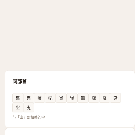
同部首
㠍
岪
峺
屺
峎
峩
㟵
嵥
嶓
嵌
㞬
嵬
与「山」部相关的字