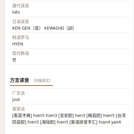
唐代读音
hěn
日语读音
KEN GEN（音） KEWASHII（訓）
韩语罗马
HYEN
现代韩语
현
方言读音
（旧版简文）
广东话
jin6
客家话
[客英字典] hien5 hien3 [宝安腔] hen3 [梅县腔] hien5 [台湾
四县腔] hien5 [海陆腔] hien5 [客语拼音字汇] hian4 yan4