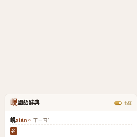
峴
國語辭典
书证
峴
xiàn
ㄒㄧㄢˋ
名