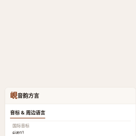
峴
音韵方言
音标 & 周边语言
国际音标
ɕiæn˥˧