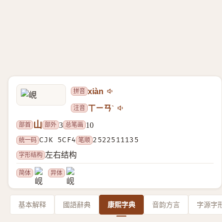
拼音
xiàn
注音
ㄒㄧㄢˋ
山
部首
部外
总笔画
3
10
统一码
CJK 5CF4
笔顺
2522511135
字形结构
左右结构
简体
异体
基本解释
國語辭典
康熙字典
音韵方言
字源字