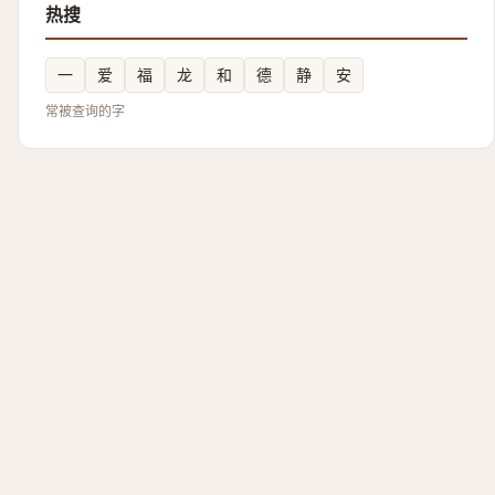
热搜
一
爱
福
龙
和
德
静
安
常被查询的字