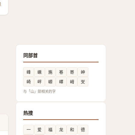
馈
同部首
峰
嶥
崺
㟡
㟢
㞲
崎
岼
㟲
嶧
㟂
㞵
与「山」部相关的字
热搜
一
爱
福
龙
和
德