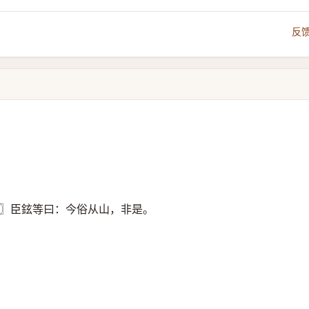
反
〗臣鉉等曰：今俗从山，非是。