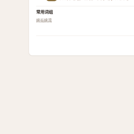
常用词组
峡谷
峡湾