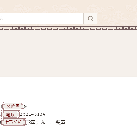
总笔画
3
9
笔顺
1
252143134
字形分析
构
形声；从山、夹声