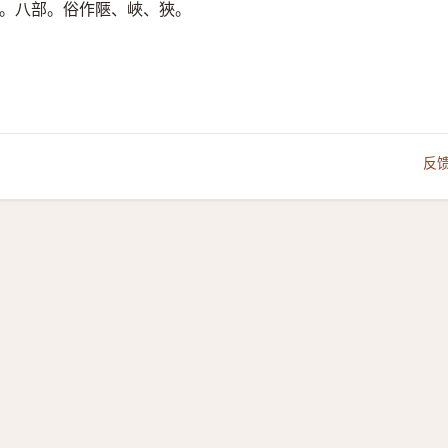
。八部。俗作陿、峽、狹。
反