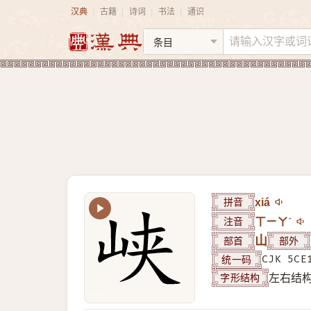
汉典
古籍
诗词
书法
通识
|
|
|
|
拼音
xiá
注音
ㄒㄧㄚˊ
部首
山
部外
统一码
CJK 5CE
字形结构
左右结