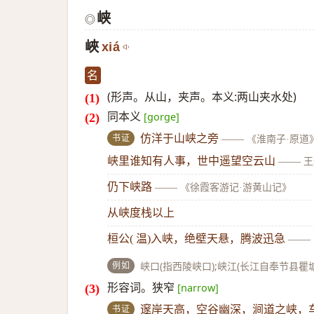
峡
◎
峽
xiá
名
(形声。从山，夹声。本义:两山夹水处)
同本义
[gorge]
书证
仿洋于山峡之旁
——
《淮南子·原道
峡里谁知有人事，世中遥望空云山
——
王
仍下峡路
——
《徐霞客游记·游黄山记》
从峡度栈以上
桓公( 温)入峡，绝壁天悬，腾波迅急
——
例如
峡口(指西陵峡口);峡江(长江自奉节县
形容词。狭窄
[narrow]
书证
邃岸天高，空谷幽深，涧道之峡，