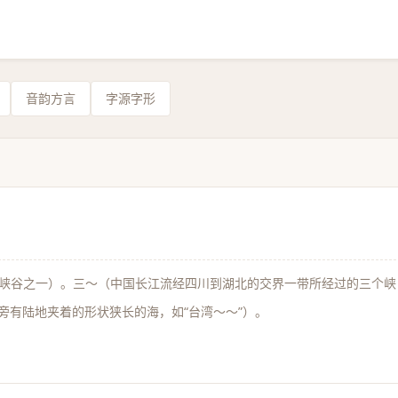
音韵方言
字源字形
峡谷之一）。三～（中国长江流经四川到湖北的交界一带所经过的三个峡
两旁有陆地夹着的形状狭长的海，如“台湾～～”）。