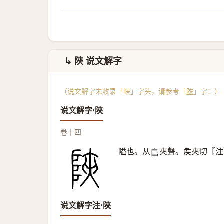
↳ 陜 说文解字
（说文解字未收录「峡」字头，请参考「
陜
」字：）
说文解字·陜
卷十四
隘也。从
夾聲。矦夾切〖注
𨸏
说文解字注·陜