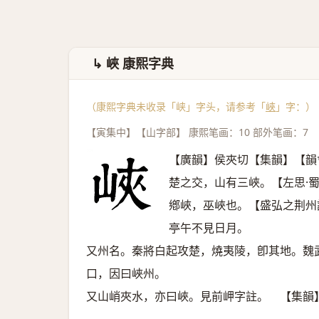
↳ 峽 康熙字典
（康熙字典未收录「峡」字头，请参考「
峽
」字：）
【寅集中】【山字部】 康熙笔画：10 部外笔画：7
【廣韻】侯夾切【集韻】【韻
楚之交，山有三峽。【左思·
鄕峽，巫峽也。【盛弘之荆州
亭午不見日月。
又州名。秦將白起攻楚，燒夷陵，卽其地。魏
口，因曰峽州。
又山峭夾水，亦曰峽。見前岬字註。 【集韻