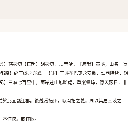
會】轄夾切【正韻】胡夾切，
音洽。【廣韻】巫峽，山名。蜀
𠀤
蜀都賦】經三峽之崢嶸。【註】三峽在巴東永安縣，謂西陵峽，
記】三峽七百里中，兩岸連山無斷處，重巖疊嶂，隱天蔽日，非
武於此置臨江郡。後魏爲拓州，取開拓之義。周以其居三峽之
】本作陜。或作陿。