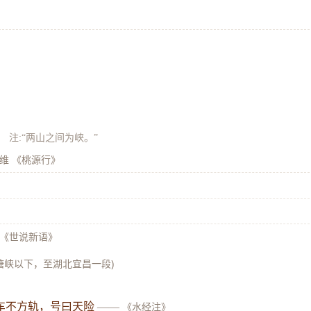
》
注:“两山之间为峡。”
维 《桃源行》
《世说新语》
瞿塘峡以下，至湖北宜昌一段)
车不方轨，号曰天险
——
《水经注》