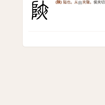
(陜)
隘也。从
夾聲。
侯夾切
𨸏