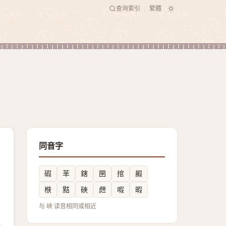
查询索引
繁體
|
同音字
碬
䒠
鎋
㘡
捾
赮
㮉
黠
硤
䖖
㗇
暇
与 峡 读音相同或相近