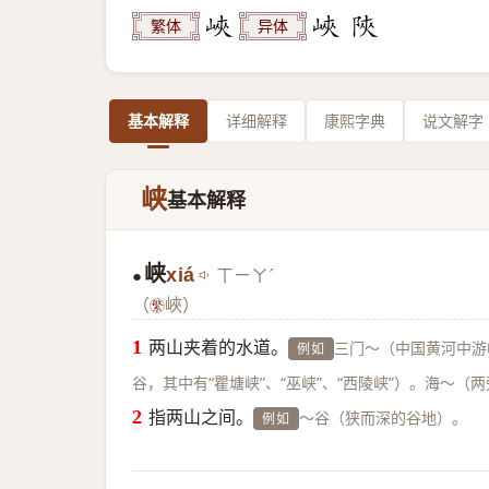
繁体
异体
基本解释
详细解释
康熙字典
说文解字
峡
基本解释
峡
xiá
ㄒㄧㄚˊ
●
（
峽）
两山夹着的水道。
三门～（中国黄河中游
例如
谷，其中有“瞿塘峡”、“巫峡”、“西陵峡”）。海～（
指两山之间。
～谷（狭而深的谷地）。
例如