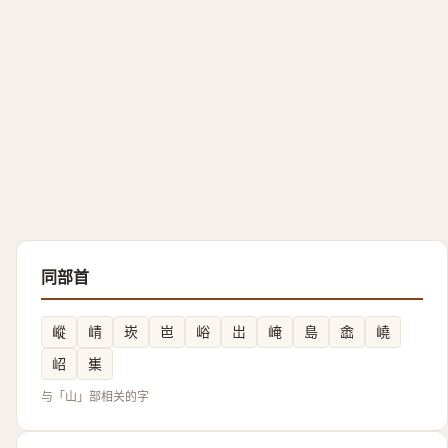
同部首
嵷
崝
崁
岜
峪
岀
崦
島
嵞
嶢
岹
㠍
与「山」部相关的字