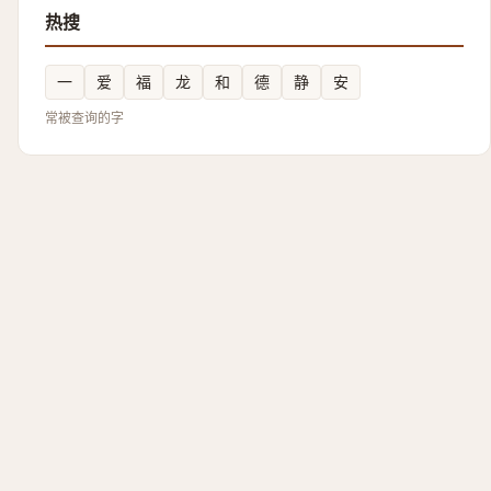
热搜
一
爱
福
龙
和
德
静
安
常被查询的字