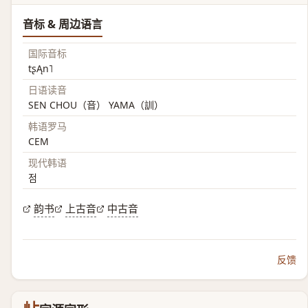
音标 & 周边语言
国际音标
tʂĄn˥
日语读音
SEN CHOU（音） YAMA（訓）
韩语罗马
CEM
现代韩语
점
韵书
上古音
中古音
反馈