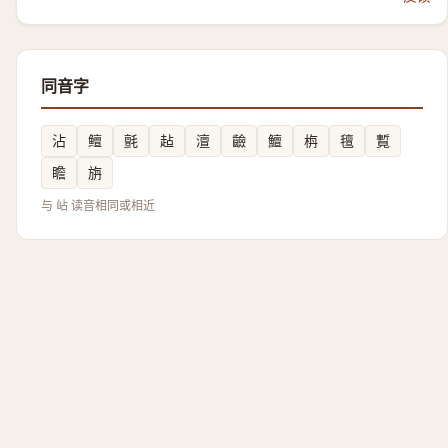
同音字
沾
鳣
氈
趈
澶
䶨
鱣
栴
氊
覱
瞻
旃
与 岾 读音相同或相近