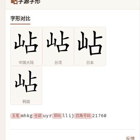
岾
字源字形
字形对比
中国大陆
台湾
日本
韩国
五笔
mhkg
仓颉
uyr
郑码
llij
四角号码
21760
反馈