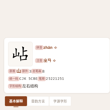
拼音
zhān
注音
ㄓㄢ
山
部首
部外
总笔画
3
8
统一码
CJK 5CBE
笔顺
25221251
字形结构
左右结构
基本解释
音韵方言
字源字形