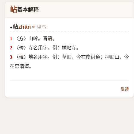
岾
基本解释
岾
zhān
ㄓㄢ
●
〈方〉山岭。晋语。
〈韓〉寺名用字。例：榆岾寺。
〈韓〉地名用字。例：草岾，今在慶尚道；押岾山，今
在忠清道。
反馈