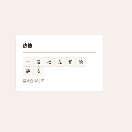
热搜
一
爱
福
龙
和
德
静
安
常被查询的字