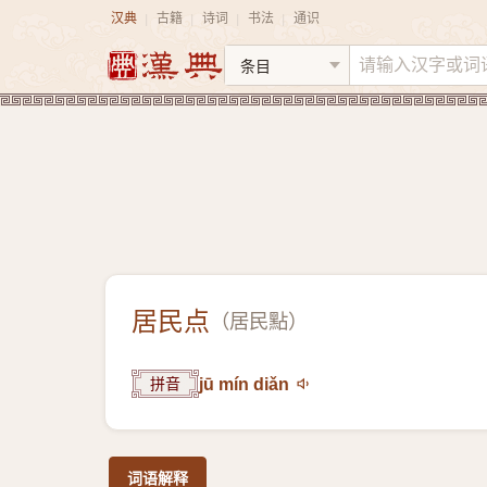
汉典
古籍
诗词
书法
通识
|
|
|
|
居民点
（
居民點
）
拼音
jū mín diǎn
词语解释