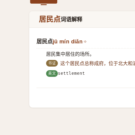
居民点
词语解释
居民点
jū mín diǎn
居民集中居住的场所。
书证
这个居民点总称成府，位于北大和
英文
settlement