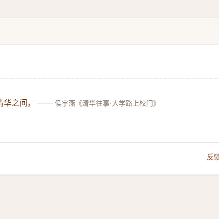
清华之间。
——
侯宇燕《清华往事·大学路上校门》
反