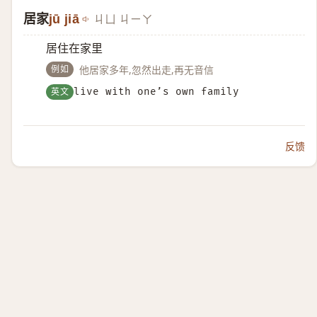
居家
jū jiā
ㄐㄩ ㄐㄧㄚ
居住在家里
例如
他居家多年,忽然出走,再无音信
英文
live with one’s own family
反馈