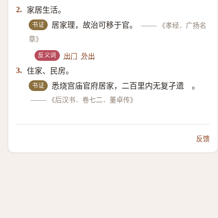
家居生活。
2.
书证
居家理，故治可移于官。
——
《孝经．广扬名
章》
反义词
出门
外出
住家、民房。
3.
书证
悉烧宫庙官府居家，二百里内无复孑遗 。
——
《后汉书．卷七二．董卓传》
反馈