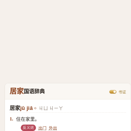
居家
国语辞典
书证
居家
jū jiā
ㄐㄩ ㄐㄧㄚ
住在家里。
1.
反义词
出门
外出