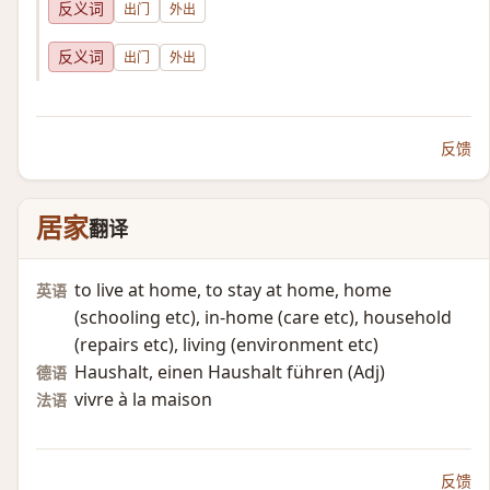
反义词
出门
外出
反义词
出门
外出
反馈
居家
翻译
to live at home, to stay at home, home
英语
(schooling etc)​, in-home (care etc)​, household
(repairs etc)​, living (environment etc)​
Haushalt, einen Haushalt führen (Adj)​
德语
vivre à la maison
法语
反馈