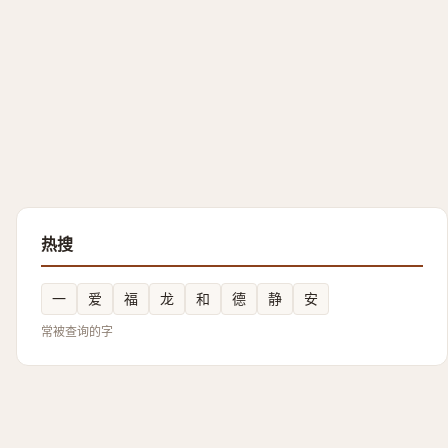
热搜
一
爱
福
龙
和
德
静
安
常被查询的字