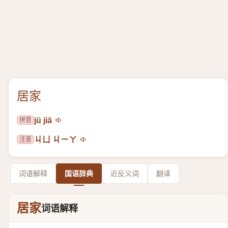
居家
拼音
jū jiā
注音
ㄐㄩ ㄐㄧㄚ
词语解释
国语辞典
近反义词
翻译
居家
词语解释