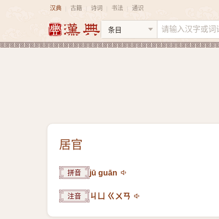
汉典
古籍
诗词
书法
通识
|
|
|
|
居官
拼音
jū guān
注音
ㄐㄩ ㄍㄨㄢ