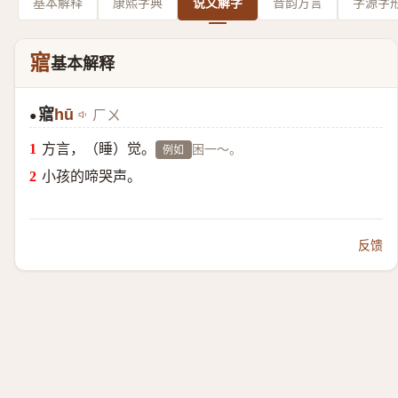
基本解释
康熙字典
说文解字
音韵方言
字源字
寣
基本解释
寣
hū
ㄏㄨ
●
方言，（睡）觉。
困一～。
例如
小孩的啼哭声。
反馈