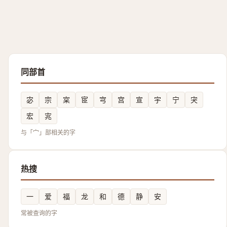
同部首
宓
宗
宲
宧
宆
宫
宣
宇
宁
宊
宏
宨
与「宀」部相关的字
热搜
一
爱
福
龙
和
德
静
安
常被查询的字