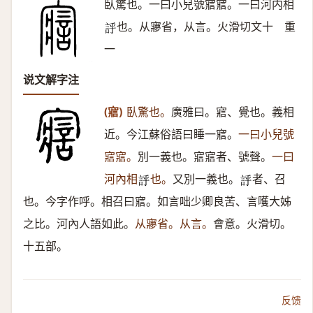
臥驚也。一曰小兒號寣寣。一曰河内相
也。从㝱省，从言。火滑切文十 重
𧦝
一
说文解字注
(寣)
臥驚也。
廣雅曰。寣、覺也。義相
近。今江蘇俗語曰睡一寣。
一曰小兒號
寣寣。
別一義也。寣寣者、號聲。
一曰
河內相
也。
又別一義也。
者、召
𧦝
𧦝
也。今字作呼。相召曰寣。如言咄少卿良苦、言嚄大姊
之比。河內人語如此。
从㝱省。从言。
會意。火滑切。
十五部。
反馈