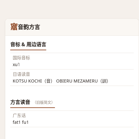
寣
音韵方言
音标 & 周边语言
国际音标
xu˥
日语读音
KOTSU KOCHI（音） OBIERU MEZAMERU（訓）
方言读音
（旧版简文）
广东话
fat1 fu1