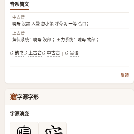
音系简文
中古音
曉母 沒韻 入聲 忽小韻 呼骨切 一等 合口；
上古音
黄侃系统：曉母 沒部 ；王力系统：曉母 物部 ；
韵书
上古音
中古音
吴语
|
反馈
寣
字源字形
字源演变