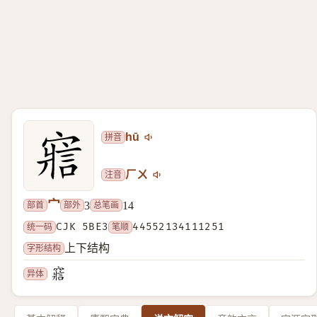
拼音
hū
注音
ㄏㄨ
宀
部首
部外
总笔画
3
14
统一码
CJK 5BE3
笔顺
44552134111251
字形结构
上下结构
异体