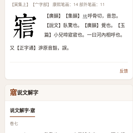
【寅集上】【宀字部】 康熙笔画：14 部外笔画：11
【廣韻】【集韻】
呼骨切，音忽。
𠀤
【說文】臥驚也。【廣韻】覺也。【玉
篇】小兒啼寣寣也。一曰河內相呼也。
又【正字通】㴑原音豁，誤。
反馈
寣
说文解字
说文解字·寣
卷七