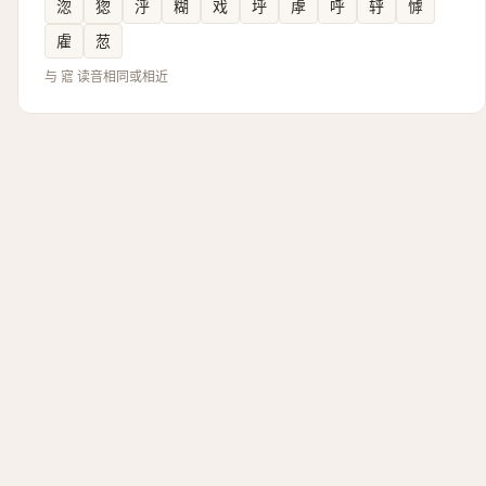
淴
㺀
泘
糊
戏
垀
虖
呼
轷
㦆
雐
䓤
与 寣 读音相同或相近