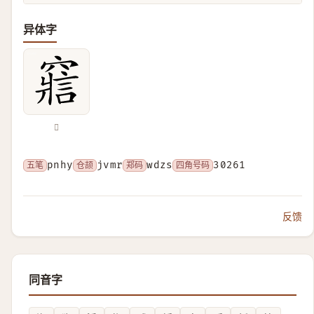
异体字
𥨉
五笔
pnhy
仓颉
jvmr
郑码
wdzs
四角号码
30261
反馈
同音字