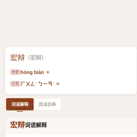
宏辩
（
宏辯
）
拼音
hóng biàn
注音
ㄏㄨㄥˊ ㄅㄧㄢˋ
词语解释
国语辞典
宏辩
词语解释