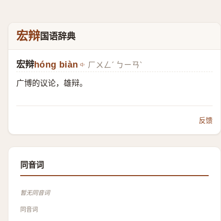
宏辩
国语辞典
宏辩
hóng biàn
ㄏㄨㄥˊ ㄅㄧㄢˋ
广博的议论，雄辩。
反馈
同音词
暂无同音词
同音词