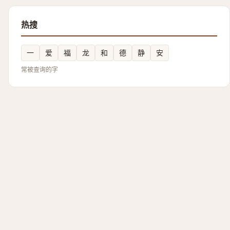
热搜
一
爱
福
龙
和
德
静
安
常被查询的字