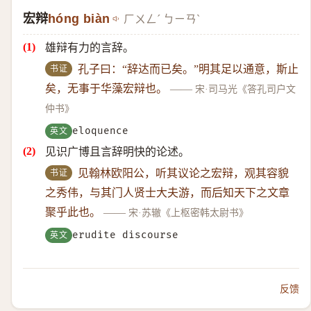
宏辩
hóng biàn
ㄏㄨㄥˊ ㄅㄧㄢˋ
雄辩有力的言辞。
书证
孔子曰：“辞达而已矣。”明其足以通意，斯止
矣，无事于华藻宏辩也。
——
宋·司马光《答孔司户文
仲书》
英文
eloquence
见识广博且言辞明快的论述。
书证
见翰林欧阳公，听其议论之宏辩，观其容貌
之秀伟，与其门人贤士大夫游，而后知天下之文章
聚乎此也。
——
宋·苏辙《上枢密韩太尉书》
英文
erudite discourse
反馈