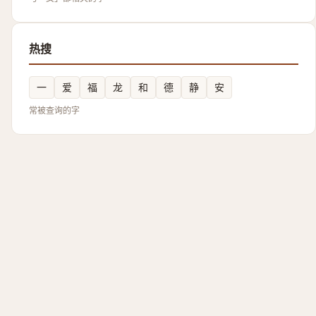
热搜
一
爱
福
龙
和
德
静
安
常被查询的字