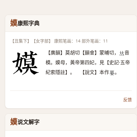
嫫
康熙字典
【丑集下】【女字部】 康熙笔画：14 部外笔画：11
【廣韻】莫胡切【韻會】蒙晡切，
音
𠀤
模。嫫母，黃帝第四妃，見【史記·五帝
紀索隱註】。 【說文】本作
。
𡠜
反馈
嫫
说文解字