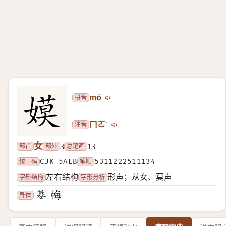
拼音
mó
注音
ㄇㄛˊ
女
部首
部外
总笔画
3
13
统一码
CJK 5AEB
笔顺
5311222511134
字形结构
字形分析
左右结构
形声；从女、莫声
异体