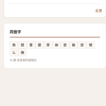
反馈
同音字
無
饃
謩
蘑
摩
䌕
麼
髍
麽
戂
么
橅
与 嫫 读音相同或相近