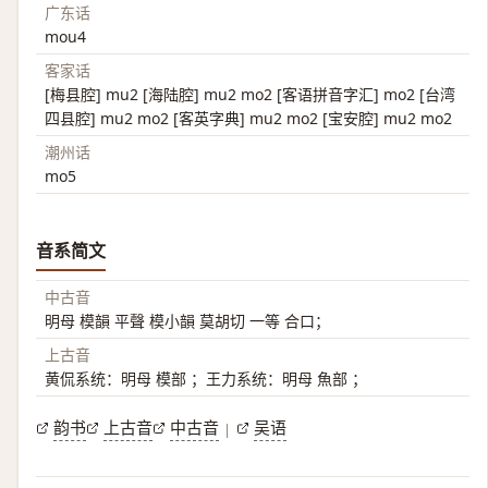
广东话
mou4
客家话
[梅县腔] mu2 [海陆腔] mu2 mo2 [客语拼音字汇] mo2 [台湾
四县腔] mu2 mo2 [客英字典] mu2 mo2 [宝安腔] mu2 mo2
潮州话
mo5
音系简文
中古音
明母 模韻 平聲 模小韻 莫胡切 一等 合口；
上古音
黄侃系统：明母 模部 ；王力系统：明母 魚部 ；
韵书
上古音
中古音
吴语
|