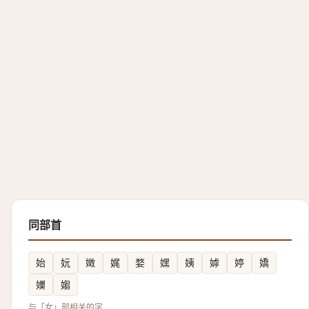
同部首
始
妧
嬍
娓
婺
嫼
姨
嫭
婷
嬌
嬽
媰
与「女」部相关的字