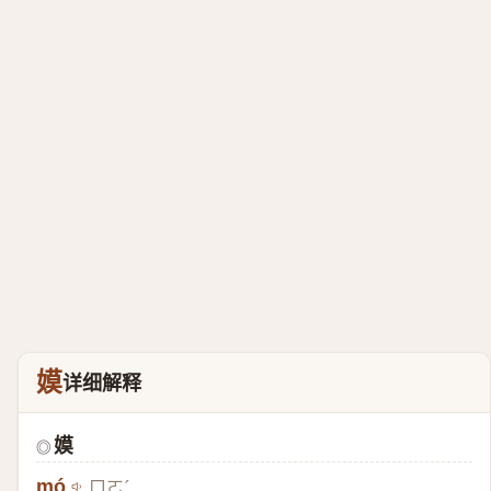
嫫
详细解释
嫫
◎
mó
ㄇㄛˊ