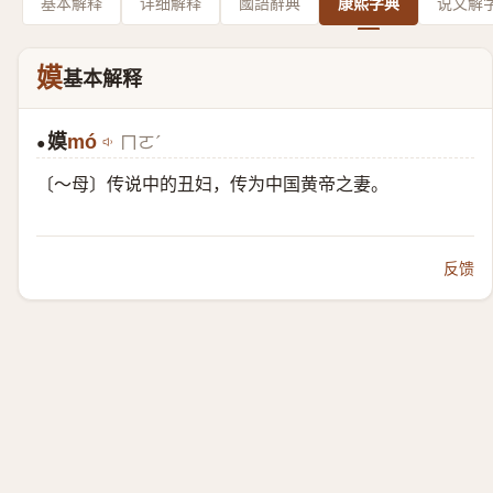
基本解释
详细解释
國語辭典
康熙字典
说文解
嫫
基本解释
嫫
mó
ㄇㄛˊ
●
〔～母〕传说中的丑妇，传为中国黄帝之妻。
反馈