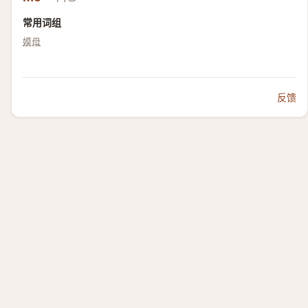
常用词组
嫫母
反馈