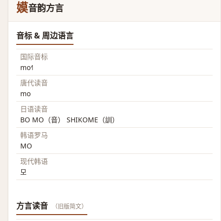
嫫
音韵方言
音标 & 周边语言
国际音标
mo˧˥
唐代读音
mo
日语读音
BO MO（音） SHIKOME（訓）
韩语罗马
MO
现代韩语
모
方言读音
（旧版简文）