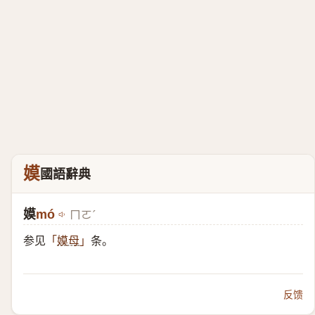
嫫
國語辭典
嫫
mó
ㄇㄛˊ
参见
条。
「
嫫母
」
反馈