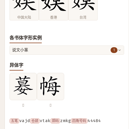
中国大陆
香港
台湾
各书体字形实例
1
说文小篆
异体字
𡠜
𢂳
五笔
vajd
仓颉
vtak
郑码
zmkg
四角号码
44484