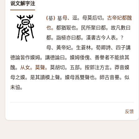
说文解字注
(
)
母、
逗。母莫后切。
古帝妃都醜
𡠜
𡠜
也。
都猶冣也。民所聚曰都。故凡數曰
都。詣極亦曰都。漢書古今人表。？
母、黃帝妃。生蒼林。荀卿詩、四子講
德論皆作嫫姆。講德論曰。嫫姆倭傀、善譽者不能揜其
醜。
从女。莫聲。
莫胡切。五部。按郭注方言。莽音嫫
母之嫫。是其讀模上聲。嫫母爲雙聲也。師古音謩。似
未協。
反馈