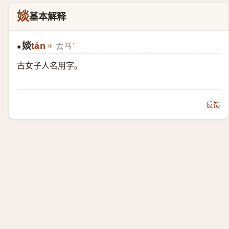
婒
基本解释
婒
tán
ㄊㄢˊ
●
古女子人名用字。
反馈