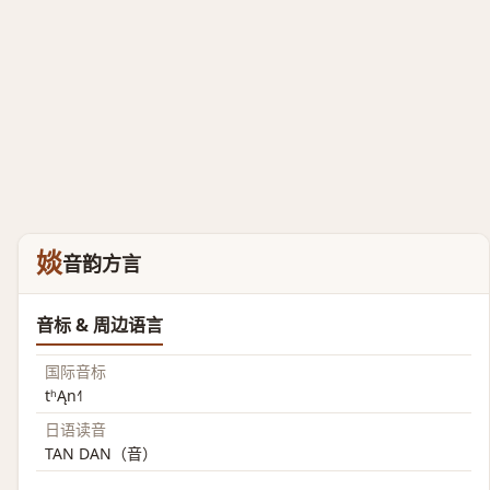
婒
音韵方言
音标 & 周边语言
国际音标
tʰĄn˧˥
日语读音
TAN DAN（音）