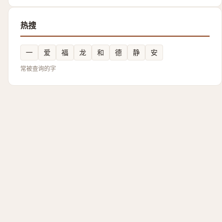
热搜
一
爱
福
龙
和
德
静
安
常被查询的字