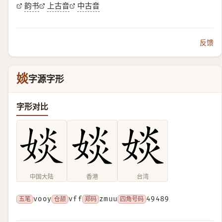
韵书
上古音
中古音
反馈
婒
字源字形
字形对比
中国大陆
香港
台湾
五笔
vooy
仓颉
vff
郑码
zmuu
四角号码
49489