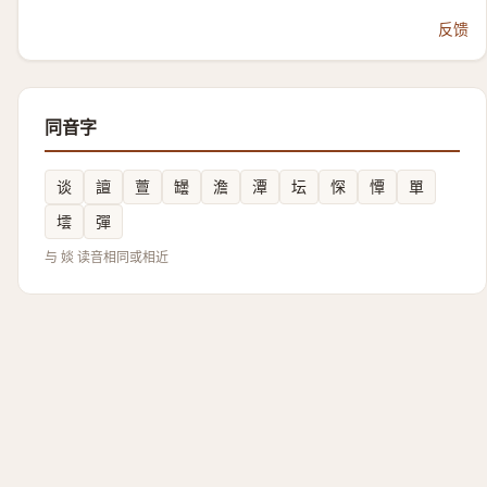
反馈
同音字
谈
譠
䕊
罎
澹
潭
坛
㤾
憛
單
墵
彈
与 婒 读音相同或相近