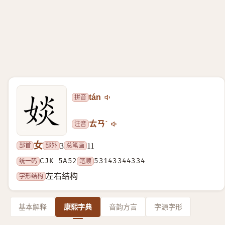
拼音
tán
注音
ㄊㄢˊ
女
部首
部外
总笔画
3
11
统一码
CJK 5A52
笔顺
53143344334
字形结构
左右结构
基本解释
康熙字典
音韵方言
字源字形