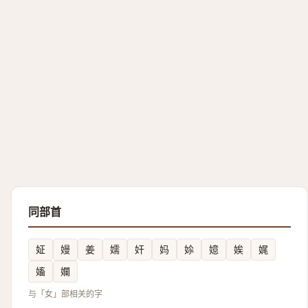
同部首
姃
嫚
姜
嬬
奸
妈
㛋
嬑
娭
娓
㜅
孄
与「女」部相关的字