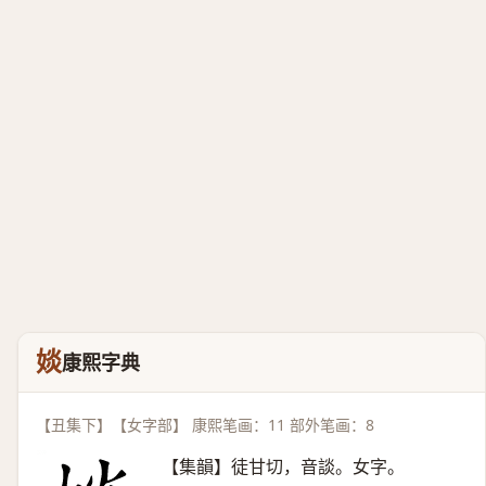
婒
康熙字典
【丑集下】【女字部】 康熙笔画：11 部外笔画：8
【集韻】徒甘切，音談。女字。