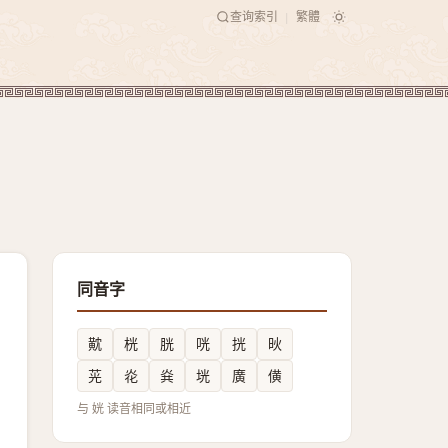
查询索引
繁體
|
同音字
黆
桄
胱
咣
挄
炚
茪
炛
烡
垙
廣
僙
与 姯 读音相同或相近