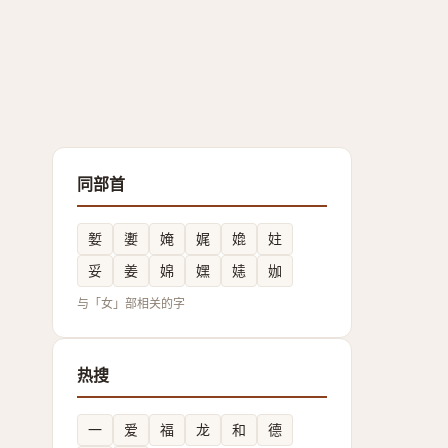
同部首
㜪
嬱
㛪
娓
嫓
妵
妥
姜
婂
嫼
㜇
㚳
与「女」部相关的字
热搜
一
爱
福
龙
和
德