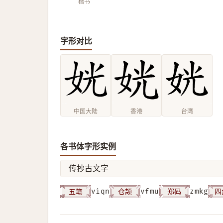
楷书
字形对比
中国大陆
香港
台湾
各书体字形实例
传抄古文字
五笔
仓颉
郑码
四
viqn
vfmu
zmkg