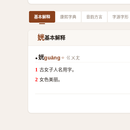
基本解释
康熙字典
音韵方言
字源字形
姯
基本解释
姯
guāng
ㄍㄨㄤ
●
古女子人名用字。
女色美丽。