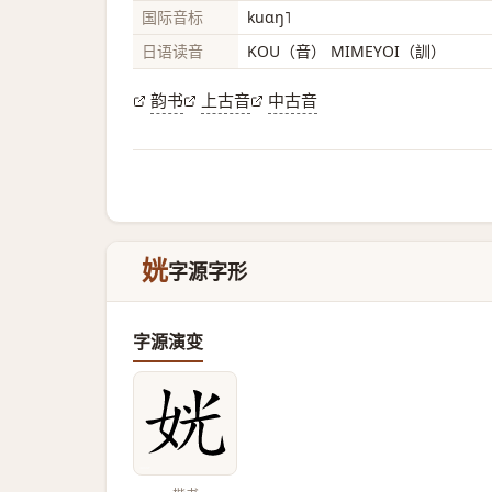
国际音标
kuɑŋ˥
日语读音
KOU（音） MIMEYOI（訓）
韵书
上古音
中古音
姯
字源字形
字源演变