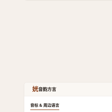
姯
音韵方言
音标 & 周边语言