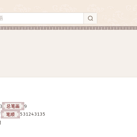
总笔画
3
9
笔顺
F
531243135
构