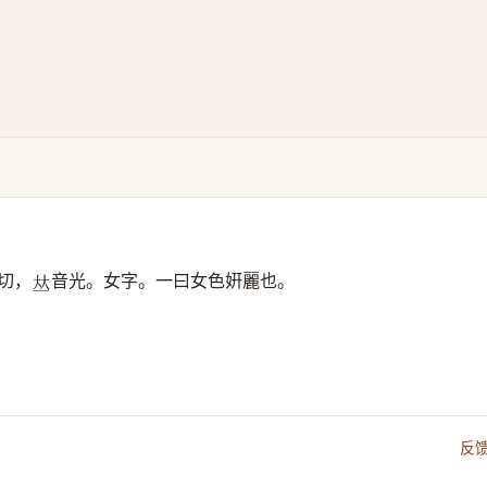
切，
音光。女字。一曰女色姸麗也。
𠀤
反