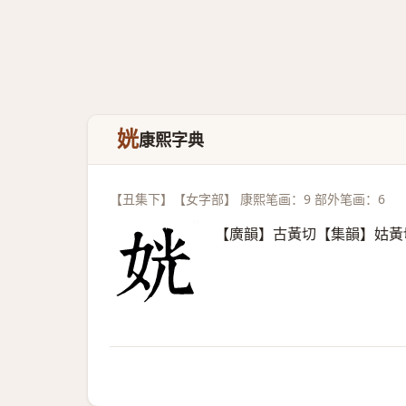
姯
康熙字典
【丑集下】【女字部】 康熙笔画：9 部外笔画：6
【廣韻】古黃切【集韻】姑黃