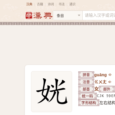
汉典
古籍
诗词
书法
通识
|
|
|
|
拼音
guāng
注音
ㄍㄨㄤ
部首
女
部外
统一码
CJK 59E
字形结构
左右结