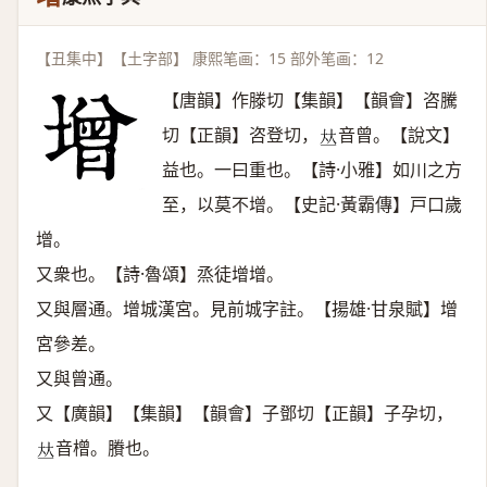
【丑集中】【土字部】 康熙笔画：15 部外笔画：12
【唐韻】作滕切【集韻】【韻會】咨騰
切【正韻】咨登切，
音曾。【說文】
𠀤
益也。一曰重也。【詩·小雅】如川之方
至，以莫不增。【史記·黃霸傳】戸口歲
增。
又衆也。【詩·魯頌】烝徒增增。
又與層通。增城漢宮。見前城字註。【揚雄·甘泉賦】增
宮參差。
又與曾通。
又【廣韻】【集韻】【韻會】子鄧切【正韻】子孕切，
音橧。賸也。
𠀤