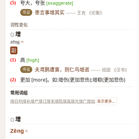
夸大，夸张
[exaggerate]
书证
患言事增其实
——
王充 《论衡》
词性变化
增
◎
zēng
副
高
[high]
书证
夫鸢鹊遭害，则仁鸟增逝
——
班固 《汉书》
更加 [more]。如:增伤(更加悲伤);增欷(更加悲伤)
常用词组
增白剂
增补
增产
增订
增多
增防
增高
增光
增广
增加
显示更多...
增
◎
Zēng