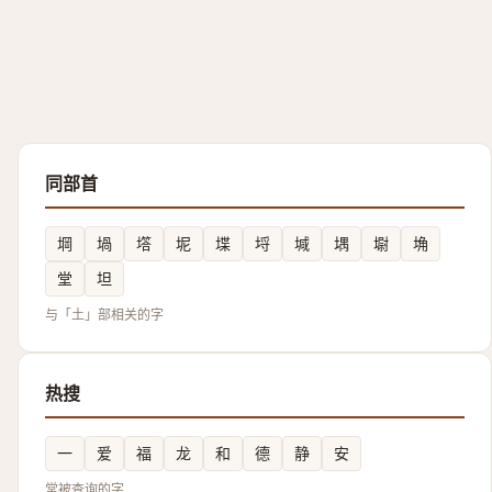
同部首
堈
堝
㙮
坭
堞
埒
堿
堣
墛
埆
堂
坦
与「土」部相关的字
热搜
一
爱
福
龙
和
德
静
安
常被查询的字