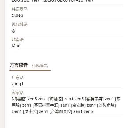
ZOU SOU（音） MASU FUERU FUYASU（訓）
韩语罗马
CUNG
现代韩语
증
越南语
tăng
方言读音
（旧版简文）
广东话
zang1
客家话
[梅县腔] zen5 zen1 [海陆腔] zen1 zen5 [客英字典] zen1 [东
莞腔] zen1 [客语拼音字汇] zen1 [宝安腔] zen1 [沙头角腔]
zien1 [陆丰腔] zen1 [台湾四县腔] zen1 zen5