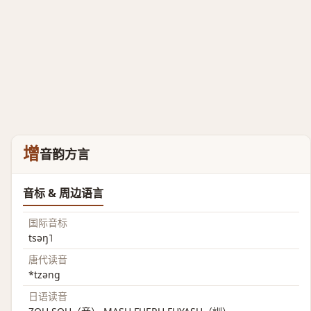
增
音韵方言
音标 & 周边语言
国际音标
tsəŋ˥
唐代读音
*tzəng
日语读音