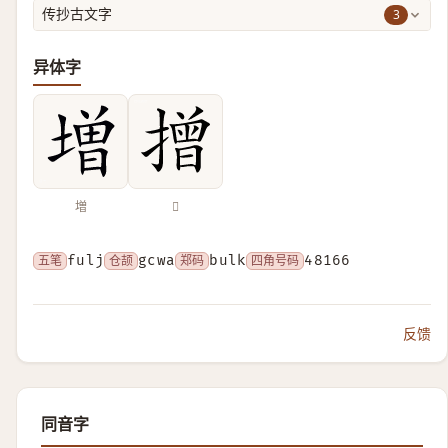
3
传抄古文字
异体字
増
𢴣
五笔
fulj
仓颉
gcwa
郑码
bulk
四角号码
48166
反馈
同音字