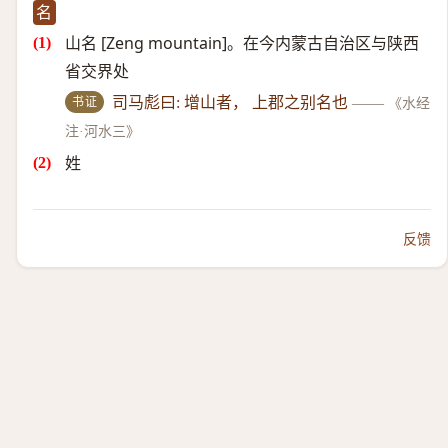
名
山名 [Zeng mountain]。在今内蒙古自治区与陕西
省交界处
书证
司马彪曰: 增山者， 上郡之别名也
——
《水经
注·河水三》
姓
反馈