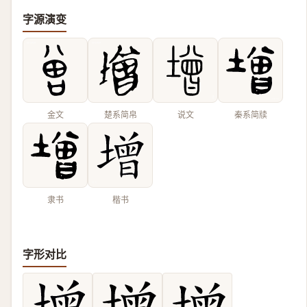
字源演变
金文
楚系简帛
说文
秦系简牍
隶书
楷书
字形对比