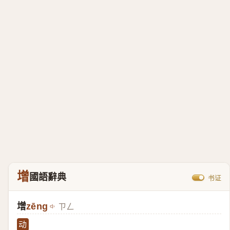
增
國語辭典
书证
增
zēng
ㄗㄥ
动