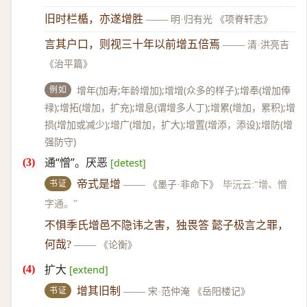
旧时栏楯，亦遂增胜
——
明·归有光 《项脊轩志》
言其户口，则视三十年以前增五倍焉
——
清·洪亮吉
《治平篇》
例如
增年(加寿;年龄增加);增增(众多的样子);增奉(增加俸
禄);增拓(增加，扩充);增息(谓增多人丁);增累(增加，累积);增
损(增加或减少);增广(增加，扩大);增置(增添，添设);增防(增
强防守)
通“憎”。厌恶
[detest]
书证
帝式是增
——
《墨子·非命下》
毕沅云:“增、憎
字通。”
不惧季氏增邑不隐讳之害，独畏答 懿子极言之罪，
何哉?
——
《论衡》
扩大
[extend]
书证
增其旧制
——
宋·范仲淹 《岳阳楼记》