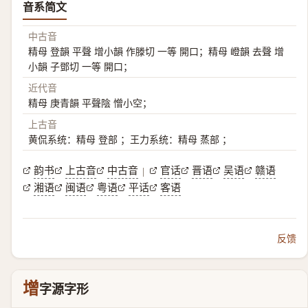
音系简文
中古音
精母 登韻 平聲 增小韻 作滕切 一等 開口；精母 嶝韻 去聲 增
小韻 子鄧切 一等 開口；
近代音
精母 庚青韻 平聲陰 憎小空；
上古音
黄侃系统：精母 登部 ；王力系统：精母 蒸部 ；
韵书
上古音
中古音
官话
晋语
吴语
赣语
|
湘语
闽语
粤语
平话
客语
反馈
增
字源字形