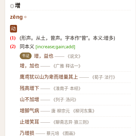
增
◎
zēng
动
(形声。从土，曾声。字本作“曾”。本义:增多)
同本义
[increase;gain;add]
书证
增，益也
——
《说文》
增，加也
——
《广雅·释诂一》
鹰鸢犹以山为卑而增巢其上
——
《荀子·法行》
残高增下
——
《淮南子·本经》
山不加增
——
《列子·汤问》
增脚气病
——
唐·柳宗元 《柳河东集》
止增笑耳
——
《聊斋志异·狼三则》
乃增损
——
蔡元培 《图画》