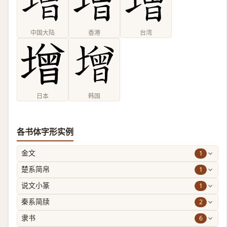
中国大陆
香港
台湾
日本
韩国
各书体字形实例
1
金文
1
楚系简帛
1
说文小篆
2
秦系简牍
6
隶书