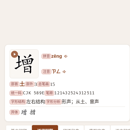
拼音
zēng
注音
ㄗㄥ
土
部首
部外
总笔画
3
15
统一码
CJK 589E
笔顺
121432524312511
字形结构
字形分析
左右结构
形声；从土、曾声
异体