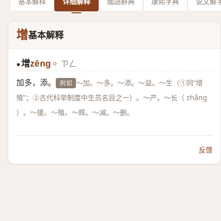
基本解释
详细解释
國語辭典
康熙字典
说文解
增
基本解释
增
zēng
ㄗㄥ
●
加多，添。
～加。～多。～添。～益。～生（①同“增
例如
殖”；②古代科举制度中生员名目之一）。～产。～长（ zhǎng
）。～援。～殖。～辉。～减。～删。
反馈