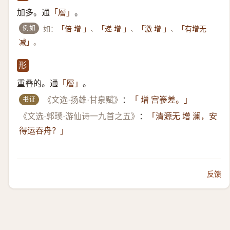
加多。通
。
「層」
例如
如：
、
、
、
「倍 增 」
「递 增 」
「激 增 」
「有增无
。
减」
形
重叠的。通
。
「層」
书证
《文选·扬雄·甘泉赋》
：
「 增 宫㟥差。」
《文选·郭璞·游仙诗一九首之五》
：
「清源无 增 澜，安
得运吞舟？」
反馈