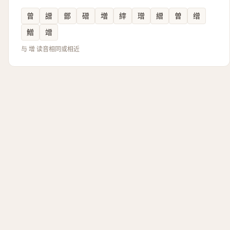
曾
譄
鄫
磳
増
縡
璔
繒
曽
缯
鱛
竲
与 增 读音相同或相近