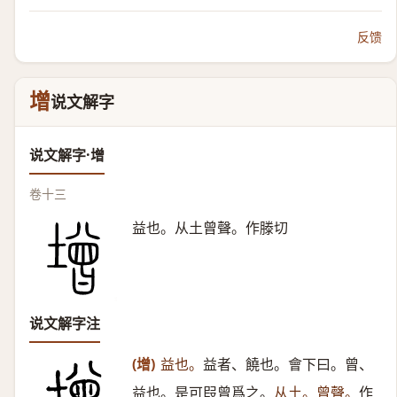
反馈
增
说文解字
说文解字·增
卷十三
益也。从土曾聲。作滕切
说文解字注
(增)
益也。
益者、饒也。會下曰。曾、
益也。是可叚曾爲之。
从土。曾聲。
作