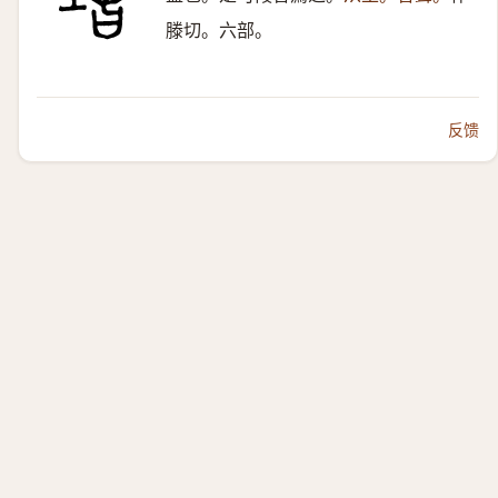
滕切。六部。
反馈