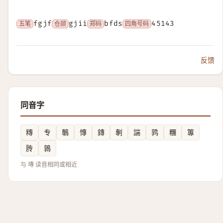
五笔
fgjf
仓颉
gjii
郑码
bfds
四角号码
45143
反馈
同音字
䊜
专
鷒
慱
鏄
剸
諯
鹑
糰
篿
䏝
鶉
与 塼 读音相同或相近