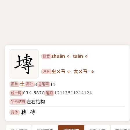
拼音
zhuān
tuán
注音
ㄓㄨㄢ
ㄊㄨㄢˊ
土
部首
部外
总笔画
3
14
统一码
CJK 587C
笔顺
12112511214124
字形结构
左右结构
异体