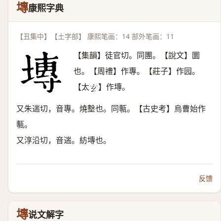
塼
康熙字典
【丑集中】【土字部】 康熙笔画：14 部外笔画：11
【集韻】徒官切。同團。【說文】圜
也。【周禮】作專。【莊子】作园。
【太
】作塼。
𤣥
又朱遄切，音專。燒墼也。同甎。【古史考】烏曹始作
甎。
又淳沿切，音遄。紡塼也。
反馈
塼
说文解字