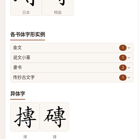
日本
韩国
各书体字形实例
1
金文
1
说文小篆
2
隶书
1
传抄古文字
异体字
摶
磚