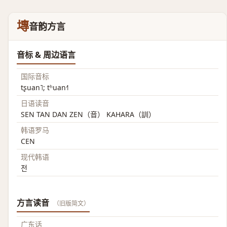
塼
音韵方言
音标 & 周边语言
国际音标
tʂuan˥; tʰuan˧˥
日语读音
SEN TAN DAN ZEN（音） KAHARA（訓）
韩语罗马
CEN
现代韩语
전
方言读音
（旧版简文）
广东话