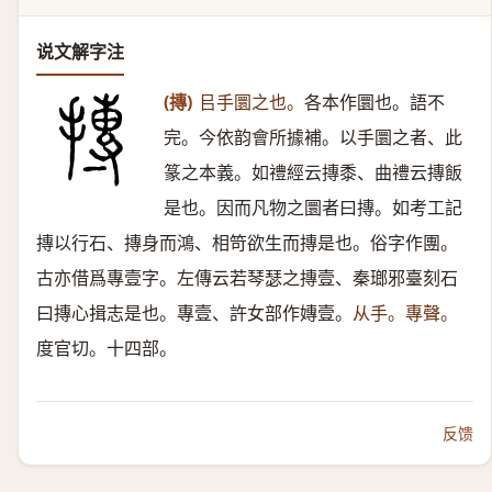
说文解字注
(摶)
㠯手圜之也。
各本作圜也。語不
完。今依韵會所據補。以手圜之者、此
篆之本義。如禮經云摶黍、曲禮云摶飯
是也。因而凡物之圜者曰摶。如考工記
摶以行石、摶身而鴻、相笴欲生而摶是也。俗字作團。
古亦借爲專壹字。左傳云若琴瑟之摶壹、秦瑯邪臺刻石
曰摶心揖志是也。專壹、許女部作嫥壹。
从手。專聲。
度官切。十四部。
反馈