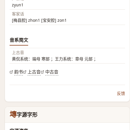
zyun1
客家话
[梅县腔] zhon1 [宝安腔] zon1
音系简文
上古音
黄侃系统：端母 寒部 ；王力系统：章母 元部 ；
韵书
上古音
中古音
反馈
塼
字源字形