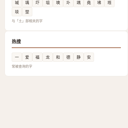
堿
㙖
圷
坥
塽
圤
堣
堯
坲
堩
埮
堃
与「土」部相关的字
热搜
一
爱
福
龙
和
德
静
安
常被查询的字