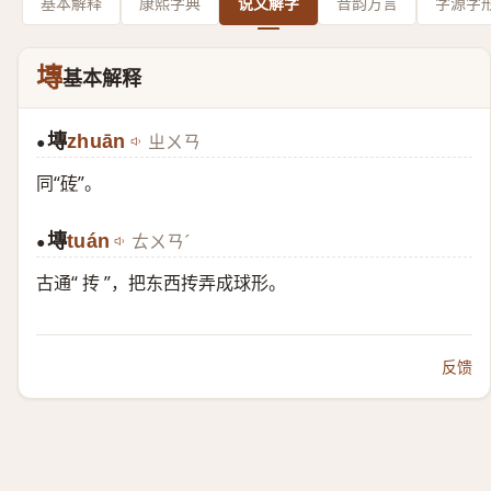
基本解释
康熙字典
说文解字
音韵方言
字源字
塼
基本解释
塼
zhuān
ㄓㄨㄢ
●
同“
砖
”。
塼
tuán
ㄊㄨㄢˊ
●
古通“ 抟 ”，把东西抟弄成球形。
反馈