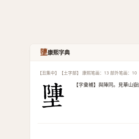
塦
康熙字典
【丑集中】【土字部】 康熙笔画：13 部外笔画：10
【字彙補】與陣同。見華山嶽