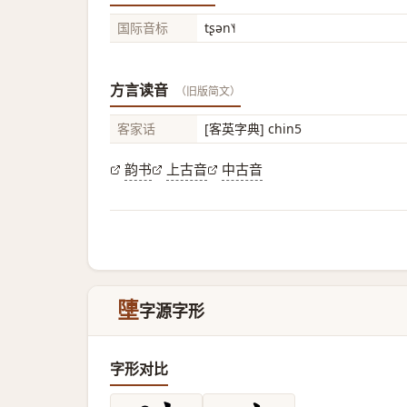
国际音标
tʂən˥˧
方言读音
（旧版简文）
客家话
[客英字典] chin5
韵书
上古音
中古音
塦
字源字形
字形对比