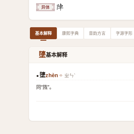
异体
基本解释
康熙字典
音韵方言
字源字形
塦
基本解释
塦
zhèn
ㄓㄣˋ
●
同“
阵
”。