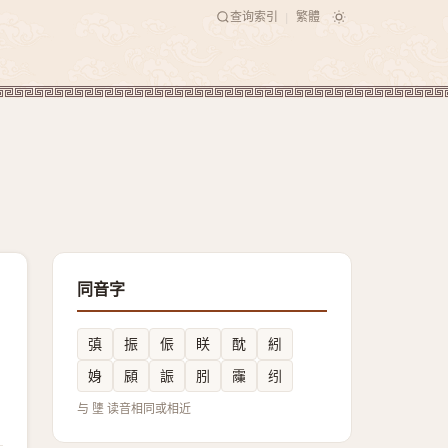
查询索引
繁體
|
同音字
㣀
振
侲
眹
酖
紖
㛛
䫃
誫
䏖
䨯
纼
与 塦 读音相同或相近