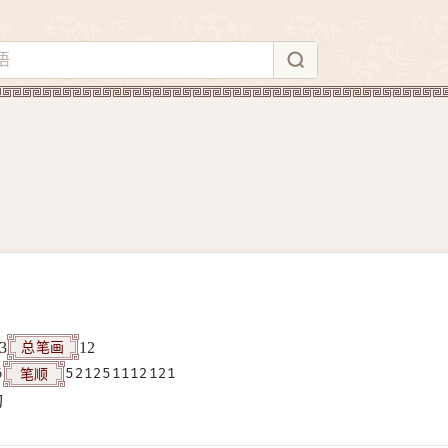
总笔画
3
12
笔顺
6
521251112121
构