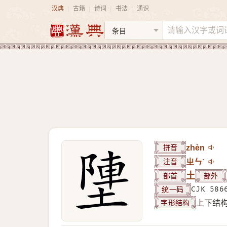
汉典
古籍
诗词
书法
通识
|
|
|
|
拼音
zhèn
注音
ㄓㄣˋ
部首
土
部外
统一码
CJK 586
字形结构
上下结