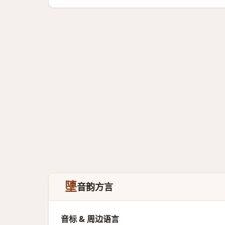
塦
音韵方言
音标 & 周边语言