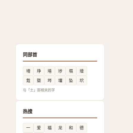
同部首
㙝
埩
埢
埗
㙷
㙪
㘽
墍
埁
㙧
坠
坹
与「土」部相关的字
热搜
一
爱
福
龙
和
德