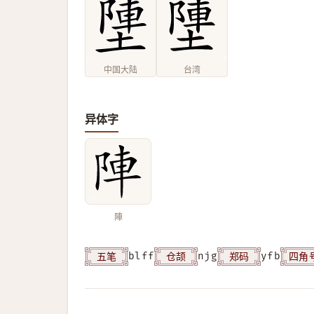
中国大陆
台湾
异体字
陣
五笔
仓颉
郑码
四角
blff
njg
yfb