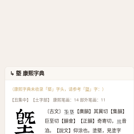
↳ 墍 康熙字典
（康熙字典未收录「塈」字头，请参考「
墍
」字：）
【丑集中】【土字部】 康熙笔画：14 部外笔画：11
〔古文〕
【廣韻】其冀切【集韻】
𡉙
𡍳
巨至切【韻會】【正韻】奇寄切，
音
𠀤
洎。【說文】仰涂也。塗墍，見塗字