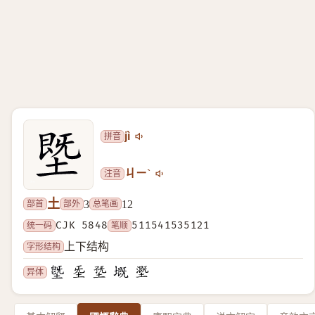
拼音
jì
注音
ㄐㄧˋ
土
部首
部外
总笔画
3
12
统一码
CJK 5848
笔顺
511541535121
字形结构
上下结构
异体