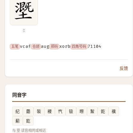
𡒖
五笔
vcaf
仓颉
aug
郑码
xorb
四角号码
71104
反馈
同音字
纪
蘎
裚
稷
忾
钑
暩
䱥
䬣
䙫
葪
釳
与 塈 读音相同或相近