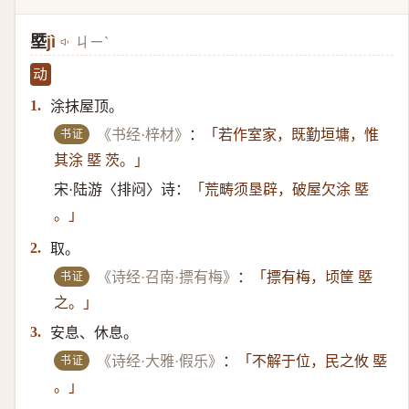
塈
jì
ㄐㄧˋ
动
涂抹屋顶。
1.
书证
《书经·梓材》
：
「若作室家，既勤垣墉，惟
其涂 塈 茨。」
宋·陆游〈排闷〉诗：
「荒畴须垦辟，破屋欠涂 塈
。」
取。
2.
书证
《诗经·召南·摽有梅》
：
「摽有梅，顷筐 塈
之。」
安息、休息。
3.
书证
《诗经·大雅·假乐》
：
「不解于位，民之攸 塈
。」