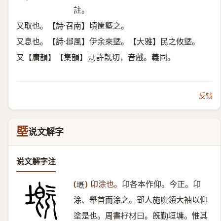
註。
又取也。【詩·召南】頃筐墍之。
又息也。【詩·邶風】伊余來墍。【大雅】民之攸墍。
又【廣韻】【集韻】
許旣切，音戲。義同。
𠀤
反馈
塈
说文解字
说文解字注
(
)
卬涂也。
卬各本作仰。今正。卬
𡏲
涂、舉首而涂之。郢人施廣領大袖以仰
塗是也。周書杍材曰。旣勤垣墉。惟其