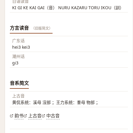
日语读音
KI GI KE KAI GAI（音） NURU KAZARU TORU IKOU（訓）
方言读音
（旧版简文）
广东话
hei3 kei3
潮州话
gi3
音系简文
上古音
黄侃系统：溪母 沒部 ；王力系统：羣母 物部 ；
韵书
上古音
中古音