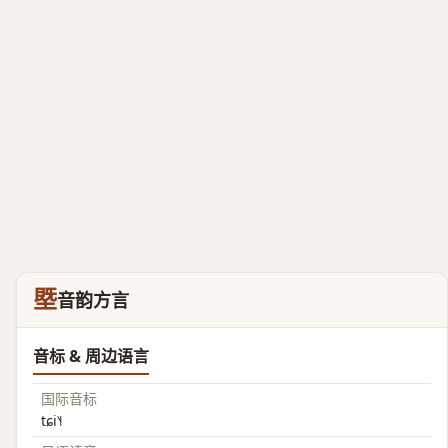
塈
音韵方言
音标 & 周边语言
国际音标
tɕi˥˧