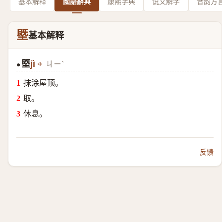
基本解释
國語辭典
康熙字典
说文解字
音韵方
塈
基本解释
塈
jì
ㄐㄧˋ
●
抹涂屋顶。
取。
休息。
反馈