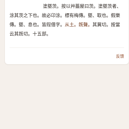
塗墍茨。按以艸葢屋曰茨。塗墍茨者、
涂其茨之下也。故必卬涂。標有梅傳。墍、取也。假樂
傳。墍、息也。皆叚借字。
从土。旣聲。
其冀切。按當
云其旣切。十五部。
反馈