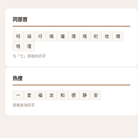
同部首
埒
垜
圩
堨
㙧
壖
堶
垳
坆
墹
㘺
墐
与「土」部相关的字
热搜
一
爱
福
龙
和
德
静
安
常被查询的字