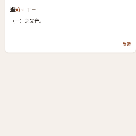
塈
​xì
ㄒㄧˋ
（一）​之又音。
反馈