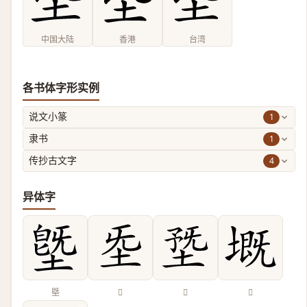
中国大陆
香港
台湾
各书体字形实例
1
说文小篆
1
隶书
4
传抄古文字
异体字
墍
𡉙
𡍳
𡏲