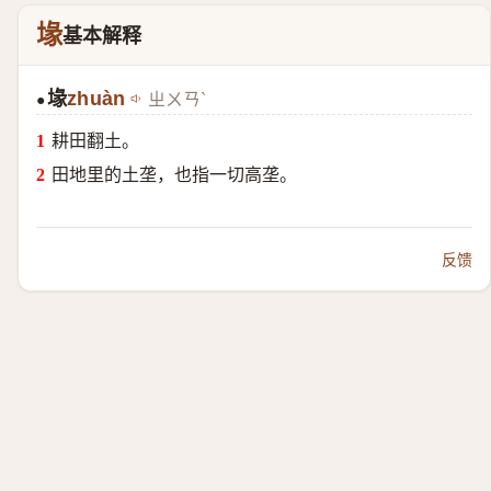
堟
基本解释
堟
zhuàn
ㄓㄨㄢˋ
●
耕田翻土。
田地里的土垄，也指一切高垄。
反馈