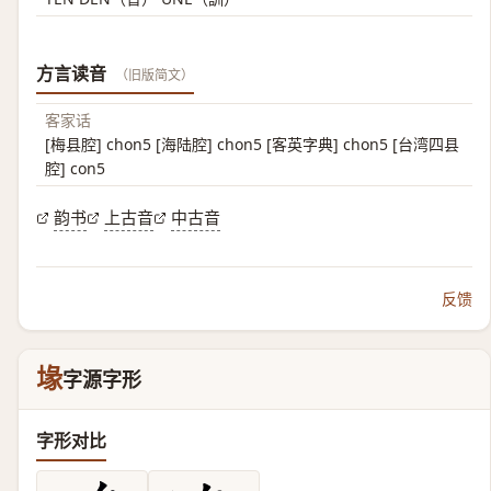
方言读音
（旧版简文）
客家话
[梅县腔] chon5 [海陆腔] chon5 [客英字典] chon5 [台湾四县
腔] con5
韵书
上古音
中古音
反馈
堟
字源字形
字形对比