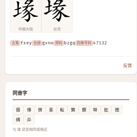
中国大陆
台湾
五笔
fxey
仓颉
gvno
郑码
bzgq
四角号码
47132
反馈
同音字
僝
傳
僎
蒃
転
簨
饌
啭
䏙
贃
縳
灷
与 堟 读音相同或相近