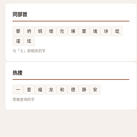
同部首
墾
坍
垌
壞
圱
㙽
塟
塊
垑
堒
墥
㙆
与「土」部相关的字
热搜
一
爱
福
龙
和
德
静
安
常被查询的字