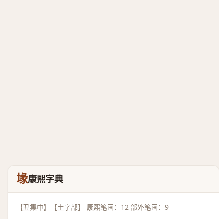
堟
康熙字典
【丑集中】【土字部】 康熙笔画：12 部外笔画：9