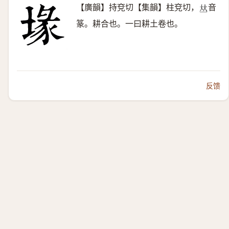
【廣韻】持兗切【集韻】柱兗切，
音
𠀤
篆。耕合也。一曰耕土卷也。
反馈