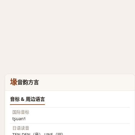
堟
音韵方言
音标 & 周边语言
国际音标
tʂuan˥˧
日语读音
TEN DEN（音） UNE（訓）