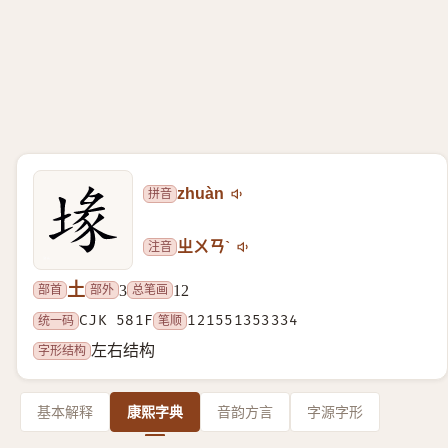
拼音
zhuàn
注音
ㄓㄨㄢˋ
土
部首
部外
总笔画
3
12
统一码
CJK 581F
笔顺
121551353334
字形结构
左右结构
基本解释
康熙字典
音韵方言
字源字形