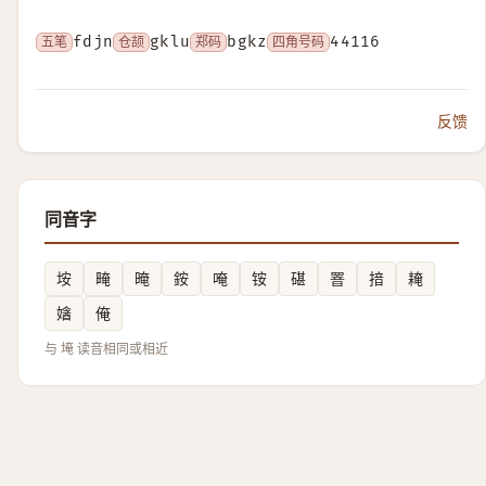
五笔
fdjn
仓颉
gklu
郑码
bgkz
四角号码
44116
反馈
同音字
垵
㽢
晻
銨
唵
铵
碪
罯
揞
䎨
㜝
俺
与 埯 读音相同或相近