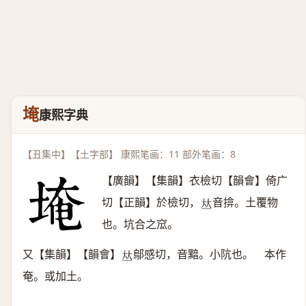
埯
康熙字典
【丑集中】【土字部】 康熙笔画：11 部外笔画：8
【廣韻】【集韻】衣檢切【韻會】倚广
切【正韻】於檢切，
音揜。土覆物
𠀤
也。坑合之窊。
又【集韻】【韻會】
鄔感切，音黯。小阬也。 本作
𠀤
奄。或加土。