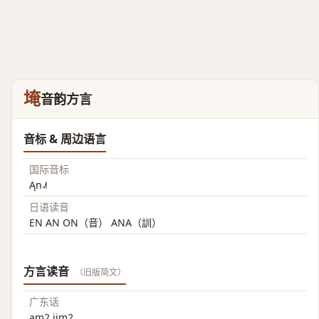
埯
音韵方言
音标 & 周边语言
国际音标
Ąn˨˩˦
日语读音
EN AN ON（音） ANA（訓）
方言读音
（旧版简文）
广东话
am2 jim2