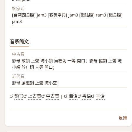
客家话
[台湾四县腔] jam3 [客英字典] jam3 [海陆腔] ram3 [梅县腔]
jam3
音系简文
中古音
影母 敢韻 上聲 埯小韻 烏敢切 一等 開口；影母 儼韻 上聲 埯
小韻 於广切 三等 開口；
近代音
影母 廉纖韻 上聲 掩小空；
韵书
上古音
中古音
湘语
粤语
平话
|
反馈