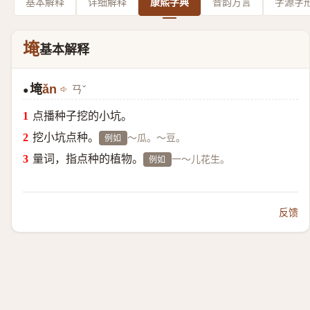
基本解释
详细解释
康熙字典
音韵方言
字源字
埯
基本解释
埯
ǎn
ㄢˇ
●
点播种子挖的小坑。
挖小坑点种。
～瓜。～豆。
例如
量词，指点种的植物。
一～儿花生。
例如
反馈