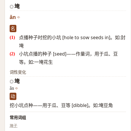
埯
◎
ǎn
名
点播种子时挖的小坑 [hole to sow seeds in]。如:封
埯
小坑点播的种子 [seed]——作量词，用于瓜、豆
等。如:一埯花生
词性变化
埯
◎
ǎn
动
挖小坑点种——用于瓜、豆等 [dibble]。如:埯豆角
常用词组
埯子