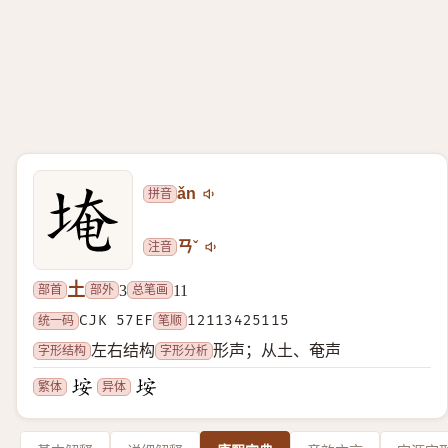
拼音
ǎn
注音
ㄢˇ
土
部首
部外
总笔画
3
11
统一码
CJK 57EF
笔顺
12113425115
字形结构
字形分析
左右结构
形声；从土、奄声
繁体
异体