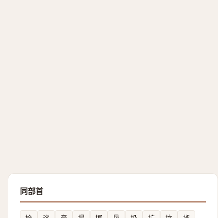
同部首
垥
垐
㙜
塌
塓
垦
坄
圹
坟
埱