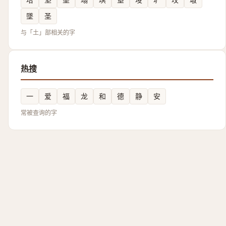
墜
圣
与「土」部相关的字
热搜
一
爱
福
龙
和
德
静
安
常被查询的字