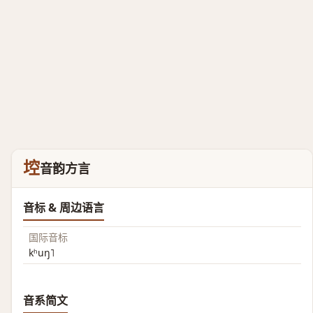
埪
音韵方言
音标 & 周边语言
国际音标
kʰuŋ˥
音系简文