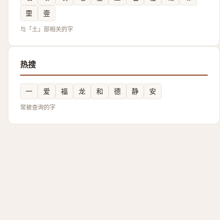
垔
㚃
与「土」部相关的字
热搜
一
爱
福
龙
和
德
静
安
常被查询的字