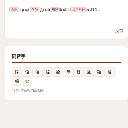
五笔
fpwa
仓颉
gjcm
郑码
bwbi
四角号码
43112
反馈
同音字
悾
倥
涳
躻
㲁
箜
錓
空
硿
崆
鵼
㚚
与 埪 读音相同或相近