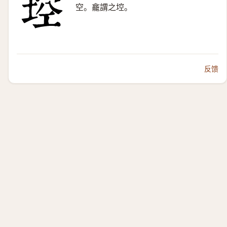
空。龕謂之埪。
反馈