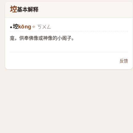
埪
基本解释
埪
kōng
ㄎㄨㄥ
●
龛，供奉佛像或神像的小阁子。
反馈