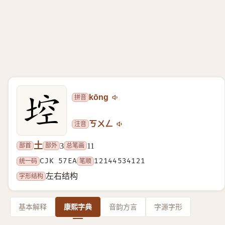
拼音
kōng
注音
ㄎㄨㄥ
土
部首
部外
总笔画
3
11
统一码
CJK 57EA
笔顺
12144534121
字形结构
左右结构
基本解释
康熙字典
音韵方言
字源字形