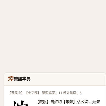
埪
康熙字典
【丑集中】【土字部】 康熙笔画：11 部外笔画：8
【廣韻】苦紅切【集韻】枯公切，
音
𠀤