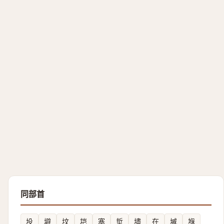
同部首
坄
壀
坟
垲
塞
埑
壗
在
墄
堢