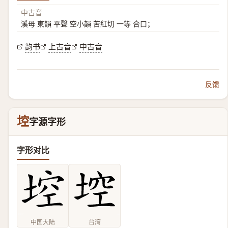
中古音
溪母 東韻 平聲 空小韻 苦紅切 一等 合口；
韵书
上古音
中古音
反馈
埪
字源字形
字形对比
中国大陆
台湾