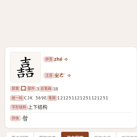
拼音
zhé
注音
ㄓㄜˊ
口
部首
部外
总笔画
3
18
统一码
CJK 569E
笔顺
121251121251121251
字形结构
上下结构
异体