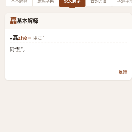
基本解释
康熙字典
说文解字
音韵方言
字源字
嚞
基本解释
嚞
zhé
ㄓㄜˊ
●
同“
哲
”。
反馈