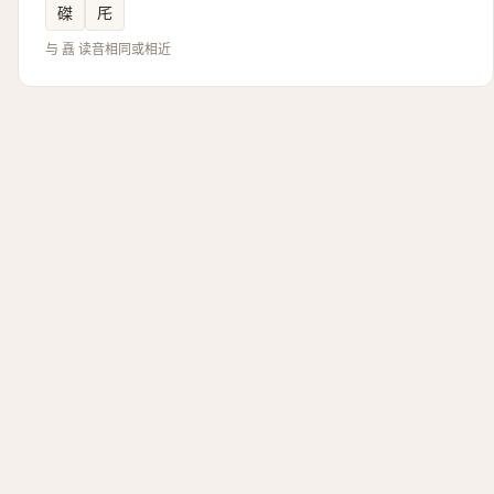
磔
厇
与 嚞 读音相同或相近