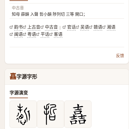
中古音
知母 薛韻 入聲 哲小韻 陟列切 三等 開口；
韵书
上古音
中古音
官话
吴语
赣语
湘语
|
闽语
粤语
平话
客语
反馈
嚞
字源字形
字源演变