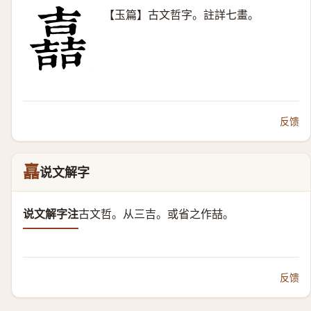
【玉篇】古文哲字。註詳七畫。
反馈
嚞
说文解字
说文解字注
古文哲。从三吉。
或省之作喆。
反馈