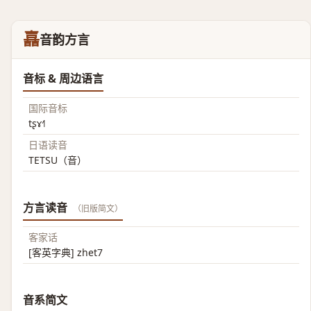
嚞
音韵方言
音标 & 周边语言
国际音标
tʂɤ˧˥
日语读音
TETSU（音）
方言读音
（旧版简文）
客家话
[客英字典] zhet7
音系简文