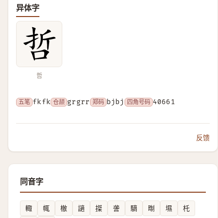
异体字
哲
五笔
fkfk
仓颉
grgrr
郑码
bjbj
四角号码
40661
反馈
同音字
輙
㡇
㯙
讁
搩
詟
䮰
㫼
㙷
杔