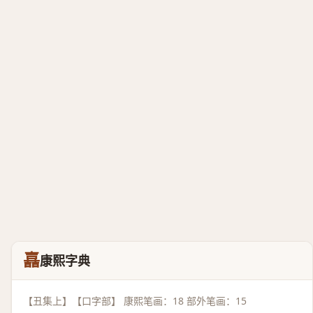
嚞
康熙字典
【丑集上】【口字部】 康熙笔画：18 部外笔画：15