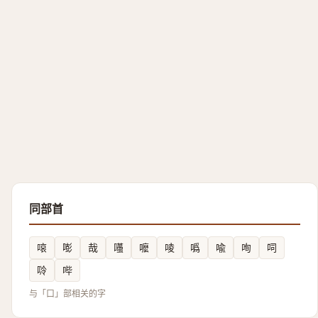
同部首
㗒
嘭
哉
囆
嚒
㖫
噅
喩
咰
呞
唥
哔
与「口」部相关的字