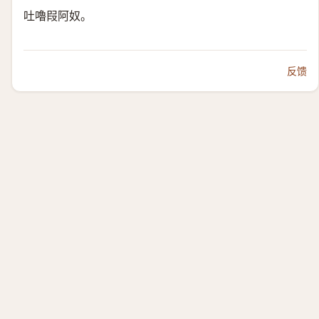
吐嚕叚阿奴。
反馈