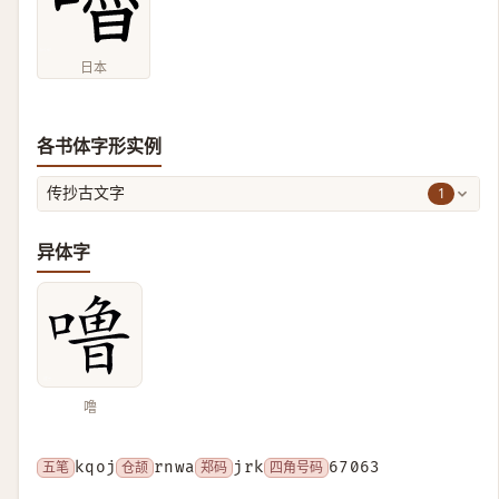
日本
各书体字形实例
1
传抄古文字
异体字
噜
五笔
kqoj
仓颉
rnwa
郑码
jrk
四角号码
67063