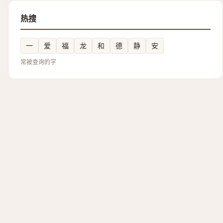
热搜
一
爱
福
龙
和
德
静
安
常被查询的字