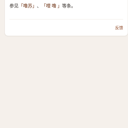
参见
、
等条。
「噜苏」
「哩 噜 」
反馈