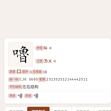
拼音
lū
注音
ㄌㄨ
口
部首
部外
总笔画
3
18
统一码
CJK 5695
笔顺
251352512144442511
字形结构
左右结构
简体
异体