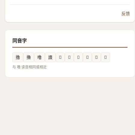
反馈
同音字
撸
擼
噜
謢
𮉡
𢵮
𬮇
𱸧
𱏤
𬮝
与 嚕 读音相同或相近