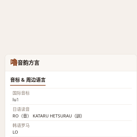
嚕
音韵方言
音标 & 周边语言
国际音标
lu˥
日语读音
RO（音） KATARU HETSURAU（訓）
韩语罗马
LO