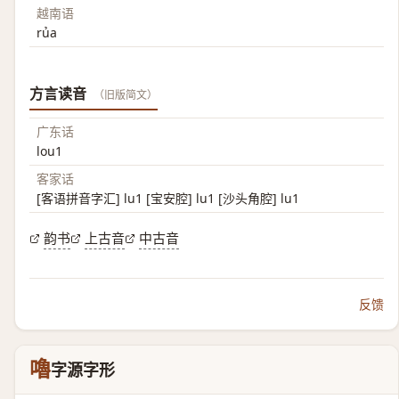
越南语
rủa
方言读音
（旧版简文）
广东话
lou1
客家话
[客语拼音字汇] lu1 [宝安腔] lu1 [沙头角腔] lu1
韵书
上古音
中古音
反馈
嚕
字源字形