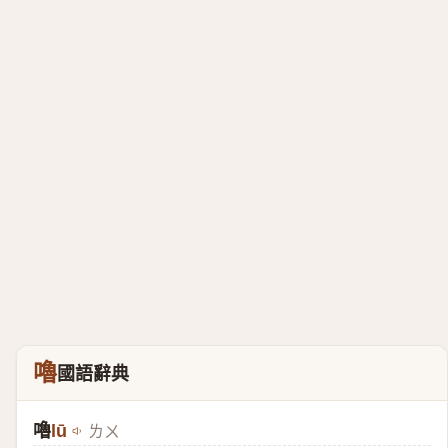
嚕
國語辭典
嚕
lū
ㄌㄨ