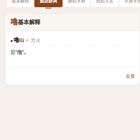
基本解释
國語辭典
康熙字典
音韵方言
字源字
嚕
基本解释
嚕
lū
ㄌㄨ
●
见“
噜
”。
反馈