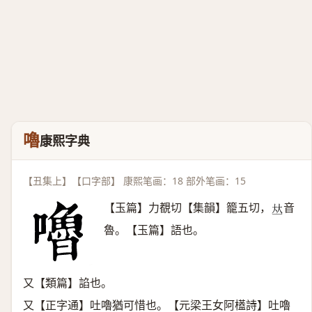
嚕
康熙字典
【丑集上】【口字部】 康熙笔画：18 部外笔画：15
【玉篇】力覩切【集韻】籠五切，
音
𠀤
魯。【玉篇】語也。
又【類篇】諂也。
又【正字通】吐嚕猶可惜也。【元梁王女阿㯼詩】吐嚕