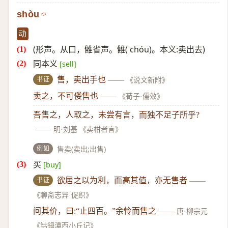
shòu
动
(形声。从口，雔省声。雔( chóu)。本义:卖出去)
同本义
[sell]
书证
售，卖出手也
——
《说文新附》
卖之，不可偻售也
——
《荀子·儒效》
吾售之，人取之，未尝有言，而独不足子所乎?
——
明·刘基 《卖柑者言》
例如
售卖(卖出;出售)
买
[buy]
书证
欲居之以为利，而高其值，亦无售者
——
《聊斋志异·促织》
问其价，曰:“止四百。”余怜而售之
——
唐·柳宗元
《钴鉧潭西小丘记》