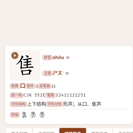
拼音
shòu
注音
ㄕㄡˋ
口
部首
部外
总笔画
3
11
统一码
CJK 552E
笔顺
32411121251
字形结构
字形分析
上下结构
形声；从口、隹声
异体