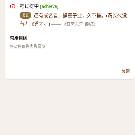
考试得中
[achieve]
书证
邑有成名者，操童子业，久不售。(谓长久没
有考取秀才。)
——
《聊斋志异·促织》
常用词组
售货
售价
售卖
售票员
反馈