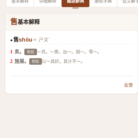
基本解释
详细解释
國語辭典
康熙字典
说文解
售
基本解释
售
shòu
ㄕㄡˋ
●
卖。
～货。～票。出～。销～。零～。
例如
施展。
以～其奸。其计不～。
例如
反馈