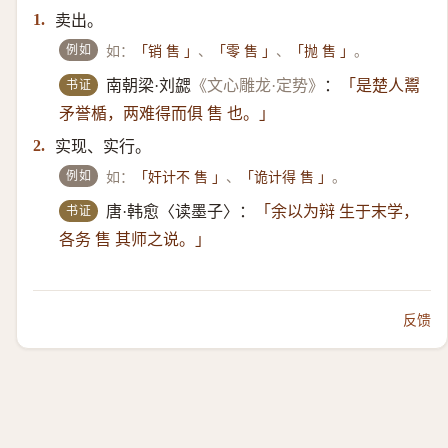
卖出。
1.
例如
如：
、
、
。
「销 售 」
「零 售 」
「抛 售 」
书证
南朝梁·刘勰
《文心雕龙·定势》
：
「是楚人鬻
矛誉楯，两难得而俱 售 也。」
实现、实行。
2.
例如
如：
、
。
「奸计不 售 」
「诡计得 售 」
书证
唐·韩愈〈读墨子〉：
「余以为辩 生于末学，
各务 售 其师之说。」
反馈