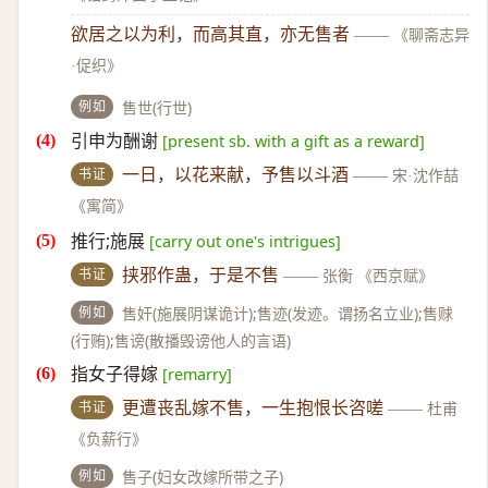
欲居之以为利，而高其直，亦无售者
——
《聊斋志异
·促织》
例如
售世(行世)
引申为酬谢
[present sb. with a gift as a reward]
书证
一日，以花来献，予售以斗酒
——
宋·沈作喆
《寓简》
推行;施展
[carry out one's intrigues]
书证
挟邪作蛊，于是不售
——
张衡 《西京赋》
例如
售奸(施展阴谋诡计);售迹(发迹。谓扬名立业);售赇
(行贿);售谤(散播毁谤他人的言语)
指女子得嫁
[remarry]
书证
更遭丧乱嫁不售，一生抱恨长咨嗟
——
杜甫
《负薪行》
例如
售子(妇女改嫁所带之子)