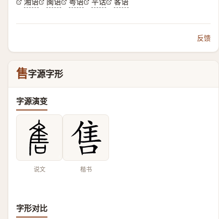
湘语
闽语
粤语
平话
客语
反馈
售
字源字形
字源演变
说文
楷书
字形对比