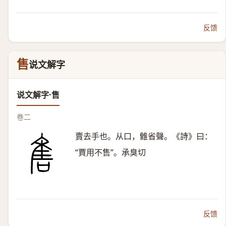
反馈
售
说文解字
说文解字·售
卷二
賣去手也。从口，雔省聲。《詩》曰：
“賈用不售”。承臭切
反馈