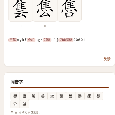
𨾜
𨿈
𨿞
五笔
wykf
仓颉
ogr
郑码
nij
四角号码
20601
反馈
同音字
壽
䛵
膄
兽
鏉
醻
嘼
夀
瘦
獸
狩
绶
与 售 读音相同或相近