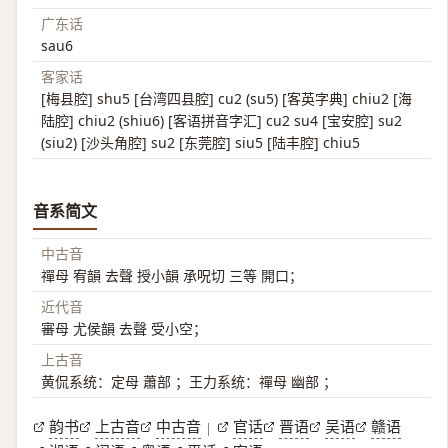
广东话
sau6
客家话
[梅县腔] shu5 [台湾四县腔] cu2 (su5) [客英字典] chiu2 [海
陆腔] chiu2 (shiu6) [客语拼音字汇] cu2 su4 [宝安腔] su2
(siu2) [沙头角腔] su2 [东莞腔] siu5 [陆丰腔] chiu5
音系简文
中古音
禪母 宥韻 去聲 授小韻 承呪切 三等 開口；
近代音
審母 尤侯韻 去聲 受小空；
上古音
黄侃系统：定母 蕭部 ；王力系统：禪母 幽部 ；
韵书
上古音
中古音
官话
晋语
吴语
赣语
|