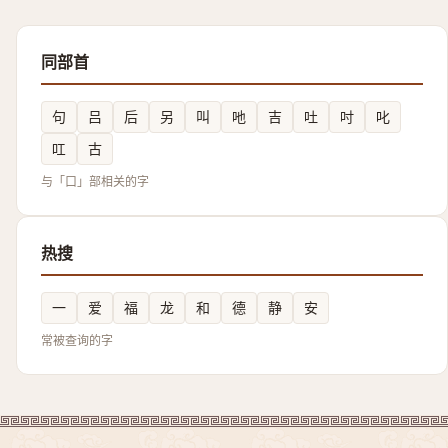
同部首
句
吕
后
另
叫
吔
吉
吐
吋
叱
叿
古
与「口」部相关的字
热搜
一
爱
福
龙
和
德
静
安
常被查询的字