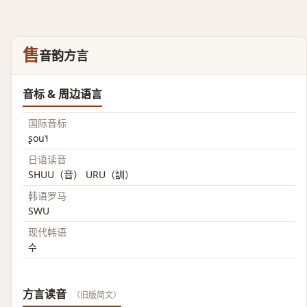
售
音韵方言
音标 & 周边语言
国际音标
ʂou˥˧
日语读音
SHUU（音） URU（訓）
韩语罗马
SWU
现代韩语
수
方言读音
（旧版简文）