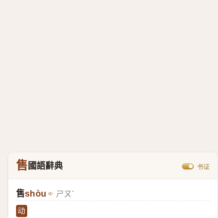
售
國語辭典
书证
售
shòu
ㄕㄡˋ
动