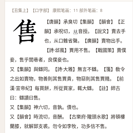
【丑集上】【口字部】 康熙笔画：11 部外笔画：8
【唐韻】承臭切【集韻】【韻會】【正
韻】承呪切，
音授。【說文】賣去手
𠀤
也，从口雔省聲。【廣韻】賣物出手。
【詩·邶風】賈用不售。【戰國策】賣僕
妾，售乎閭巷者，良僕妾也。
又【集韻】與讎同。【詩·大雅】無言不讎。【箋】敎令
之出如賣物，物善則其售賈貴，物惡則其售賈賤。【前
漢·宣帝紀】每買餅，所從買家，輒大讎。【註】師古
曰：讎讀曰售。
又【集韻】神六切，音孰。儥也。
又【韻會】時流切，音酬。【古樂府·隴頭水歌】將頓樓
蘭膝，就解郅支裘。勿令如李牧，功多信不售。