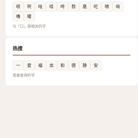
唝
呎
呿
哇
咵
嗸
嗭
咜
嚌
咴
嚕
嚯
与「口」部相关的字
热搜
一
爱
福
龙
和
德
静
安
常被查询的字