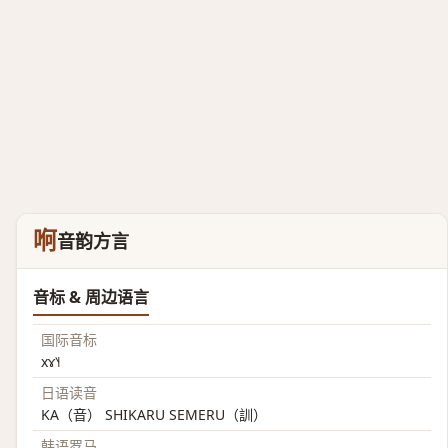
哬
音韵方言
音标 & 周边语言
国际音标
xɤ˥˧
日语读音
KA（音） SHIKARU SEMERU（訓）
韩语罗马