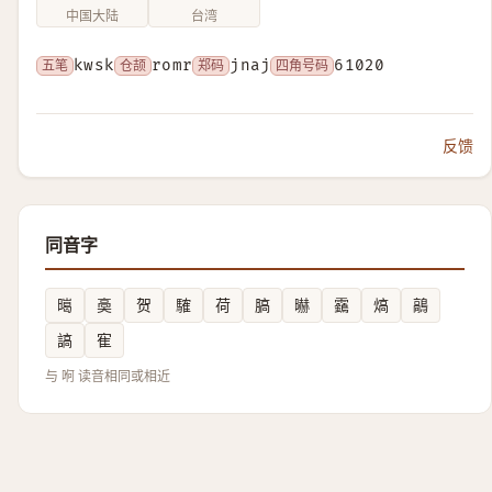
中国大陆
台湾
五笔
kwsk
仓颉
romr
郑码
jnaj
四角号码
61020
反馈
同音字
㬞
䯨
贺
䮤
荷
䐧
㬨
靎
熇
鶮
謞
寉
与 哬 读音相同或相近