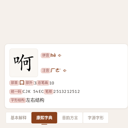
拼音
hè
注音
ㄏㄜˋ
口
部首
部外
总笔画
3
10
统一码
CJK 54EC
笔顺
2513212512
字形结构
左右结构
基本解释
康熙字典
音韵方言
字源字形