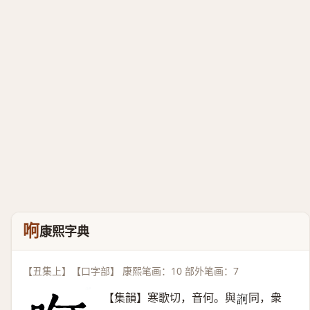
哬
康熙字典
【丑集上】【口字部】 康熙笔画：10 部外笔画：7
【集韻】寒歌切，音何。與
同，衆
𧨂