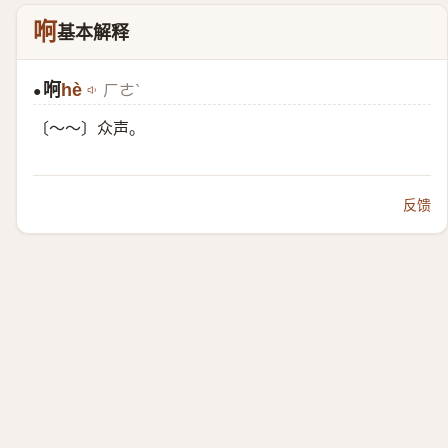
哬
基本解释
哬
hè
ㄏㄜˋ
●
〔～～〕众声。
反馈