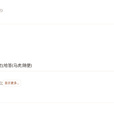
录》
马虎);哈答(马虎;随便)
欠
显示更多...