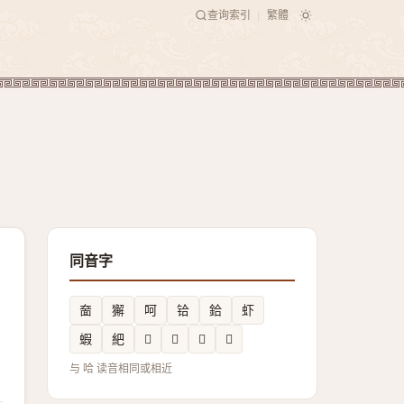
查询索引
繁體
|
同音字
奤
獬
呵
铪
鉿
虾
蝦
紦
𲾂
𥱟
𫽞
𬢇
与 哈 读音相同或相近