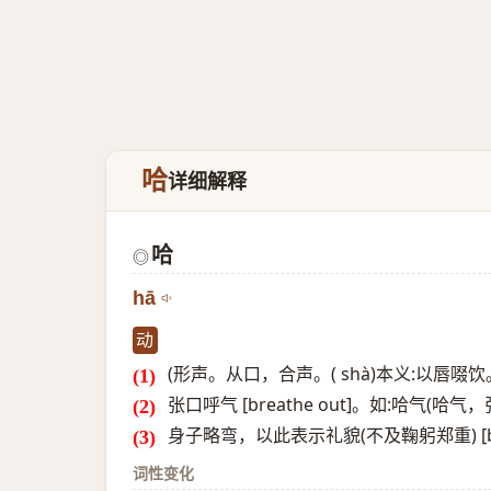
哈
详细解释
哈
◎
hā
动
(形声。从口，合声。( shà)本义:以唇啜饮。
张口呼气 [breathe out]。如:哈气(哈气
身子略弯，以此表示礼貌(不及鞠躬郑重) [be
词性变化