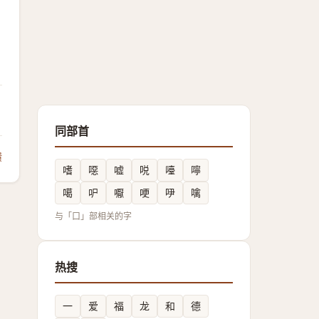
同部首
馈
嗜
噁
嘘
哾
㘆
嚀
噶
㕧
嚈
哽
吚
噙
与「口」部相关的字
热搜
一
爱
福
龙
和
德