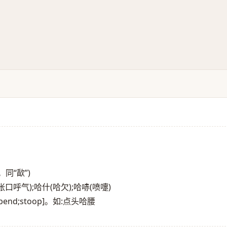
同“歃”)
，张口呼气);哈什(哈欠);哈哧(喷嚏)
nd;stoop]。如:点头哈腰