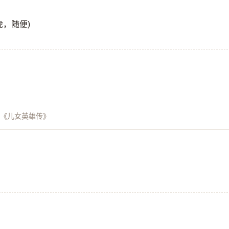
马虎，随便)
《儿女英雄传》