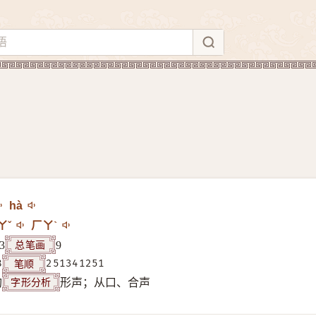
hà
ㄚˇ
ㄏㄚˋ
总笔画
3
9
笔顺
8
251341251
字形分析
构
形声；从口、合声