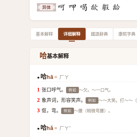
异体
基本解释
详细解释
國語辭典
康熙字典
哈
基本解释
哈
hā
ㄏㄚ
●
张口呼气。
～欠。～一口气。
例如
象声词，形容笑声。
～～大笑。打～～（
例如
伛，弯。
～腰（稍微弯腰）。
例如
哈
hǎ
ㄏㄚˇ
●