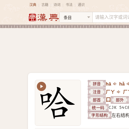
汉典
古籍
诗词
书法
通识
|
|
|
|
拼音
hā
hǎ
注音
ㄏㄚ
ㄏ
部首
口
部外
统一码
CJK 54C
字形结构
左右结