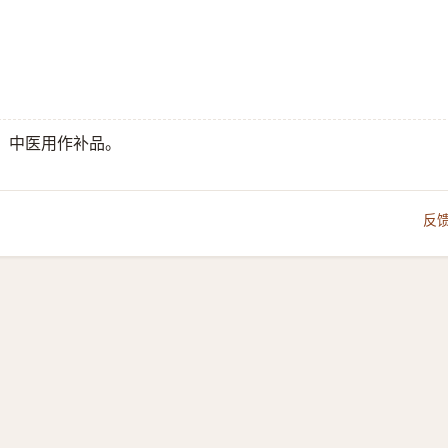
，中医用作补品。
反