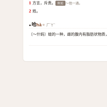
方言，斥责。
～他一通。
例如
姓。
哈
hà
ㄏㄚˋ
●
〔～什蚂〕蛙的一种，雌的腹内有脂肪状物质