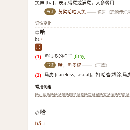
笑声 [ha]，表示得意或满意，大多叠用
书证
黄檗哈哈大笑
——
道原 《景德传灯
词性变化
哈
◎
hā
形
鱼很多的样子
[fishy]
书证
哈，鱼多貌
——
《玉篇》
马虎 [careless;casual]。如:哈沓(糊涂;
常用词组
哈尔滨
哈哈
哈哈镜
哈喇子
哈喇
哈雷彗星
哈罗
哈密
哈密瓜
哈
哈
◎
hǎ