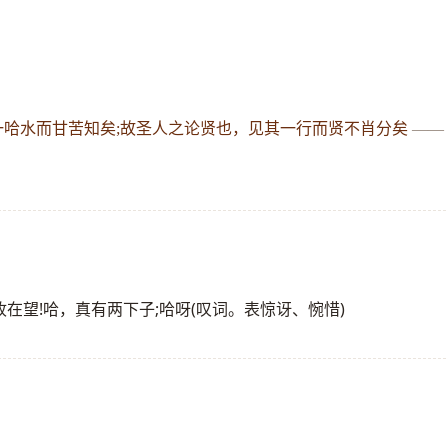
尝一哈水而甘苦知矣;故圣人之论贤也，见其一行而贤不肖分矣
——
丰收在望!哈，真有两下子;哈呀(叹词。表惊讶、惋惜)