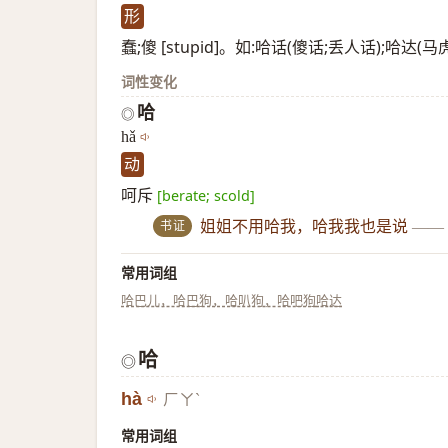
形
蠢;傻 [stupid]。如:哈话(傻话;丢人话);哈达(
词性变化
哈
◎
hǎ
动
呵斥
[berate; scold]
书证
姐姐不用哈我，哈我我也是说
——
常用词组
哈巴儿，哈巴狗，哈叭狗，哈吧狗
哈达
哈
◎
hà
ㄏㄚˋ
常用词组