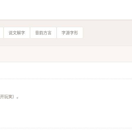
说文解字
音韵方言
字源字形
开玩笑）。