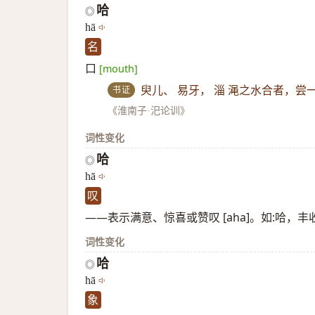
哈
◎
hā
名
口
[mouth]
书证
臾儿、 易牙， 淄 渑之水合者，
《淮南子·汜论训》
词性变化
哈
◎
hā
叹
——表示满意、惊喜或赞叹 [aha]。如:哈，
词性变化
哈
◎
hā
象