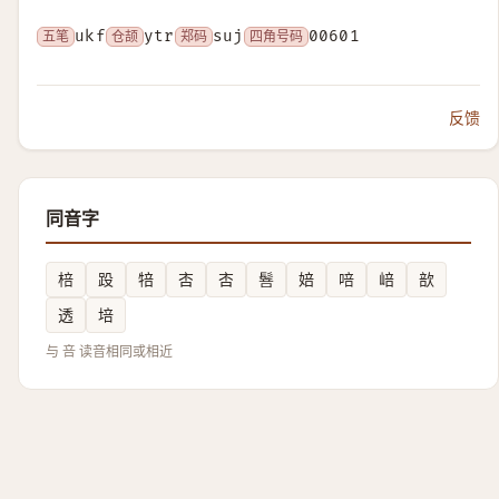
五笔
ukf
仓颉
ytr
郑码
suj
四角号码
00601
反馈
同音字
棓
䟝
犃
㕻
㕻
䯽
婄
㖣
㟝
㰴
透
培
与 咅 读音相同或相近