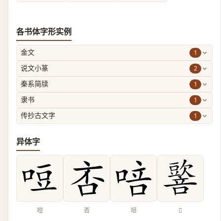
各书体字形实例
1
金文
2
说文小篆
1
秦系简牍
1
隶书
1
传抄古文字
异体字
哣
㕻
㖣
𡃠