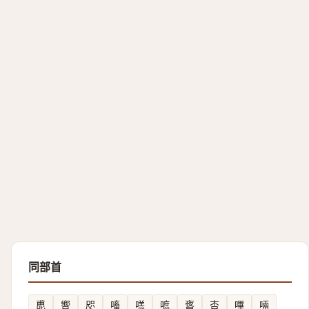
同部首
喸
㗽
咫
㗜
㗝
嗻
㖱
㕻
嗶
啢