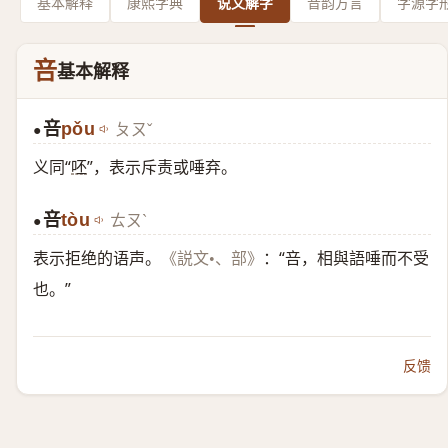
基本解释
康熙字典
说文解字
音韵方言
字源字
咅
基本解释
咅
pǒu
ㄆㄡˇ
●
义同“
呸
”，表示斥责或唾弃。
咅
tòu
ㄊㄡˋ
●
表示拒绝的语声。
：“咅，相與語唾而不受
《説文•、部》
也。”
反馈