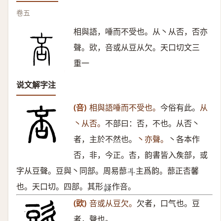
卷五
相與語，唾而不受也。从丶从否，否亦
聲。㰯，咅或从豆从欠。天口切文三
重一
说文解字注
(咅)
相與語唾而不受也。
今俗有此。
从
丶从否。
不部曰：否，不也。从否丶
者，主於不然也。
丶亦聲。
丶各本作
否，非，今正。㕻，韵書皆入矦部，或
字从豆聲。豆與丶同部。周易蔀
主爲韵。蔀正㕻馨
𣁬
也。天口切。四部。其形
作咅。
𥛬
(㰯)
咅或从豆欠。
欠者，口气也。豆
者，聲也。