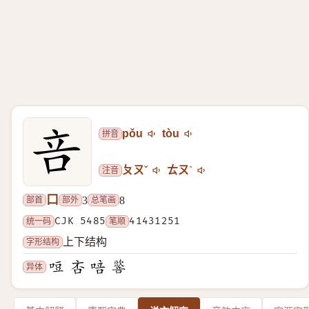
拼音
pǒu
tòu
注音
ㄆㄡˇ
ㄊㄡˋ
口
部首
部外
总笔画
3
8
统一码
CJK 5485
笔顺
41431251
字形结构
上下结构
异体