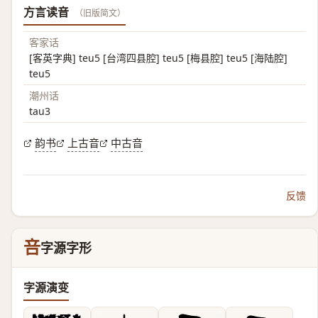
方言读音
（旧版简文）
客家话
[客英字典] teu5 [台湾四县腔] teu5 [梅县腔] teu5 [海陆腔]
teu5
潮州话
tau3
韵书
上古音
中古音
反馈
咅
字源字形
字源演变