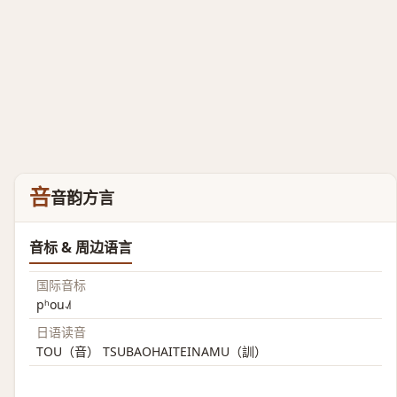
咅
音韵方言
音标 & 周边语言
国际音标
pʰou˨˩˦
日语读音
TOU（音） TSUBAOHAITEINAMU（訓）