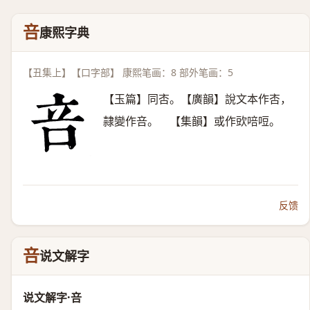
咅
康熙字典
【丑集上】【口字部】 康熙笔画：8 部外笔画：5
【玉篇】同㕻。【廣韻】說文本作㕻，
隷變作咅。 【集韻】或作㰯㖣哣。
反馈
咅
说文解字
说文解字·咅