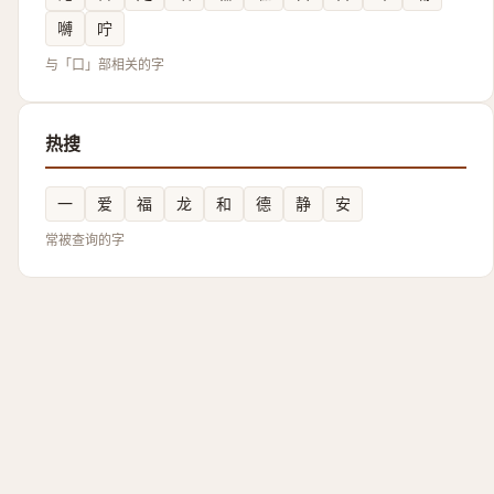
嚩
咛
与「口」部相关的字
热搜
一
爱
福
龙
和
德
静
安
常被查询的字