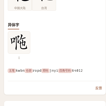
中国大陆
台湾
异体字
𠴻
五笔
kwbn
仓颉
ropd
郑码
jnyi
四角号码
64012
反馈