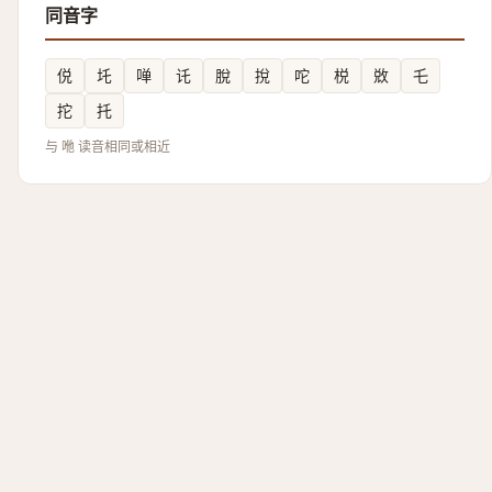
同音字
侻
圫
啴
讬
脫
挩
咜
棁
敚
乇
拕
托
与 咃 读音相同或相近