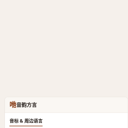
咃
音韵方言
音标 & 周边语言