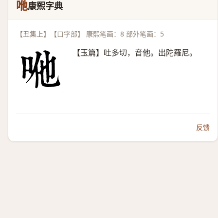
咃
康熙字典
【丑集上】【口字部】 康熙笔画：8 部外笔画：5
【玉篇】吐多切，音他。出陀羅尼。
反馈