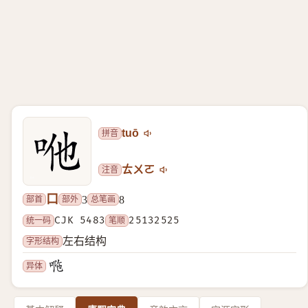
拼音
tuō
注音
ㄊㄨㄛ
口
部首
部外
总笔画
3
8
统一码
CJK 5483
笔顺
25132525
字形结构
左右结构
异体