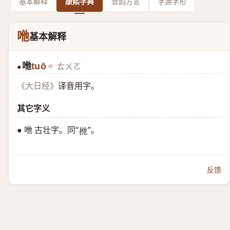
基本解释
康熙字典
音韵方言
字源字形
咃
基本解释
咃
tuō
ㄊㄨㄛ
●
译音用字。
《大日经》
其它字义
● 咃 古壮字。同“
”。
𢫌
反馈