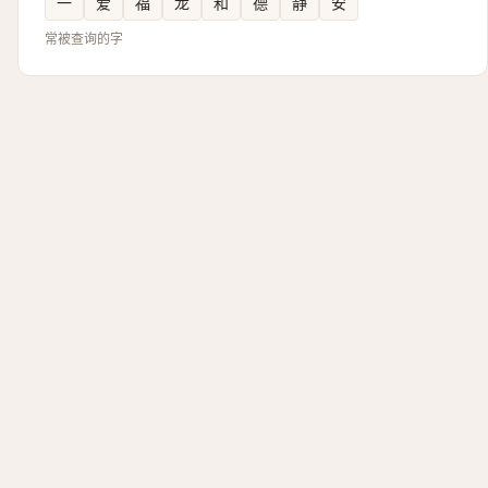
一
爱
福
龙
和
德
静
安
常被查询的字