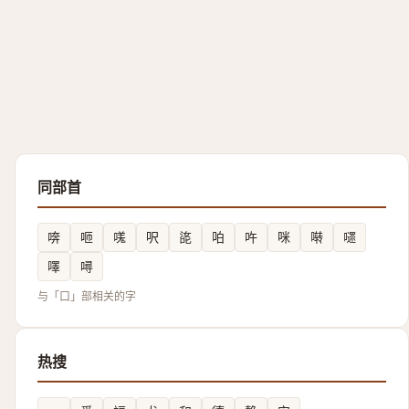
同部首
喯
咂
嗴
呎
㖳
㕷
吘
咪
啭
嚃
㘁
噚
与「口」部相关的字
热搜