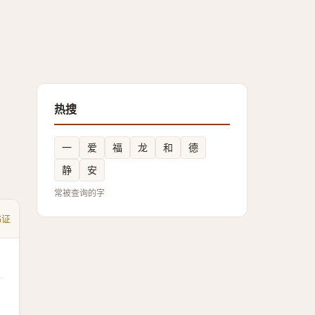
热搜
一
爱
福
龙
和
德
静
安
常被查询的字
书证