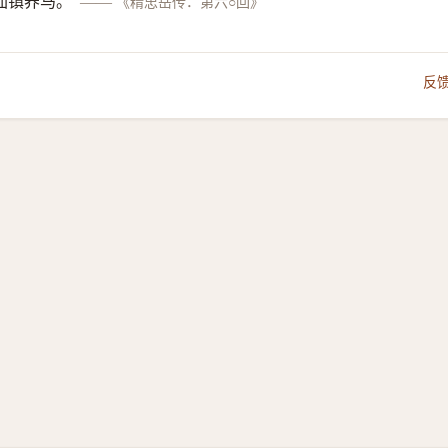
仙镇养马。
——
《精忠岳传．第六○回》
反