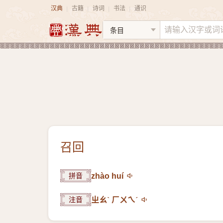
汉典
古籍
诗词
书法
通识
|
|
|
|
召回
拼音
zhào huí
注音
ㄓㄠˋ ㄏㄨㄟˊ