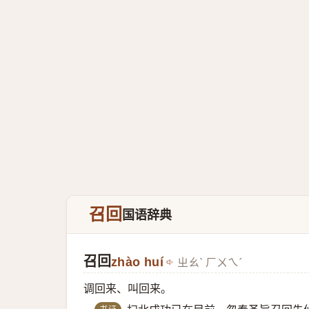
召回
国语辞典
召回
zhào huí
ㄓㄠˋ ㄏㄨㄟˊ
调回来、叫回来。