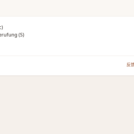
)​
rufung (S)​
反