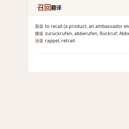
召回
翻译
to recall (a product, an ambassador etc
英语
zurückrufen, abberufen, Rückruf; Abbe
德语
rappel, retrait
法语