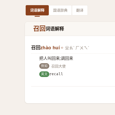
词语解释
国语辞典
翻译
召回
词语解释
召回
zhào huí
ㄓㄠˋ ㄏㄨㄟˊ
把人叫回来;调回来
例如
召回大使
英文
recall