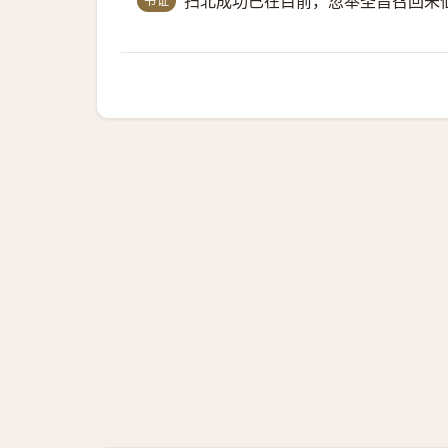
书证
扫北成功已在目前，忽奉圣旨召回朱