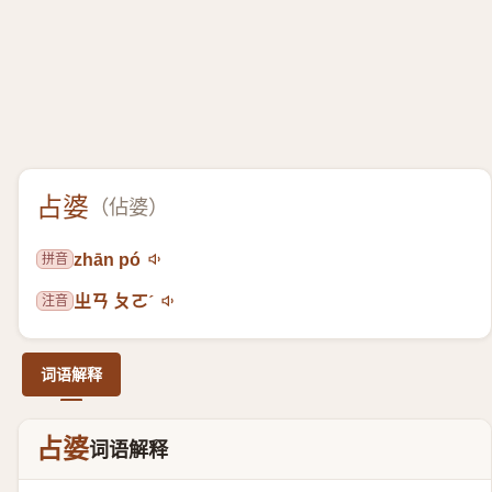
占婆
（
佔婆
）
拼音
zhān pó
注音
ㄓㄢ ㄆㄛˊ
词语解释
占婆
词语解释