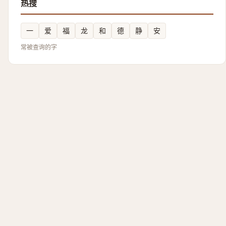
热搜
一
爱
福
龙
和
德
静
安
常被查询的字