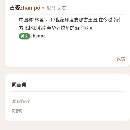
占婆
zhān pó
ㄓㄢ ㄆㄛˊ
中国称“林邑”。17世纪印度支那古王国,在今越南南
方北起岘港南至华列拉角的沿海地区
英文
champa
反馈
同音词
暂无同音词
同音词