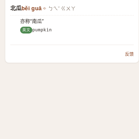
北瓜
běi guā
ㄅㄟˇ ㄍㄨㄚ
亦称“南瓜”
英文
pumpkin
反馈