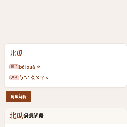
北瓜
拼音
běi guā
注音
ㄅㄟˇ ㄍㄨㄚ
词语解释
北瓜
词语解释