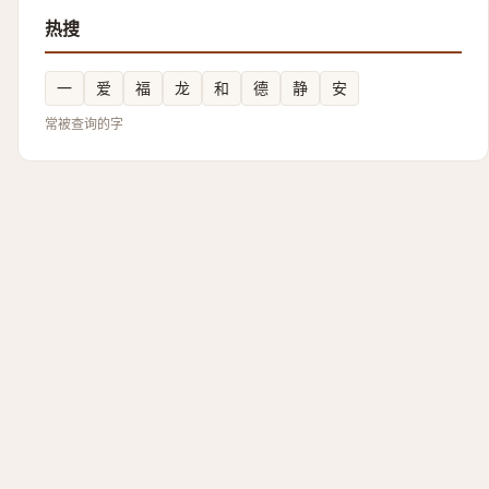
热搜
一
爱
福
龙
和
德
静
安
常被查询的字