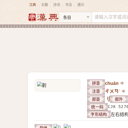
汉典
古籍
诗词
书法
通识
|
|
|
|
拼音
chuán
注音
ㄔㄨㄢˊ
部首
刂
部外
统一码
CJK 527
字形结构
左右结
异体