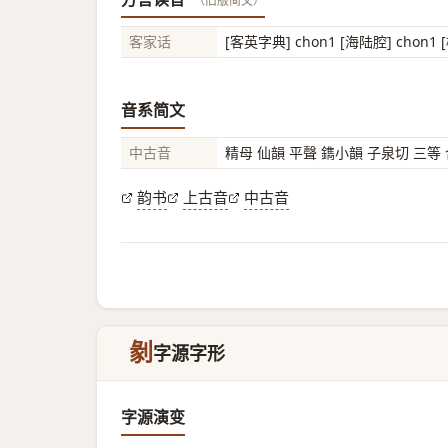
（旧版简文）
客家话
[客英字典] chon1 [海陆腔] chon1 
音系简文
中古音
精母 仙韻 平聲 鐫小韻 子泉切 三等
韵书
上古音
中古音
剶
字源字形
字源演变