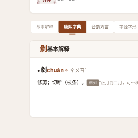
基本解释
康熙字典
音韵方言
字源字形
剶
基本解释
剶
chuán
ㄔㄨㄢˊ
●
修剪；切断（枝条）。
“正月到二月，可～
例如