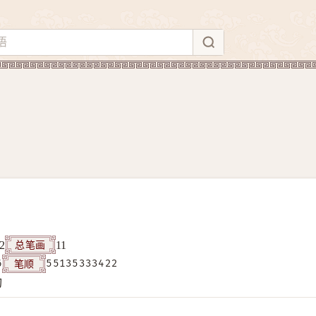
总笔画
2
11
笔顺
6
55135333422
构