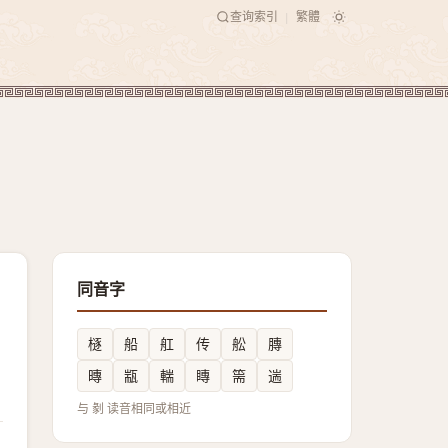
查询索引
繁體
|
同音字
㯌
船
舡
传
舩
膞
暷
㼷
輲
䁣
篅
遄
与 剶 读音相同或相近