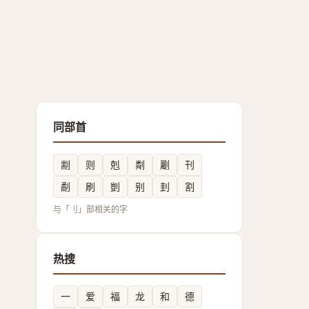
同部首
剬
则
剋
㔂
劚
刊
劀
刷
剴
别
刲
割
与「刂」部相关的字
热搜
一
爱
福
龙
和
德