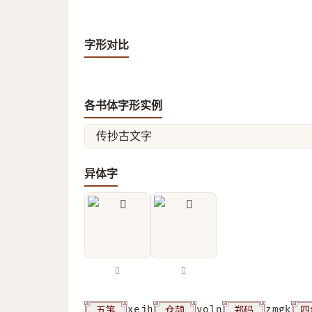
字形对比
各书体字形实例
传抄古文字
异体字
𠛖
𠛮
五笔
仓颉
郑码
四
xejh
voln
zmgk