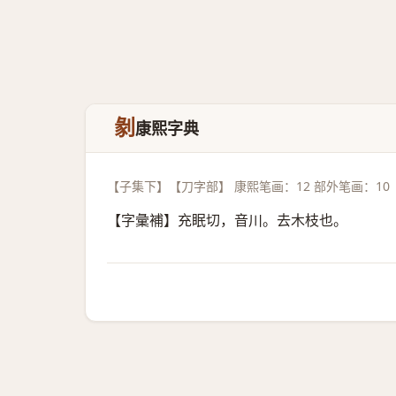
剶
康熙字典
【子集下】【刀字部】 康熙笔画：12 部外笔画：10
【字彙補】充眠切，音川。去木枝也。