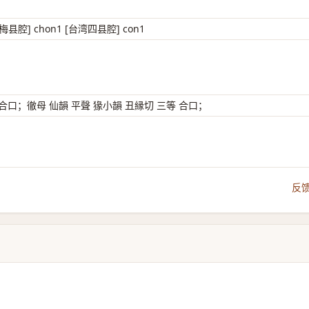
[梅县腔] chon1 [台湾四县腔] con1
 合口；徹母 仙韻 平聲 猭小韻 丑縁切 三等 合口；
反