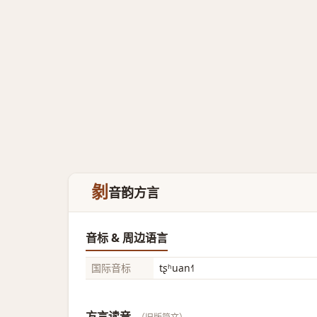
剶
音韵方言
音标 & 周边语言
国际音标
tʂʰuan˧˥
方言读音