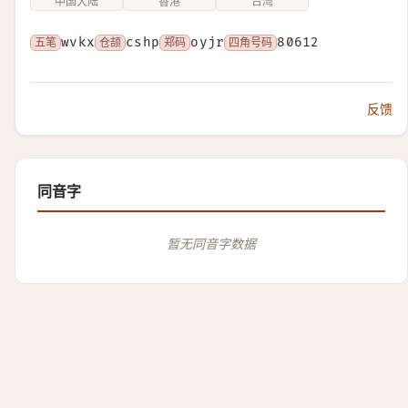
中国大陆
香港
台湾
五笔
wvkx
仓颉
cshp
郑码
oyjr
四角号码
80612
反馈
同音字
暂无同音字数据