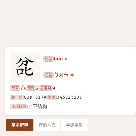
拼音
būn
注音
ㄅㄨㄣ
八
部首
部外
总笔画
2
9
统一码
CJK 517A
笔顺
345325135
字形结构
上下结构
基本解释
音韵方言
字源字形