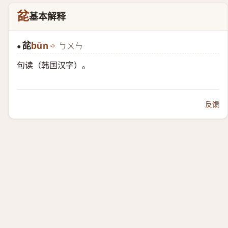
兺
基本解释
兺
būn
ㄅㄨㄣ
●
句读（韩国汉字）。
反馈