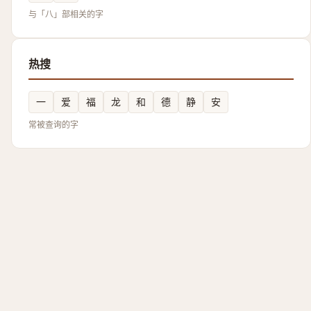
与「八」部相关的字
热搜
一
爱
福
龙
和
德
静
安
常被查询的字