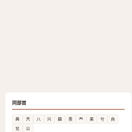
同部首
典
兲
八
兴
㒹
羨
龹
美
兮
㒵
兌
公